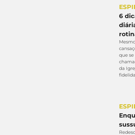
ESPI
6 di
diár
rotin
Mesmo 
cansaço
que se
chamad
da Igre
fidelid
ESPI
Enqu
suss
Redesco