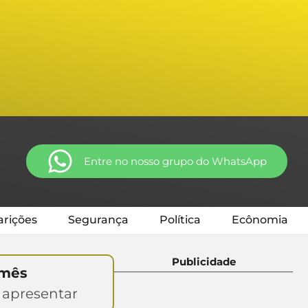
Entre no nosso grupo do WhatsApp
rições
Segurança
Política
Ecônomia
Publicidade
 mês
 apresentar