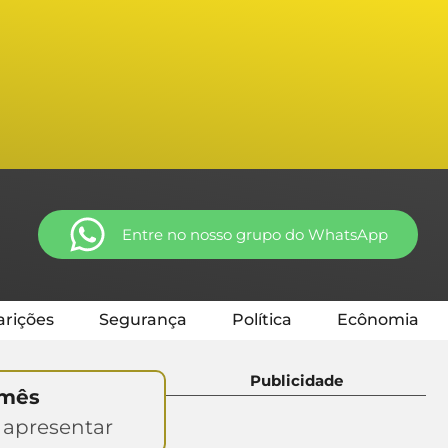
Entre no nosso grupo do WhatsApp
rições
Segurança
Política
Ecônomia
Publicidade
 mês
 apresentar