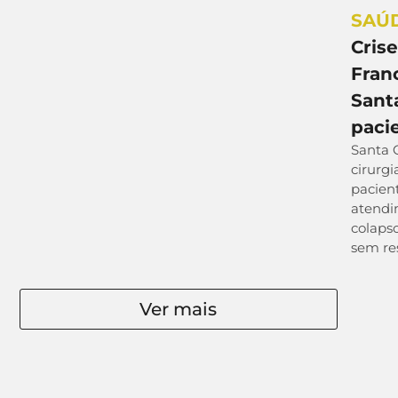
SAÚ
Cris
Fran
Santa
pacie
Santa 
cirurgi
pacien
atendi
colaps
sem res
Ver mais