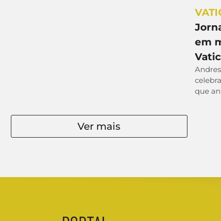
VAT
Jorna
em m
Vati
Andress
celebr
que an
Ver mais