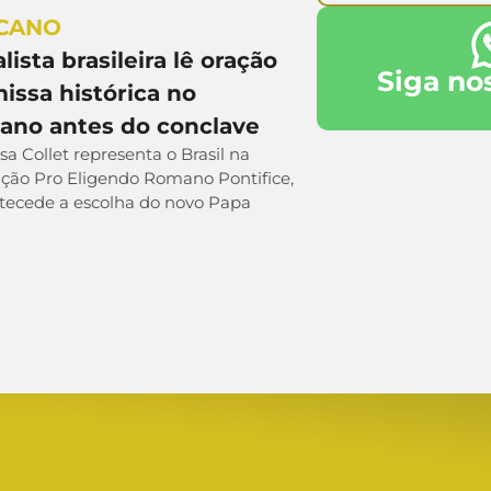
ICANO
lista brasileira lê oração
Siga no
issa histórica no
cano antes do conclave
a Collet representa o Brasil na
ação Pro Eligendo Romano Pontifice,
tecede a escolha do novo Papa