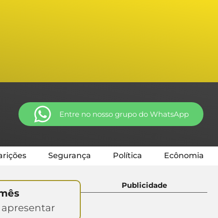
Entre no nosso grupo do WhatsApp
rições
Segurança
Política
Ecônomia
Publicidade
 mês
 apresentar