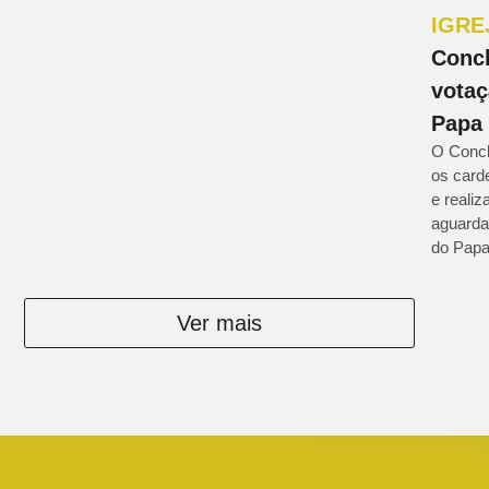
IGRE
Concl
votaç
Papa
O Concl
os card
e reali
aguarda
do Papa
Ver mais