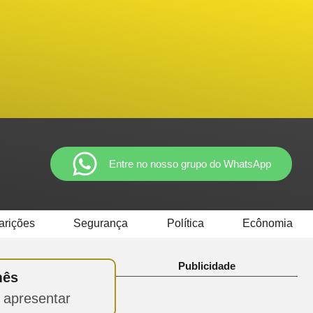
Entre no nosso grupo do WhatsApp
arições
Segurança
Política
Ecônomia
Publicidade
mês
 apresentar