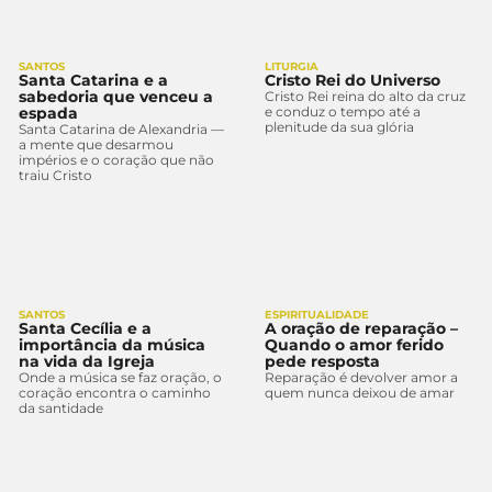
SANTOS
LITURGIA
Santa Catarina e a
Cristo Rei do Universo
sabedoria que venceu a
Cristo Rei reina do alto da cruz
espada
e conduz o tempo até a
plenitude da sua glória
Santa Catarina de Alexandria —
a mente que desarmou
impérios e o coração que não
traiu Cristo
SANTOS
ESPIRITUALIDADE
Santa Cecília e a
A oração de reparação –
importância da música
Quando o amor ferido
na vida da Igreja
pede resposta
Onde a música se faz oração, o
Reparação é devolver amor a
coração encontra o caminho
quem nunca deixou de amar
da santidade