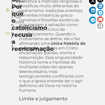
pertence a matrizes religiosas e
salva
1
Por
filosóficas muito diferentes do
de
1:
cristianismo: tradições orientais,
uma
5
que
correntes mistéricas greco-
3
vez
o
romanas e filosofias esotéricas
D
para
que pensam a salvação como
o
catolicismo
sempre
u
um processo cíclico de
tr
recusa
aperfeiçoamento. Quando o
i
cristianismo se define, ele o faz
a
n
afirmando uma
única história da
a
reencarnação
redenção
centrada em Cristo:
encarnação, paixão, morte e
ressurreição. Essa singularidade
histórica torna a hipótese de
múltiplas vidas não apenas
desnecessária, mas
teologicamente conflitante com
o que a Igreja entende ser o agir
definitivo de Deus na história
humana.
Limite e julgamento