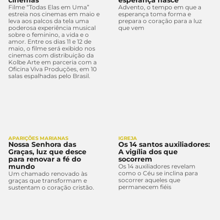
Filme “Todas Elas em Uma”
Advento, o tempo em que a
estreia nos cinemas em maio e
esperança toma forma e
leva aos palcos da tela uma
prepara o coração para a luz
poderosa experiência musical
que vem
sobre o feminino, a vida e o
amor. Entre os dias 11 e 12 de
maio, o filme será exibido nos
cinemas com distribuição da
Kolbe Arte em parceria com a
Oficina Viva Produções, em 10
salas espalhadas pelo Brasil.
APARIÇÕES MARIANAS
IGREJA
Nossa Senhora das
Os 14 santos auxiliadores:
Graças, luz que desce
A vigília dos que
para renovar a fé do
socorrem
mundo
Os 14 auxiliadores revelam
como o Céu se inclina para
Um chamado renovado às
socorrer aqueles que
graças que transformam e
permanecem fiéis
sustentam o coração cristão.