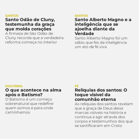
SANTOS
SANTOS
Santo Odão de Cluny,
Santo Alberto Magno e a
testemunha da graça
inteligência que se
que molda corações
ajoelha diante da
Verdade
A firmeza de São Odão de
Cluny recorda que a verdadeira
Santo Alberto Magno foi um
reforma começa no interior
sábio que fez da inteligência
um ato de fé viva
DOUTRINA
FÉ
O que acontece na alma
Relíquias dos santos: O
após o Batismo?
toque visível da
comunhão eterna
O Batismo é um começo
sobrenatural que redefine
As relíquias dos santos revelam
quem somos e para onde
que a graça de Deus deixa
caminhamos
marcas visíveis na história e
continua a agir através dos
corpos e testemunhos dos que
se santificaram em Cristo