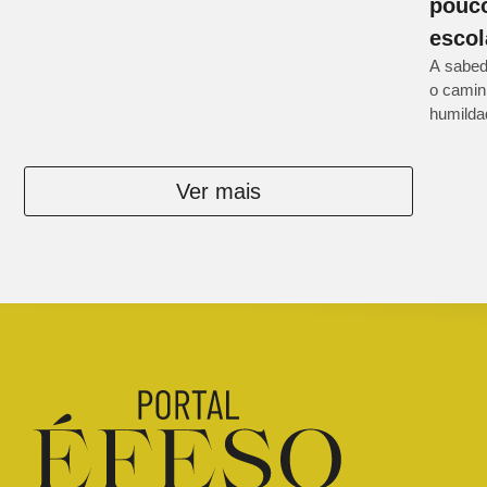
pouco
escol
A sabed
o camin
humildad
Ver mais