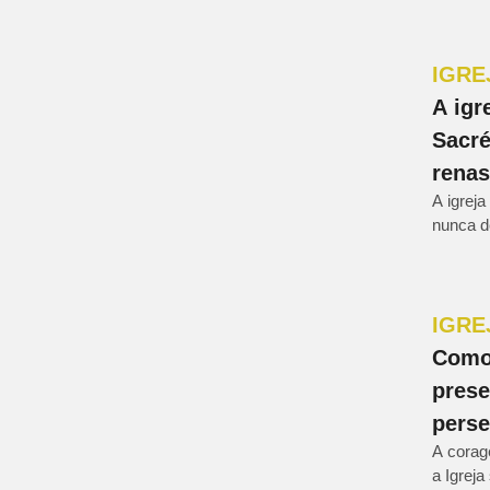
IGRE
A igr
Sacré
rena
A igreja
nunca d
IGRE
Como 
prese
pers
A corag
a Igrej