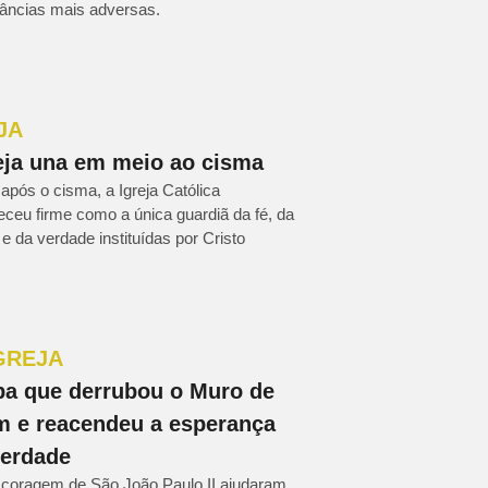
tâncias mais adversas.
JA
eja una em meio ao cisma
pós o cisma, a Igreja Católica
ceu firme como a única guardiã da fé, da
e da verdade instituídas por Cristo
GREJA
a que derrubou o Muro de
m e reacendeu a esperança
berdade
a coragem de São João Paulo II ajudaram