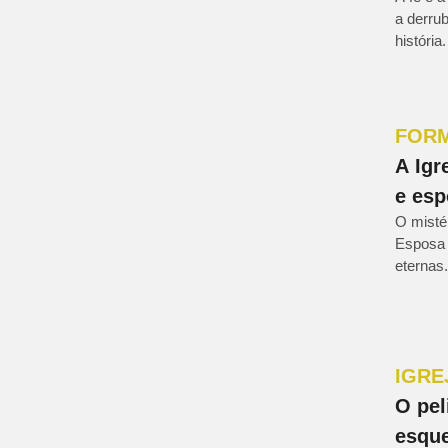
a derru
história.
FOR
A Igr
e esp
O mistér
Esposa 
eternas.
IGRE
O pel
esque