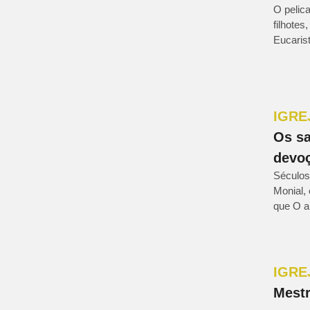
O pelica
filhotes
Eucarist
IGRE
Os sa
devo
Séculos
Monial,
que O a
IGRE
Mestr