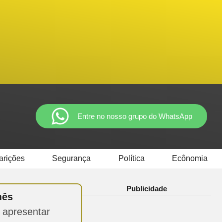
Entre no nosso grupo do WhatsApp
arições
Segurança
Política
Ecônomia
Publicidade
mês
 apresentar