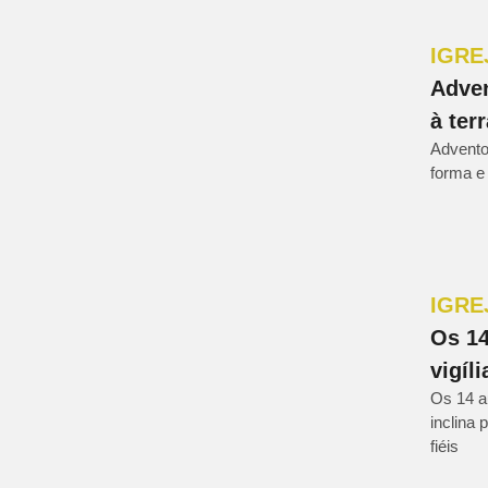
IGRE
Adven
à ter
Advento
forma e
IGRE
Os 14
vigíl
Os 14 a
inclina
fiéis