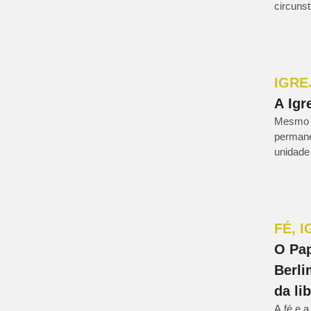
circuns
IGRE
A Igr
Mesmo a
permane
unidade 
FÉ
,
I
O Pap
Berli
da li
A fé e 