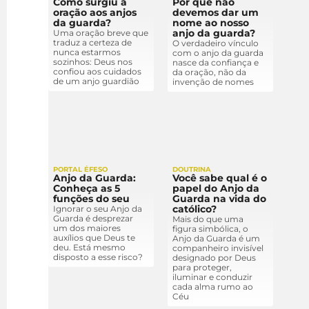
Como surgiu a
Por que não
oração aos anjos
devemos dar um
da guarda?
nome ao nosso
anjo da guarda?
Uma oração breve que
traduz a certeza de
O verdadeiro vínculo
nunca estarmos
com o anjo da guarda
sozinhos: Deus nos
nasce da confiança e
confiou aos cuidados
da oração, não da
de um anjo guardião
invenção de nomes
PORTAL ÉFESO
DOUTRINA
Anjo da Guarda:
Você sabe qual é o
Conheça as 5
papel do Anjo da
funções do seu
Guarda na vida do
católico?
Ignorar o seu Anjo da
Guarda é desprezar
Mais do que uma
um dos maiores
figura simbólica, o
auxílios que Deus te
Anjo da Guarda é um
deu. Está mesmo
companheiro invisível
disposto a esse risco?
designado por Deus
para proteger,
iluminar e conduzir
cada alma rumo ao
Céu