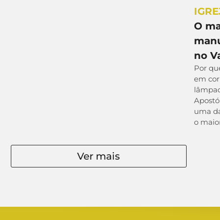
IGRE
O ma
manu
no V
Por que
em corr
lâmpada
Apostól
uma da
o maio
Ver mais