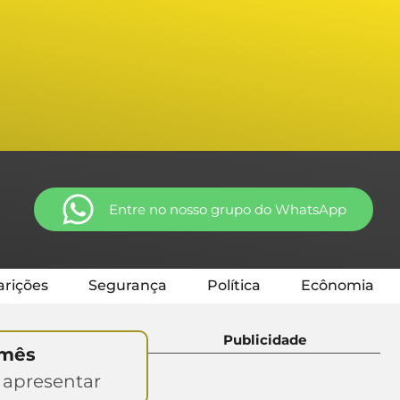
Entre no nosso grupo do WhatsApp
rições
Segurança
Política
Ecônomia
Publicidade
 mês
 apresentar