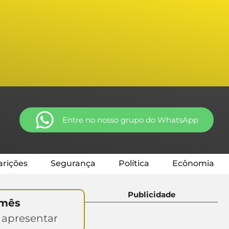
Entre no nosso grupo do WhatsApp
rições
Segurança
Política
Ecônomia
Publicidade
 mês
 apresentar