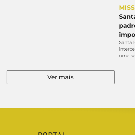
MIS
Santa
padr
impo
Santa R
interce
uma sa
Ver mais