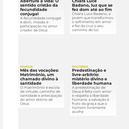
Abertura à vida: O
Chiara Luce
sentido cristão da
Badano, luz que se
fecundidade
fez dom até ao fim
conjugal
Chiara Luce Badano, a
jovem que transformou
A fecundidade conjugal
o sofrimento em amor
é dom, missão e
e fez da cruz o seu
participação no amor
caminho de luz
criador de Deus
FAMÍLIA
DOUTRINA
Mês das vocações:
Predestinação e
Matrimônio, um
livre-arbítrio:
chamado divino à
mistério divino e
santidade
liberdade humana
O matrimônio é escola
A predestinação de
de virtude, caminho de
Deus é feita com amor
santidade e antecipação
e respeita a liberdade
do amor eterno de
humana; a salvação é
Deus
fruto da graça que o
homem livremente
acolhe