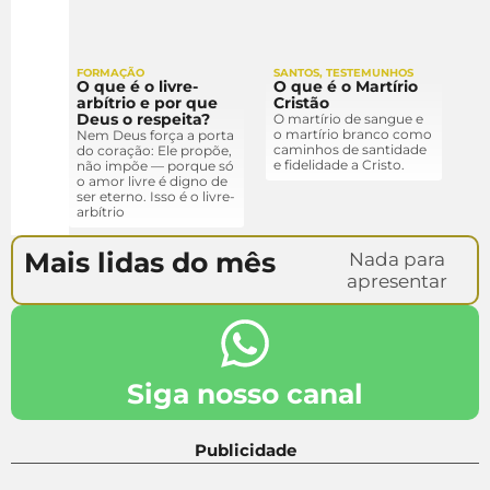
FORMAÇÃO
SANTOS
,
TESTEMUNHOS
O que é o livre-
O que é o Martírio
arbítrio e por que
Cristão
Deus o respeita?
O martírio de sangue e
o martírio branco como
Nem Deus força a porta
caminhos de santidade
do coração: Ele propõe,
e fidelidade a Cristo.
não impõe — porque só
o amor livre é digno de
ser eterno. Isso é o livre-
arbítrio
Mais lidas do mês
Nada para
apresentar
Siga nosso canal
Publicidade