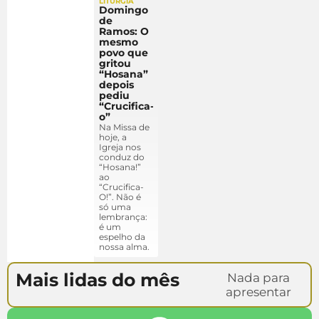
LITURGIA
Domingo
de
Ramos: O
mesmo
povo que
gritou
“Hosana”
depois
pediu
“Crucifica-
o”
Na Missa de
hoje, a
Igreja nos
conduz do
“Hosana!”
ao
“Crucifica-
O!”. Não é
só uma
lembrança:
é um
espelho da
nossa alma.
Mais lidas do mês
Nada para
apresentar