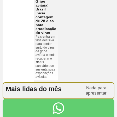
Gripe
aviária:
Brasil
inicia
contagem
de 28 dias
para
erradicação
do vírus
País entra em
fase decisiva
para conter
surto do vírus
da gripe
aviária e tenta
recuperar o
status
sanitário que
sustenta suas
exportações
avícolas
Mais lidas do mês
Nada para
apresentar