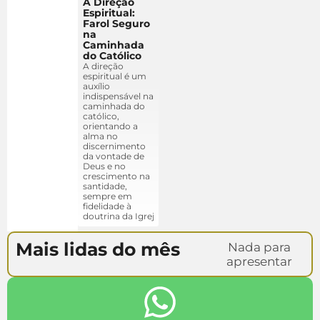
A Direção
Espiritual:
Farol Seguro
na
Caminhada
do Católico
A direção
espiritual é um
auxílio
indispensável na
caminhada do
católico,
orientando a
alma no
discernimento
da vontade de
Deus e no
crescimento na
santidade,
sempre em
fidelidade à
doutrina da Igreja.
Mais lidas do mês
Nada para
apresentar