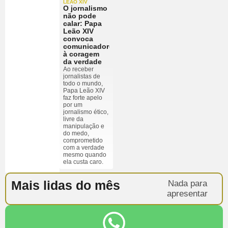
LEÃO XIV
O jornalismo
não pode
calar: Papa
Leão XIV
convoca
comunicadores
à coragem
da verdade
Ao receber
jornalistas de
todo o mundo,
Papa Leão XIV
faz forte apelo
por um
jornalismo ético,
livre da
manipulação e
do medo,
comprometido
com a verdade
mesmo quando
ela custa caro.
Mais lidas do mês
Nada para
apresentar