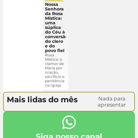
MARIANAS
Nossa
Senhora
da Rosa
Mística:
uma
súplica
do Céu à
conversão
do clero
e do
povo fiel
Rosa
Mística: o
clamor de
Maria por
oração,
sacrifício e
penitência
na Igreja
Mais lidas do mês
Nada para
apresentar
Siga nosso canal