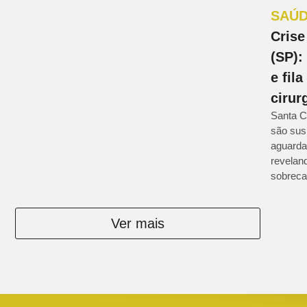
SAÚ
Crise
(SP):
e fil
cirur
Santa C
são sus
aguarda
revelan
sobreca
Ver mais