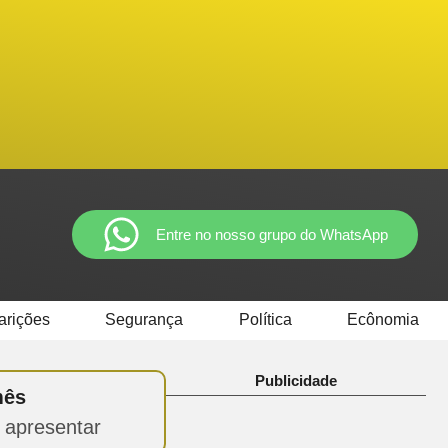
Entre no nosso grupo do WhatsApp
arições
Segurança
Política
Ecônomia
Publicidade
mês
 apresentar