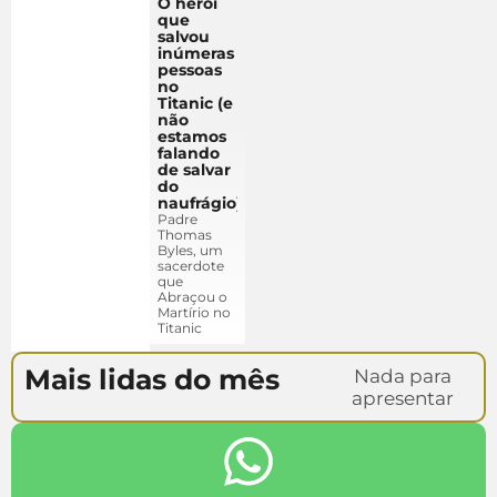
O herói
que
salvou
inúmeras
pessoas
no
Titanic (e
não
estamos
falando
de salvar
do
naufrágio)
Padre
Thomas
Byles, um
sacerdote
que
Abraçou o
Martírio no
Titanic
Mais lidas do mês
Nada para
apresentar