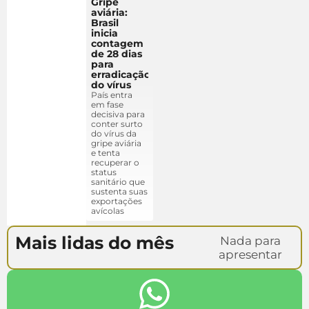
Gripe
aviária:
Brasil
inicia
contagem
de 28 dias
para
erradicação
do vírus
País entra
em fase
decisiva para
conter surto
do vírus da
gripe aviária
e tenta
recuperar o
status
sanitário que
sustenta suas
exportações
avícolas
Mais lidas do mês
Nada para
apresentar