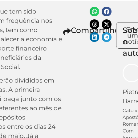
ue tem sido
m frequência nos
Compartilhe
Sob
Env
os, tem como
um
rtalecer a economia e
o
notí
porte financeiro
aut
neficiários da
Social.
serão divididos em
s. A primeira
Pietr
á paga junto com os
Barr
referentes ao mês de
Católi
depósitos
Apostó
Roman
 entre os dias 24
Com
 de maio. Já a
forma