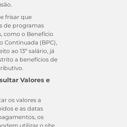
usão.
e frisar que
os de programas
s, como o Benefício
o Continuada (BPC),
to ao 13º salário, já
strito a benefícios de
ributivo.
ultar Valores e
ar os valores a
idos e as datas
 pagamentos, os
odem utilizar o site