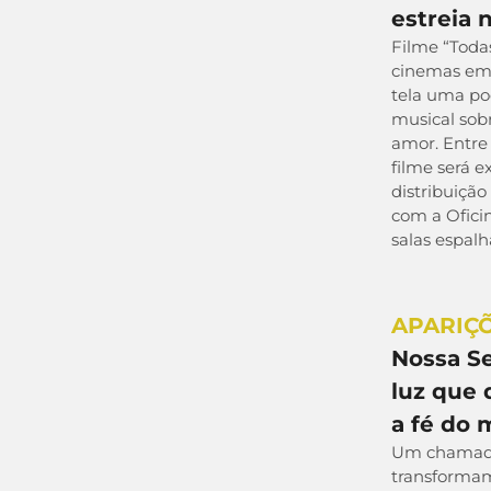
estreia 
Filme “Toda
cinemas em 
tela uma po
musical sobr
amor. Entre 
filme será 
distribuição
com a Ofici
salas espalh
APARIÇ
Nossa Se
luz que 
a fé do
Um chamado
transformam