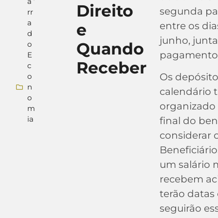
a
Direito
segunda par
rr
a
e
entre os dia
d
junho, jun
Quando
o
pagamentos
E
Receber
c
Os depósito
o
n
calendário t
o
organizado
m
ia
final do ben
considerar o
Beneficiári
um salário 
recebem aci
terão datas 
seguirão ess