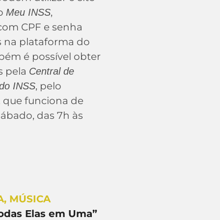
vo
,
Meu INSS
com CPF e senha
 na plataforma do
bém é possível obter
s pela
Central de
, pelo
 do INSS
, que funciona de
ábado, das 7h às
A
,
MÚSICA
Todas Elas em Uma”