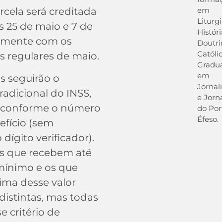
em
cela será creditada
Liturgi
s 25 de maio e 7 de
Históri
tamente com os
Doutri
Católic
 regulares de maio.
Gradu
em
s seguirão o
Jornal
radicional do INSS,
e Jorn
 conforme o número
do Por
Éfeso.
efício (sem
 dígito verificador).
os que recebem até
mínimo e os que
ma desse valor
distintas, mas todas
e critério de