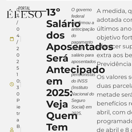
13º
0
O governo
A medida, q
4
federal
adotada co
Salário
/
confirmou a
últimos an
0
antecipação
dos
4
do
objetivo fo
/
pagamento
Aposentados
oferecer su
2
do 13º
extra aos be
0
Será
salário para
2
aposentados
Previdência 
Antecipado
5
e
1
pensionistas
Os valores 
em
0:
do INSS
duas parcela
3
(Instituto
2025:
0
metade ser
Nacional do
P
Seguro
Veja
benefícios 
ie
Social) em
abril, com 
Quem
tr
2025.
a
programados
Tem
B
de abril e 8