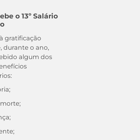
be o 13º Salário
do
à gratificação
, durante o ano,
ebido algum dos
enefícios
ios:
ia;
 morte;
nça;
ente;