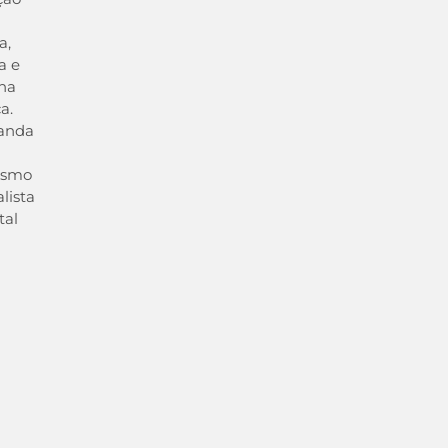
a,
a e
na
a.
anda
ismo
alista
tal