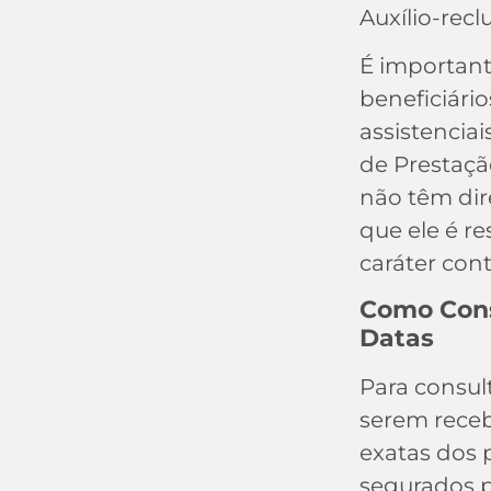
Auxílio-recl
É important
beneficiári
assistenciai
de Prestaçã
não têm direi
que ele é re
caráter cont
Como Cons
Datas
Para consult
serem receb
exatas dos
segurados p