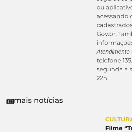
ou aplicati
acessando 
cadastrados
Gov.br. Tam
informaçõe
Atendimento
telefone 135
segunda a s
22h.
mais notícias
CULTUR
Filme “