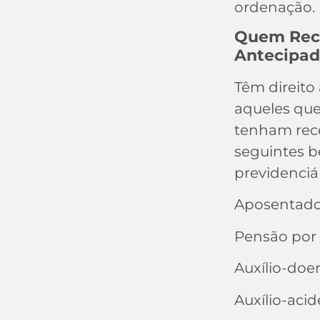
ordenação.
Quem Rece
Antecipa
Têm direito 
aqueles que
tenham rec
seguintes b
previdenciár
Aposentador
Pensão por
Auxílio-doe
Auxílio-acid