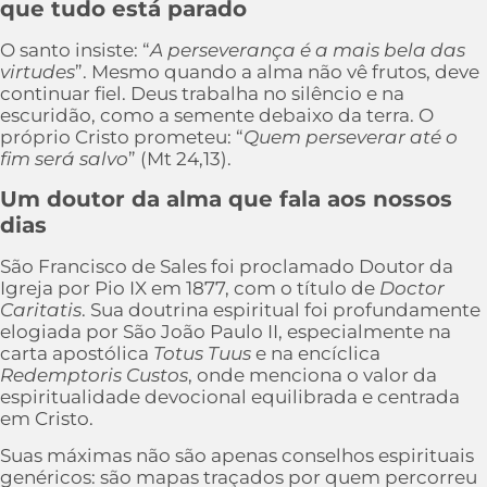
que tudo está parado
O santo insiste: “
A perseverança é a mais bela das
virtudes
”. Mesmo quando a alma não vê frutos, deve
continuar fiel. Deus trabalha no silêncio e na
escuridão, como a semente debaixo da terra. O
próprio Cristo prometeu: “
Quem perseverar até o
fim será salvo
” (Mt 24,13).
Um doutor da alma que fala aos nossos
dias
São Francisco de Sales foi proclamado Doutor da
Igreja por Pio IX em 1877, com o título de
Doctor
Caritatis
. Sua doutrina espiritual foi profundamente
elogiada por São João Paulo II, especialmente na
carta apostólica
Totus Tuus
e na encíclica
Redemptoris Custos
, onde menciona o valor da
espiritualidade devocional equilibrada e centrada
em Cristo.
Suas máximas não são apenas conselhos espirituais
genéricos: são mapas traçados por quem percorreu