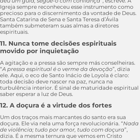
deu um guia, segue-o com confiança
”, escreve. A
Igreja sempre reconheceu esse instrumento como
precioso para o discernimento da vontade de Deus.
Santa Catarina de Sena e Santa Teresa d’Ávila
também submeteram suas almas a diretores
espirituais.
11. Nunca tome decisões espirituais
movido por inquietação
A agitação e a pressa são sempre más conselheiras.
“
A pressa espiritual é o verme da devoção
”, dizia
ele. Aqui, o eco de Santo Inácio de Loyola é claro:
toda decisão deve nascer na paz, nunca na
turbulência interior. É sinal de maturidade espiritual
saber esperar a luz de Deus.
12. A doçura é a virtude dos fortes
Um dos traços mais marcantes do santo era sua
doçura. Ele via nela uma força revolucionária. “
Nada
de violência; tudo por amor, tudo com doçura
”,
dizia. É a mesma ternura que vemos em Cristo