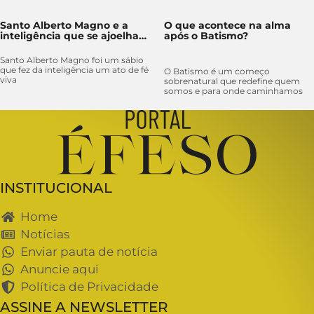
Santo Alberto Magno e a
O que acontece na alma
inteligência que se ajoelha
após o Batismo?
diante da Verdade
Santo Alberto Magno foi um sábio
que fez da inteligência um ato de fé
O Batismo é um começo
viva
sobrenatural que redefine quem
somos e para onde caminhamos
INSTITUCIONAL
Home
Notícias
Enviar pauta de notícia
Anuncie aqui
Política de Privacidade
ASSINE A NEWSLETTER