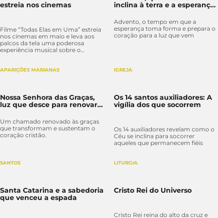
estreia nos cinemas
inclina à terra e a esperança
nasce
Advento, o tempo em que a
esperança toma forma e prepara o
Filme “Todas Elas em Uma” estreia
coração para a luz que vem
nos cinemas em maio e leva aos
palcos da tela uma poderosa
experiência musical sobre o
feminino, a vida e o amor. Entre os
dias 11 e 12 de maio, o filme será
exibido nos cinemas com
APARIÇÕES MARIANAS
IGREJA
distribuição da Kolbe Arte em
parceria com a Oficina Viva
Produções, em 10 salas espalhadas
Nossa Senhora das Graças,
Os 14 santos auxiliadores: A
pelo Brasil.
luz que desce para renovar a
vigília dos que socorrem
fé do mundo
Um chamado renovado às graças
que transformam e sustentam o
Os 14 auxiliadores revelam como o
coração cristão.
Céu se inclina para socorrer
aqueles que permanecem fiéis
SANTOS
LITURGIA
Santa Catarina e a sabedoria
Cristo Rei do Universo
que venceu a espada
Cristo Rei reina do alto da cruz e