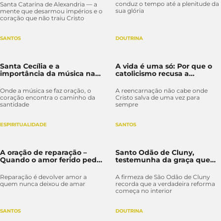
conduz o tempo até a plenitude da
Santa Catarina de Alexandria — a
sua glória
mente que desarmou impérios e o
coração que não traiu Cristo
SANTOS
DOUTRINA
Santa Cecília e a
A vida é uma só: Por que o
importância da música na
catolicismo recusa a
vida da Igreja
reencarnação
Onde a música se faz oração, o
A reencarnação não cabe onde
coração encontra o caminho da
Cristo salva de uma vez para
santidade
sempre
ESPIRITUALIDADE
SANTOS
A oração de reparação –
Santo Odão de Cluny,
Quando o amor ferido pede
testemunha da graça que
resposta
molda corações
Reparação é devolver amor a
A firmeza de São Odão de Cluny
quem nunca deixou de amar
recorda que a verdadeira reforma
começa no interior
SANTOS
DOUTRINA