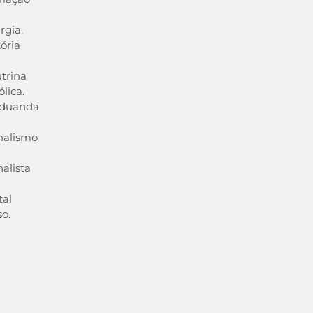
rgia,
tória
trina
ólica.
aduanda
nalismo
nalista
tal
so.