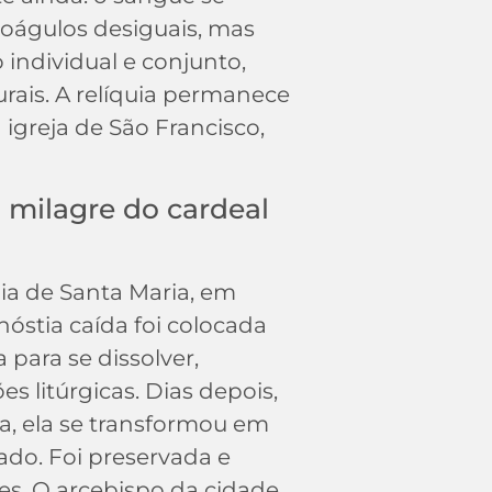
oágulos desiguais, mas
ndividual e conjunto,
urais. A relíquia permanece
 igreja de São Francisco,
 milagre do cardeal
ia de Santa Maria, em
óstia caída foi colocada
para se dissolver,
s litúrgicas. Dias depois,
a, ela se transformou em
do. Foi preservada e
es. O arcebispo da cidade