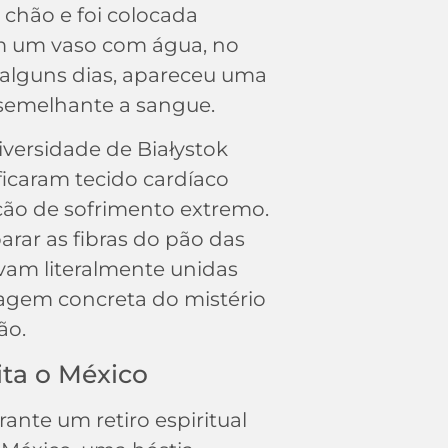
 chão e foi colocada
 um vaso com água, no
 alguns dias, apareceu uma
emelhante a sangue.
iversidade de Białystok
ficaram tecido cardíaco
o de sofrimento extremo.
parar as fibras do pão das
am literalmente unidas
gem concreta do mistério
ão.
sita o México
ante um retiro espiritual