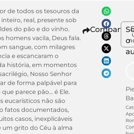
ior de todos os tesouros da
 inteiro, real, presente sob
Compartilh
S
E
ldes do pão e do vinho.
s homens vacila, Deus fala.
o
n
com sangue, com milagres
au
ncia e escancaram o
 da história, em momentos
 sacrilégio, Nosso Senhor
tar de forma palpável para
Pi
 que parece pão… é Ele.
Ba
s eucarísticos não são
Cat
ão fatos documentados,
Apo
tos casos, inexplicáveis
Ro
é um grito do Céu à alma
Co
for