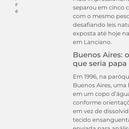
F
separou em cinco c
é
com o mesmo peso i
desafiando leis nat
exposta até hoje na
em Lanciano.
Buenos Aires: o
que seria papa
Em 1996, na paróqu
Buenos Aires, uma h
em um copo d’água 
conforme orientaçõe
em vez de dissolvid
tecido ensanguenta
enviada para anális