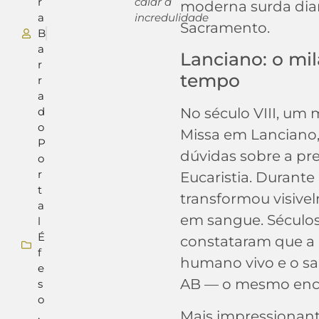
r
calar a
moderna surda dia
a
incredulidade
Sacramento.
B
a
Lanciano: o mil
r
tempo
r
a
d
No século VIII, um 
o
Missa em Lanciano, 
P
dúvidas sobre a pre
o
r
Eucaristia. Durante
t
transformou visive
a
em sangue. Séculos
l
É
constataram que a 
f
humano vivo e o s
e
AB — o mesmo enco
s
o
Mais impressionant
,