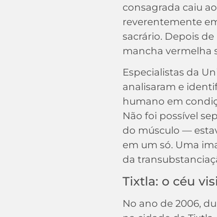
consagrada caiu ao
reverentemente em
sacrário. Depois de
mancha vermelha s
Especialistas da Un
analisaram e identi
humano em condiçã
Não foi possível se
do músculo — estav
em um só. Uma ima
da transubstanciaç
Tixtla: o céu vi
No ano de 2006, dur