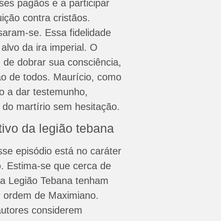
uses pagãos e a participar
ição contra cristãos.
saram-se. Essa fidelidade
alvo da ira imperial. O
 de dobrar sua consciência,
o de todos. Maurício, como
iro a dar testemunho,
do martírio sem hesitação.
tivo da legião tebana
sse episódio está no caráter
io. Estima-se que cerca de
 da Legião Tebana tenham
or ordem de Maximiano.
autores considerem