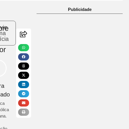
Publicidade
bre
vie
ma
ícia
or
ra
rado
ica
ólica
na.
ação