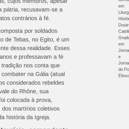
ãs, cujos membros, apesar
em
 a pátria, recusavam-se a
Liturg
 atos contrários à fé.
Histór
Doutr
composta por soldados
Catól
Grad
ião de Tebas, no Egito, é um
em
nte dessa realidade. Esses
Jorna
anos e professavam a fé
e
Jorna
A tradição nos conta que
do Po
combater na Gália (atual
Éfeso
os considerados rebeldes
o vale do Rhône, sua
 foi colocada à prova,
dos martírios coletivos
 história da Igreja.