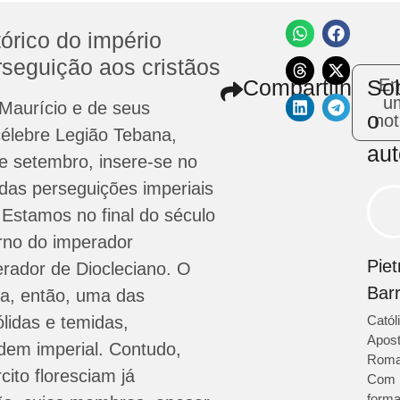
tórico do império
seguição aos cristãos
Compartilhe
So
En
u
Maurício e de seus
o
not
élebre Legião Tebana,
aut
e setembro, insere-se no
 das perseguições imperiais
. Estamos no final do século
erno do imperador
Piet
rador de Diocleciano. O
Bar
ra, então, uma das
ólidas e temidas,
Catól
Apost
dem imperial. Contudo,
Roma
ito floresciam já
Com
form