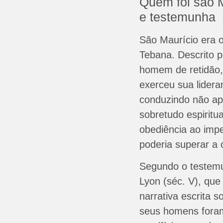
Quem foi são 
e testemunha
São Maurício era 
Tebana. Descrito 
homem de retidão,
exerceu sua lider
conduzindo não ap
sobretudo espiritu
obediência ao imp
poderia superar a 
Segundo o testem
Lyon (séc. V), que
narrativa escrita s
seus homens foram