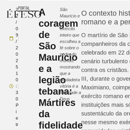
A
2
São
O contexto his
2
Maurício e
romano e a per
coragem
/
um
0
exército
de
O martírio de São 
9
inteiro que
/
escolheu a
São
companheiros da c
2
fé sobre o
celebrado em 22 d
0
poder do
Maurício
2
mundo,
cenário turbulento
e a
5
mostrando
contra os cristãos
1
que a
legião
III, durante o gov
0
verdadeira
:
vitória é a
Maximiano, coimpe
tebana:
3
fidelidade a
exército romano e
0
Deus
Mártires
instituições mais s
P
da
i
sustentáculo da or
e
nesse mesmo exérc
fidelidade
tr