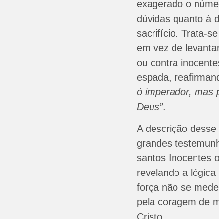
exagerado o númer
dúvidas quanto à 
sacrifício. Trata-s
em vez de levantar
ou contra inocente
espada, reafirman
ó imperador, mas 
Deus”
.
A descrição desse 
grandes testemun
santos Inocentes o
revelando a lógica 
força não se mede
pela coragem de m
Cristo.