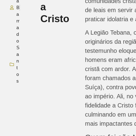
comunidades crist
a
a
B
de leais em servir
a
Cristo
praticar idolatria e
rr
a
A Legião Tebana, 
d
o
originários da reg
S
testemunho eloque
a
homens eram afric
n
t
cristã com ardor. 
o
foram chamados a 
s
Suíça), contra pov
ao império. Ali, n
fidelidade a Cristo
culminando em um 
mais impactantes da