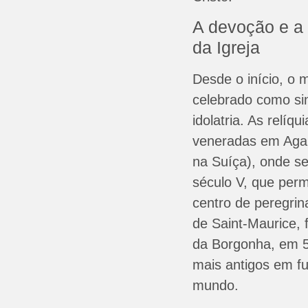
A devoção e a
da Igreja
Desde o início, o m
celebrado como sin
idolatria. As relíq
veneradas em Agau
na Suíça), onde s
século V, que per
centro de peregri
de Saint-Maurice, 
da Borgonha, em 5
mais antigos em f
mundo.