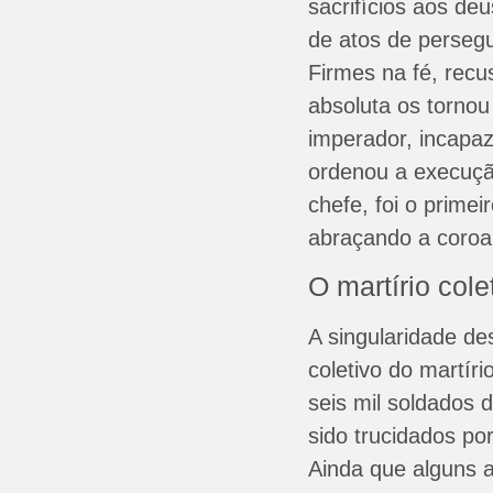
sacrifícios aos de
de atos de persegu
Firmes na fé, recu
absoluta os tornou 
imperador, incapaz
ordenou a execuçã
chefe, foi o prime
abraçando a coroa 
O martírio cole
A singularidade de
coletivo do martír
seis mil soldados
sido trucidados p
Ainda que alguns 