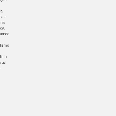
ia,
ia e
ina
ica.
uanda
lismo
lista
rtal
.