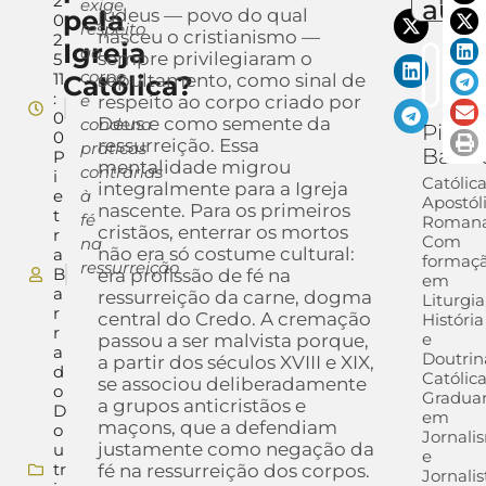
2
auto
exige
pela
judeus — povo do qual
0
respeito
nasceu o cristianismo —
2
Igreja
ao
sempre privilegiaram o
5
corpo
11
Católica?
sepultamento, como sinal de
:
e
respeito ao corpo criado por
0
Deus e como semente da
condena
Pietra
0
ressurreição. Essa
práticas
Barra
P
mentalidade migrou
contrárias
i
Católic
integralmente para a Igreja
e
à
Apostól
nascente. Para os primeiros
t
fé
Romana
cristãos, enterrar os mortos
r
Com
na
não era só costume cultural:
a
formaç
ressurreição
B
era profissão de fé na
em
a
ressurreição da carne, dogma
Liturgia
r
central do Credo. A cremação
História
r
e
passou a ser malvista porque,
a
Doutrin
a partir dos séculos XVIII e XIX,
d
Católica
se associou deliberadamente
o
Gradua
a grupos anticristãos e
D
em
maçons, que a defendiam
o
Jornali
justamente como negação da
u
e
tr
fé na ressurreição dos corpos.
Jornalis