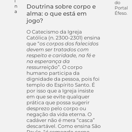
i
do
Doutrina sobre corpo e
n
Portal
a
alma: o que está em
Éfeso.
jogo?
O Catecismo da Igreja
Católica (n. 2300-2301) ensina
que “
os corpos dos falecidos
devem ser tratados com
respeito e caridade, na fé e
na esperança da
ressurreição
”. O corpo
humano participa da
dignidade da pessoa, pois foi
templo do Espírito Santo. É
por isso que a Igreja insiste
em que se evite qualquer
prática que possa sugerir
desprezo pelo corpo ou
negação da vida eterna. O
cadáver não é mera “casca”
descartável. Como ensina São