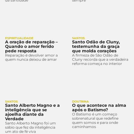
da santidade
sempre
ESPIRITUALIDADE
SANTOS
A oração de reparação –
Santo Odão de Cluny,
Quando o amor ferido
testemunha da graça
pede resposta
que molda corações
Reparação é devolver amor a
A firmeza de São Odão de
quem nunca deixou de amar
Cluny recorda que a verdadeira
reforma começa no interior
SANTOS
DOUTRINA
Santo Alberto Magno e a
O que acontece na alma
inteligência que se
após o Batismo?
ajoelha diante da
O Batismo é um começo
Verdade
sobrenatural que redefine
quem somos e para onde
Santo Alberto Magno foi um
caminhamos
sábio que fez da inteligência
um ato de fé viva