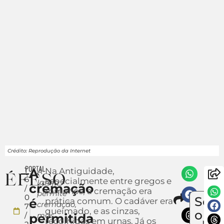
Crédito: Reprodução da Internet
1
A
Na Antiguidade,
A
6
especialmente entre gregos e
Igreja
cremação
/
romanos, a cremação era
permite
Compa
0
Sob
é
prática comum. O cadáver era
Env
cremação,
7
queimado, e as cinzas,
um
o
/
mas
permitida
recolhidas em urnas. Já os
notí