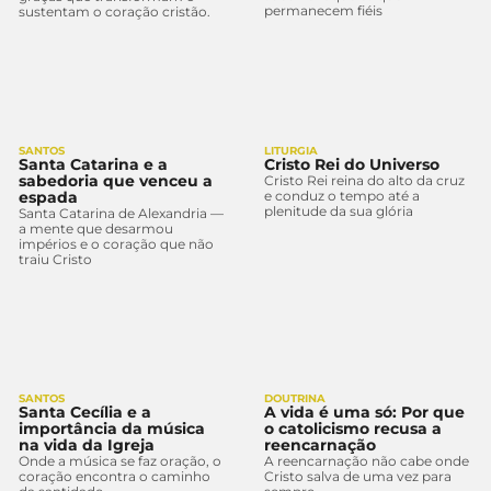
permanecem fiéis
sustentam o coração cristão.
SANTOS
LITURGIA
Santa Catarina e a
Cristo Rei do Universo
sabedoria que venceu a
Cristo Rei reina do alto da cruz
espada
e conduz o tempo até a
plenitude da sua glória
Santa Catarina de Alexandria —
a mente que desarmou
impérios e o coração que não
traiu Cristo
SANTOS
DOUTRINA
Santa Cecília e a
A vida é uma só: Por que
importância da música
o catolicismo recusa a
na vida da Igreja
reencarnação
Onde a música se faz oração, o
A reencarnação não cabe onde
coração encontra o caminho
Cristo salva de uma vez para