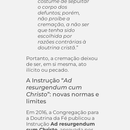
costume de sepultar
o corpo dos
defuntos; porém,
não proíbe a
cremação, a não ser
que tenha sido
escolhida por
razões contrárias à
doutrina cristã
.”
Portanto, a cremação deixou
de ser, em si mesma, ato
ilícito ou pecado.
A Instrução “
Ad
resurgendum cum
Christo
”: novas normas e
limites
Em 2016, a Congregação para
a Doutrina da Fé publicou a
Instrução
Ad resurgendum
cum Christo
, aprovada por