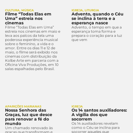
CULTURA
,
MÚSICA
IGREJA
,
LITURGIA
Filme “Todas Elas em
Advento, quando o Céu
Uma” estreia nos
se inclina à terra e a
cinemas
esperança nasce
Filme “Todas Elas em Uma”
Advento, o tempo em que a
estreia nos cinemas em maio e
esperança toma forma e
leva aos palcos da tela uma
prepara o coração para a luz
poderosa experiência musical
que vem
sobre o feminino, a vida e o
amor. Entre os dias 11 e 12 de
maio, o filme será exibido nos
cinemas com distribuição da
Kolbe Arte em parceria com a
Oficina Viva Produções, em 10
salas espalhadas pelo Brasil.
APARIÇÕES MARIANAS
IGREJA
Nossa Senhora das
Os 14 santos auxiliadores:
Graças, luz que desce
A vigília dos que
para renovar a fé do
socorrem
mundo
Os 14 auxiliadores revelam
como o Céu se inclina para
Um chamado renovado às
socorrer aqueles que
graças que transformam e