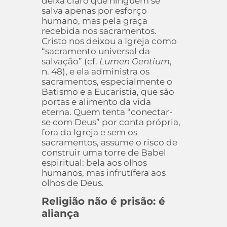
deixa claro que ninguém se
salva apenas por esforço
humano, mas pela graça
recebida nos sacramentos.
Cristo nos deixou a Igreja como
“sacramento universal da
salvação” (cf.
Lumen Gentium
,
n. 48), e ela administra os
sacramentos, especialmente o
Batismo e a Eucaristia, que são
portas e alimento da vida
eterna. Quem tenta “conectar-
se com Deus” por conta própria,
fora da Igreja e sem os
sacramentos, assume o risco de
construir uma torre de Babel
espiritual: bela aos olhos
humanos, mas infrutífera aos
olhos de Deus.
Religião não é prisão: é
aliança