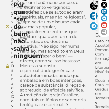
2
auto
o
por um fenômeno curioso: o
Por
0
caminho
crescimento vertiginoso
2
que
necessário
daqueles que se autodeclaram
5
“espirituais, mas não religiosos”.
para
1
“ser
Trata-se de um discurso cada
7
quem
do
:
vez mais popular,
quer
Pietr
0
especialmente entre os que
bem”
se
Barr
0
rejeitam qualquer forma de
salvar
P
não
Católic
autoridade ou doutrina
i
Apostól
objetiva. “Não sigo nenhuma
salva
e
Roman
religião, mas acredito em Deus
t
Com
ninguém
e procuro fazer o bem” —
r
formaç
dizem, como se isso bastasse.
a
em
Mas essa suposta
B
Liturgia
a
espiritualidade genérica e
Históri
r
autodeterminada, ainda que
e
r
embalada em boas intenções,
Doutri
a
Católica
carece de substância, direção e,
d
Gradua
sobretudo, de eficácia salvífica.
o
em
A tradição da Igreja Católica,
D
Jornal
com dois milênios de sabedoria
o
e
teológica e espiritual, é
u
Jornali