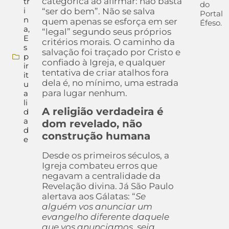
categórica ao afirmar: não basta
tr
do
i
“ser do bem”. Não se salva
Portal
n
quem apenas se esforça em ser
Éfeso.
a
,
“legal” segundo seus próprios
E
critérios morais. O caminho da
s
salvação foi traçado por Cristo e
p
confiado à Igreja, e qualquer
ir
tentativa de criar atalhos fora
it
dela é, no mínimo, uma estrada
u
para lugar nenhum.
a
li
A religião verdadeira é
d
a
dom revelado, não
d
construção humana
e
Desde os primeiros séculos, a
Igreja combateu erros que
negavam a centralidade da
Revelação divina. Já São Paulo
alertava aos Gálatas: “
Se
alguém vos anunciar um
evangelho diferente daquele
que vos anunciamos, seja