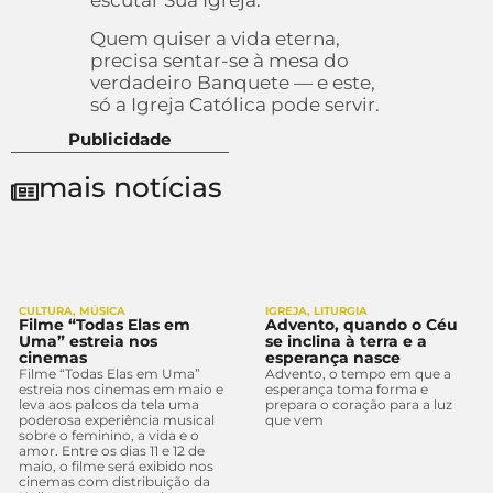
escutar Sua Igreja.
Quem quiser a vida eterna,
precisa sentar-se à mesa do
verdadeiro Banquete — e este,
só a Igreja Católica pode servir.
Publicidade
mais notícias
CULTURA
,
MÚSICA
IGREJA
,
LITURGIA
Filme “Todas Elas em
Advento, quando o Céu
Uma” estreia nos
se inclina à terra e a
cinemas
esperança nasce
Filme “Todas Elas em Uma”
Advento, o tempo em que a
estreia nos cinemas em maio e
esperança toma forma e
leva aos palcos da tela uma
prepara o coração para a luz
poderosa experiência musical
que vem
sobre o feminino, a vida e o
amor. Entre os dias 11 e 12 de
maio, o filme será exibido nos
cinemas com distribuição da