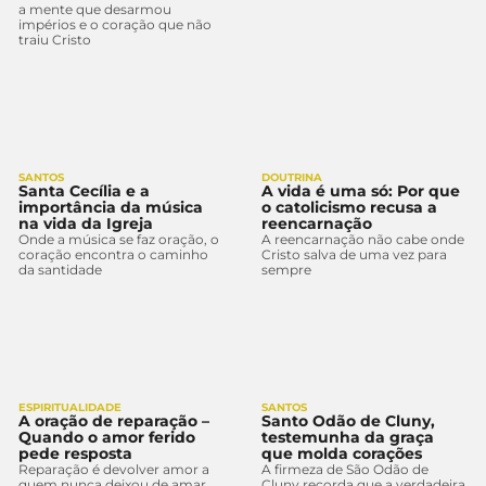
a mente que desarmou
impérios e o coração que não
traiu Cristo
SANTOS
DOUTRINA
Santa Cecília e a
A vida é uma só: Por que
importância da música
o catolicismo recusa a
na vida da Igreja
reencarnação
Onde a música se faz oração, o
A reencarnação não cabe onde
coração encontra o caminho
Cristo salva de uma vez para
da santidade
sempre
ESPIRITUALIDADE
SANTOS
A oração de reparação –
Santo Odão de Cluny,
Quando o amor ferido
testemunha da graça
pede resposta
que molda corações
Reparação é devolver amor a
A firmeza de São Odão de
quem nunca deixou de amar
Cluny recorda que a verdadeira