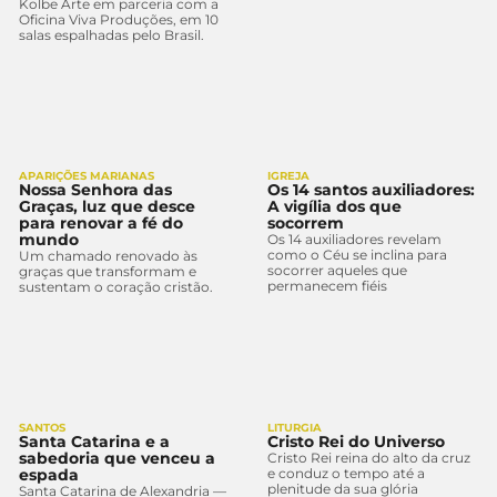
Kolbe Arte em parceria com a
Oficina Viva Produções, em 10
salas espalhadas pelo Brasil.
APARIÇÕES MARIANAS
IGREJA
Nossa Senhora das
Os 14 santos auxiliadores:
Graças, luz que desce
A vigília dos que
para renovar a fé do
socorrem
mundo
Os 14 auxiliadores revelam
como o Céu se inclina para
Um chamado renovado às
socorrer aqueles que
graças que transformam e
permanecem fiéis
sustentam o coração cristão.
SANTOS
LITURGIA
Santa Catarina e a
Cristo Rei do Universo
sabedoria que venceu a
Cristo Rei reina do alto da cruz
espada
e conduz o tempo até a
plenitude da sua glória
Santa Catarina de Alexandria —