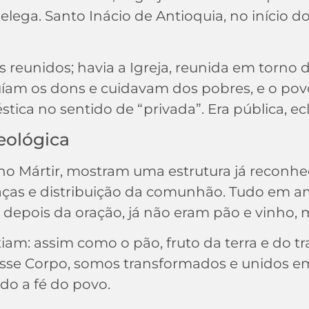
ega. Santo Inácio de Antioquia, no início do s
 reunidos; havia a Igreja, reunida em torno 
ibuíam os dons e cuidavam dos pobres, e o po
ca no sentido de “privada”. Era pública, ecles
eológica
no Mártir, mostram uma estrutura já reconhecí
aças e distribuição da comunhão. Tudo em a
 depois da oração, já não eram pão e vinho, 
stiam: assim como o pão, fruto da terra e do
e Corpo, somos transformados e unidos em Cr
do a fé do povo.