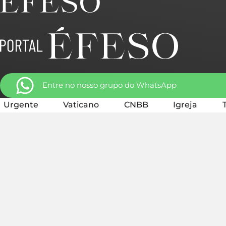
Entre no nosso grupo do WhatsApp
Urgente
Vaticano
CNBB
Igreja