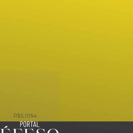
Ir
para
o
conteúdo
USD
R$5,1054