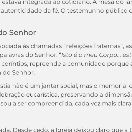
a estava integrada ao cotidiano. A mesa do lar 
autenticidade da fé. O testemunho público 
 do Senhor
sociada às chamadas “refeições fraternas”, as
palavras do Senhor: “
Isto é o meu Corpo… es
os coríntios, repreende a comunidade porqu
a do Senhor.
istia não é um jantar social, mas o memorial do
bração eucarística, preservando a dimensão 
u a ser compreendida, cada vez mais clarame
da. Desde cedo, a Igreja deixou claro que a 