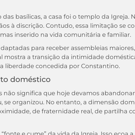
as basílicas, a casa foi o templo da Igreja. 
ãos à discrição. Contudo, essa limitação se 
 mas inserido na vida comunitária e familiar.
adaptadas para receber assembleias maiore
ural mostra a transição da intimidade domést
 a liberdade concedida por Constantino.
ito doméstico
 não significa que hoje devamos abandonar igr
diu, se organizou. No entanto, a dimensão 
oximidade, de fraternidade real, de partilha
 é “fonte e cume” da vida da Igreja. Isso ecoa