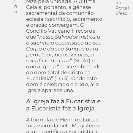
i
reza pela unidade. A Última
do
n
Ceia é, portanto, a gênese
Portal
a
sacramental da comunhão
Éfeso.
eclesial: sacrifício, sacramento
e oração convergem. O
Concílio Vaticano II recorda
que “
nosso Salvador instituiu
o sacrifício eucarístico do seu
Corpo e do seu Sangue para
perpetuar, pelos séculos, o
sacrifício da cruz
” (SC 47) e
que a Igreja “nasce sobretudo
do dom total de Cristo na
Eucaristia” (LG 3). Onde este
dom é celebrado e crido, aí a
Igreja aparece una.
A Igreja faz a Eucaristia e
a Eucaristia faz a Igreja
A fórmula de Henri de Lubac
foi assumida pelo Magistério:
a Igreja edifica a Eucaristia ao