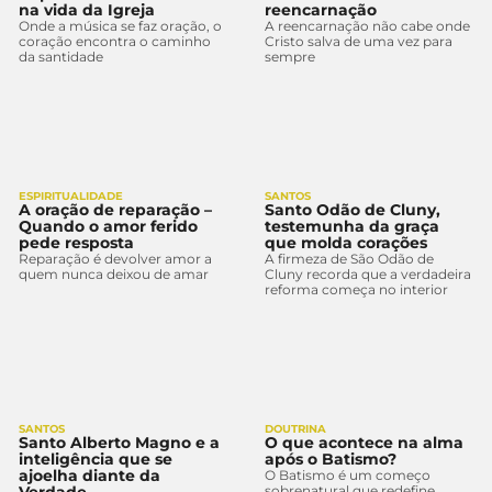
na vida da Igreja
reencarnação
Onde a música se faz oração, o
A reencarnação não cabe onde
coração encontra o caminho
Cristo salva de uma vez para
da santidade
sempre
ESPIRITUALIDADE
SANTOS
A oração de reparação –
Santo Odão de Cluny,
Quando o amor ferido
testemunha da graça
pede resposta
que molda corações
Reparação é devolver amor a
A firmeza de São Odão de
quem nunca deixou de amar
Cluny recorda que a verdadeira
reforma começa no interior
SANTOS
DOUTRINA
Santo Alberto Magno e a
O que acontece na alma
inteligência que se
após o Batismo?
ajoelha diante da
O Batismo é um começo
sobrenatural que redefine