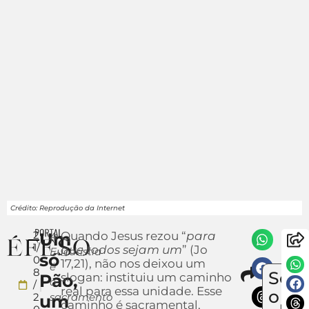
Crédito: Reprodução da Internet
2
Um
Quando Jesus rezou “
para
A
1/
que todos sejam um
” (Jo
Eucaristia
só
0
17,21), não nos deixou um
é
Compa
8
Sob
Pão,
slogan: instituiu um caminho
Env
o
/
real para essa unidade. Esse
u
o
2
sacramento
um
caminho é sacramental,
notí