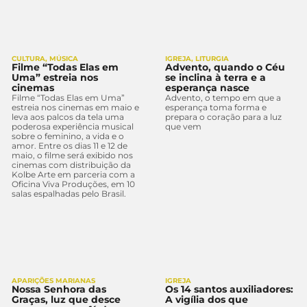
CULTURA
,
MÚSICA
IGREJA
,
LITURGIA
Filme “Todas Elas em
Advento, quando o Céu
Uma” estreia nos
se inclina à terra e a
cinemas
esperança nasce
Filme “Todas Elas em Uma”
Advento, o tempo em que a
estreia nos cinemas em maio e
esperança toma forma e
leva aos palcos da tela uma
prepara o coração para a luz
poderosa experiência musical
que vem
sobre o feminino, a vida e o
amor. Entre os dias 11 e 12 de
maio, o filme será exibido nos
cinemas com distribuição da
Kolbe Arte em parceria com a
Oficina Viva Produções, em 10
salas espalhadas pelo Brasil.
APARIÇÕES MARIANAS
IGREJA
Nossa Senhora das
Os 14 santos auxiliadores:
Graças, luz que desce
A vigília dos que