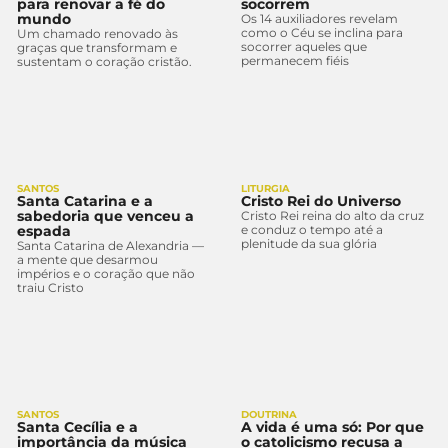
para renovar a fé do
socorrem
mundo
Os 14 auxiliadores revelam
como o Céu se inclina para
Um chamado renovado às
socorrer aqueles que
graças que transformam e
permanecem fiéis
sustentam o coração cristão.
SANTOS
LITURGIA
Santa Catarina e a
Cristo Rei do Universo
sabedoria que venceu a
Cristo Rei reina do alto da cruz
espada
e conduz o tempo até a
plenitude da sua glória
Santa Catarina de Alexandria —
a mente que desarmou
impérios e o coração que não
traiu Cristo
SANTOS
DOUTRINA
Santa Cecília e a
A vida é uma só: Por que
importância da música
o catolicismo recusa a