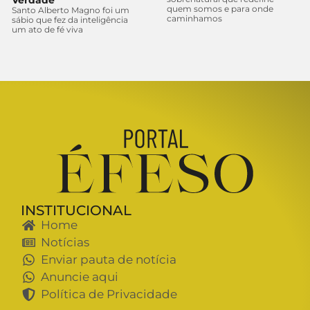
Verdade
quem somos e para onde
Santo Alberto Magno foi um
caminhamos
sábio que fez da inteligência
um ato de fé viva
INSTITUCIONAL
Home
Notícias
Enviar pauta de notícia
Anuncie aqui
Política de Privacidade