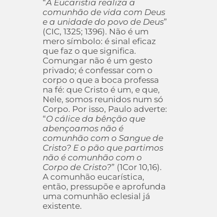
“
A Eucaristia realiza a
comunhão de vida com Deus
e a unidade do povo de Deus
”
(CIC, 1325; 1396). Não é um
mero símbolo: é sinal eficaz
que faz o que significa.
Comungar não é um gesto
privado; é confessar com o
corpo o que a boca professa
na fé: que Cristo é um, e que,
Nele, somos reunidos num só
Corpo. Por isso, Paulo adverte:
“
O cálice da bênção que
abençoamos não é
comunhão com o Sangue de
Cristo? E o pão que partimos
não é comunhão com o
Corpo de Cristo?
” (1Cor 10,16).
A comunhão eucarística,
então, pressupõe e aprofunda
uma comunhão eclesial já
existente.