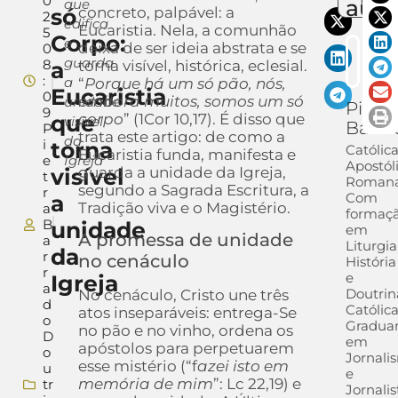
0
auto
que
só
concreto, palpável: a
2
edifica
Eucaristia. Nela, a comunhão
5
Corpo:
e
deixa de ser ideia abstrata e se
0
guarda
8
a
torna visível, histórica, eclesial.
:
a
“
Porque há um só pão, nós,
Eucaristia
0
embora muitos, somos um só
unidade
Pietra
9
que
corpo
” (1Cor 10,17). É disso que
visível
Barra
P
trata este artigo: de como a
da
i
torna
Católic
Eucaristia funda, manifesta e
e
Igreja
Apostól
visível
guarda a unidade da Igreja,
t
Romana
segundo a Sagrada Escritura, a
r
Com
a
Tradição viva e o Magistério.
a
formaç
B
unidade
em
A promessa de unidade
a
Liturgia
da
r
no cenáculo
História
r
e
Igreja
a
Doutrin
No cenáculo, Cristo une três
d
Católica
atos inseparáveis: entrega-Se
o
Gradua
no pão e no vinho, ordena os
D
em
apóstolos para perpetuarem
o
Jornali
esse mistério (“f
azei isto em
u
e
memória de mim
”: Lc 22,19) e
tr
Jornalis