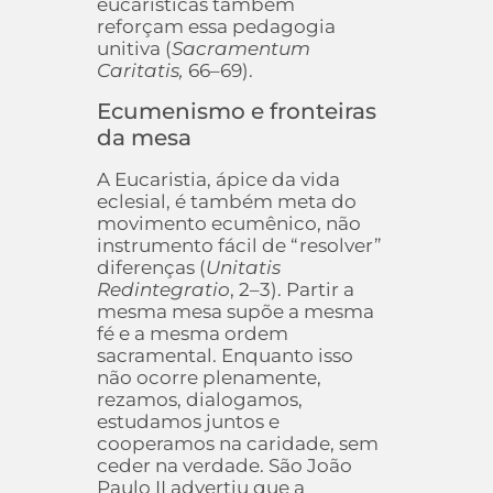
eucarísticas também
reforçam essa pedagogia
unitiva (
Sacramentum
Caritatis,
66–69).
Ecumenismo e fronteiras
da mesa
A Eucaristia, ápice da vida
eclesial, é também meta do
movimento ecumênico, não
instrumento fácil de “resolver”
diferenças (
Unitatis
Redintegratio
, 2–3). Partir a
mesma mesa supõe a mesma
fé e a mesma ordem
sacramental. Enquanto isso
não ocorre plenamente,
rezamos, dialogamos,
estudamos juntos e
cooperamos na caridade, sem
ceder na verdade. São João
Paulo II advertiu que a