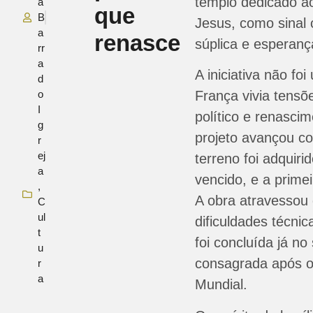
templo dedicado a
a
que
B
Jesus, como sinal 
a
renasce
súplica e esperanç
rr
a
A iniciativa não f
d
o
França vivia tensõe
I
político e renasci
g
projeto avançou c
r
ej
terreno foi adquiri
a
vencido, e a prime
,
A obra atravessou
C
ul
dificuldades técnica
t
foi concluída já n
u
consagrada após o
r
a
Mundial.