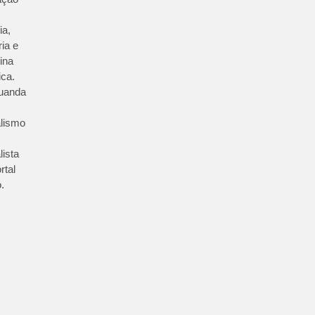
ia,
ria e
ina
ica.
uanda
lismo
lista
rtal
.