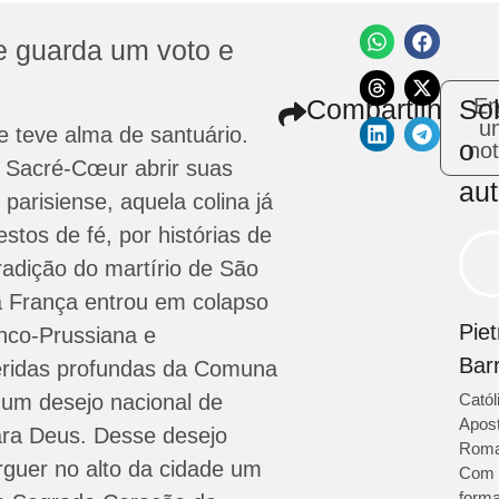
e guarda um voto e
Compartilhe
So
En
u
 teve alma de santuário.
o
not
 Sacré-Cœur abrir suas
aut
parisiense, aquela colina já
stos de fé, por histórias de
radição do martírio de São
a França entrou em colapso
Piet
nco-Prussiana e
Bar
eridas profundas da Comuna
i um desejo nacional de
Catól
Apost
ara Deus. Desse desejo
Roma
rguer no alto da cidade um
Com
form