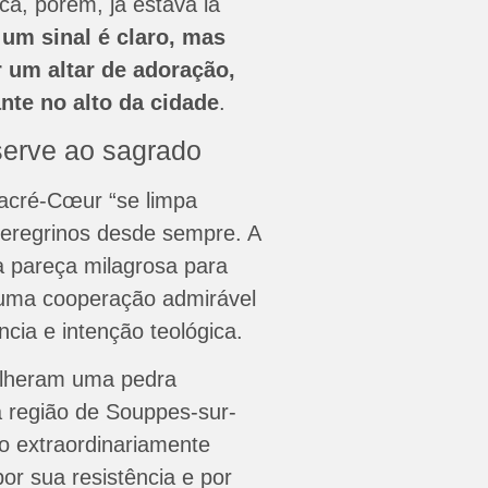
ica, porém, já estava lá
 um sinal é claro, mas
 um altar de adoração,
nte no alto da cidade
.
serve ao sagrado
acré-Cœur “se limpa
peregrinos desde sempre. A
a pareça milagrosa para
e uma cooperação admirável
ncia e intenção teológica.
olheram uma pedra
a região de Souppes-sur-
no extraordinariamente
or sua resistência e por