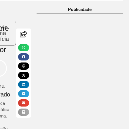
Publicidade
bre
vie
ma
ícia
or
ra
rado
ica
ólica
na.
ação