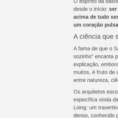
O espírito da basíl
desde o início:
ser
acima de tudo ser
um coração pulsa
A ciência que 
A fama de que o S
sozinho” encanta 
explicação, embor
muitos, é fruto d
entre natureza, ciê
Os arquitetos esc
específica vinda d
Loing: um traverti
denso, conhecido p