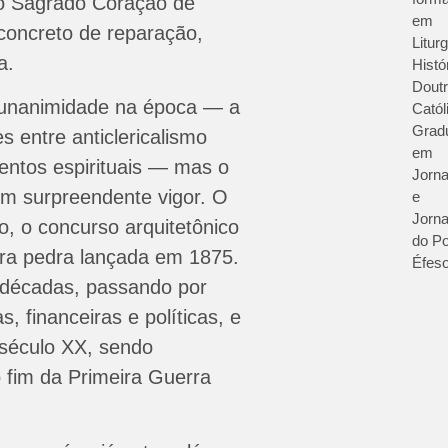
o Sagrado Coração de
em
concreto de reparação,
Liturg
a.
Histó
Doutr
oi unanimidade na época — a
Catól
Grad
s entre anticlericalismo
em
mentos espirituais — mas o
Jorna
om surpreendente vigor. O
e
Jorna
do, o concurso arquitetônico
do Po
ira pedra lançada em 1875.
Éfeso
 décadas, passando por
s, financeiras e políticas, e
o século XX, sendo
 fim da Primeira Guerra