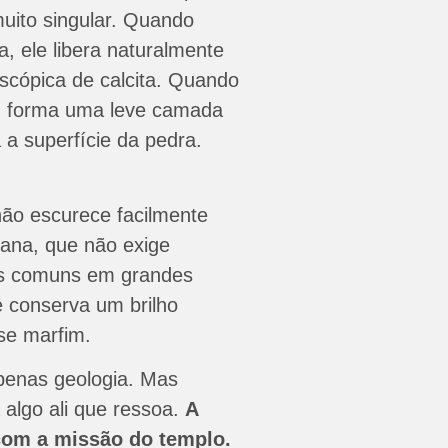
uito singular. Quando
, ele libera naturalmente
scópica de calcita. Quando
a, forma uma leve camada
 a superfície da pedra.
não escurece facilmente
bana, que não exige
as comuns em grandes
conserva um brilho
ase marfim.
penas geologia. Mas
 algo ali que ressoa.
A
com a missão do templo.