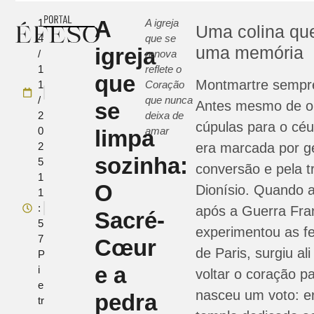
A
1
A igreja
Uma colina qu
4
que se
uma memória
igreja
/
renova
1
reflete o
que
Montmartre sempre
1
Coração
/
que nunca
se
Antes mesmo de o
2
deixa de
cúpulas para o céu 
0
amar
limpa
2
era marcada por ge
sozinha:
5
conversão e pela t
1
O
Dionísio. Quando 
1
:
após a Guerra Fra
Sacré-
5
experimentou as f
7
Cœur
de Paris, surgiu al
P
e a
i
voltar o coração p
e
nasceu um voto: e
pedra
tr