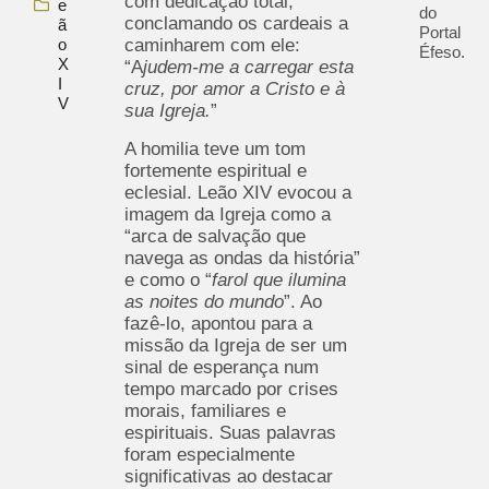
com dedicação total,
e
do
conclamando os cardeais a
ã
Portal
o
caminharem com ele:
Éfeso.
X
“A
judem-me a carregar esta
I
cruz, por amor a Cristo e à
V
sua Igreja.
”
A homilia teve um tom
fortemente espiritual e
eclesial. Leão XIV evocou a
imagem da Igreja como a
“arca de salvação que
navega as ondas da história”
e como o “
farol que ilumina
as noites do mundo
”. Ao
fazê-lo, apontou para a
missão da Igreja de ser um
sinal de esperança num
tempo marcado por crises
morais, familiares e
espirituais. Suas palavras
foram especialmente
significativas ao destacar