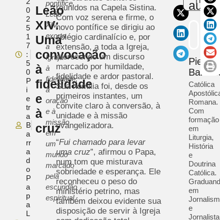
2
autor
pontífice,
reunidos na Capela Sistina.
Leão
0
Leão
Com voz serena e firme, o
2
XIV:
XIV
novo pontífice se dirigiu ao
5
exorta
1
colégio cardinalício e, por
Uma
7
a
extensão, a toda a Igreja,
convocação
:
oferecendo um discurso
Igreja
Pietra
5
marcado por humildade,
à
à
Barrad
0
fidelidade e ardor pastoral.
fidelidade,
P
fidelidade
Católica
Sua homilia foi, desde os
i
à
Apostólic
primeiros instantes, um
e
e
oração
Romana.
convite claro à conversão, à
tr
à
Com
e à
unidade e à missão
a
formação
missão
B
evangelizadora.
cruz
em
em
a
Liturgia,
“
Fui chamado para levar
rr
um
História
a
uma cruz
”, afirmou o Papa,
mundo
e
d
num tom que misturava
Doutrina
marcado
o
sobriedade e esperança. Ele
Católica.
pela
P
reconheceu o peso do
Graduan
a
escuridão
em
ministério petrino, mas
p
espiritual.
Jornalis
também deixou evidente sua
a
e
disposição de servir à Igreja
L
Jornalista