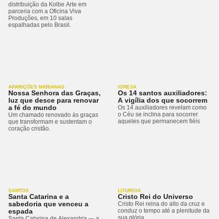
distribuição da Kolbe Arte em
parceria com a Oficina Viva
Produções, em 10 salas
espalhadas pelo Brasil.
APARIÇÕES MARIANAS
IGREJA
Nossa Senhora das Graças,
Os 14 santos auxiliadores:
luz que desce para renovar
A vigília dos que socorrem
a fé do mundo
Os 14 auxiliadores revelam como
o Céu se inclina para socorrer
Um chamado renovado às graças
aqueles que permanecem fiéis
que transformam e sustentam o
coração cristão.
SANTOS
LITURGIA
Santa Catarina e a
Cristo Rei do Universo
sabedoria que venceu a
Cristo Rei reina do alto da cruz e
espada
conduz o tempo até a plenitude da
sua glória
Santa Catarina de Alexandria — a