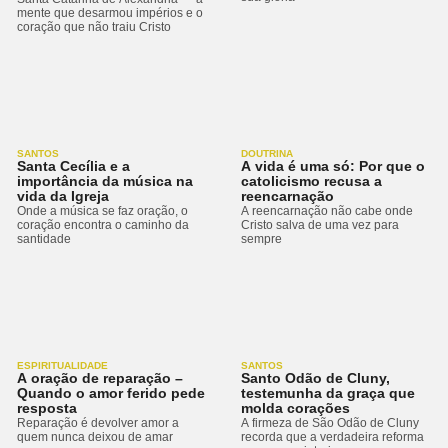
mente que desarmou impérios e o
coração que não traiu Cristo
SANTOS
DOUTRINA
Santa Cecília e a
A vida é uma só: Por que o
importância da música na
catolicismo recusa a
vida da Igreja
reencarnação
Onde a música se faz oração, o
A reencarnação não cabe onde
coração encontra o caminho da
Cristo salva de uma vez para
santidade
sempre
ESPIRITUALIDADE
SANTOS
A oração de reparação –
Santo Odão de Cluny,
Quando o amor ferido pede
testemunha da graça que
resposta
molda corações
Reparação é devolver amor a
A firmeza de São Odão de Cluny
quem nunca deixou de amar
recorda que a verdadeira reforma