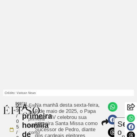
Crédito: Vatican News
0
Na manhã desta sexta-feira,
A
Em
9
9 de maio de 2025, o Papa
sua
primeira
/
Leão XIV celebrou sua
primeira
Compart
0
Sobr
primeira Santa Missa como
homilia
Envi
homilia
5
Sucessor de Pedro, diante
uma
o
/
como
de
dos cardeais eleitores
notíc