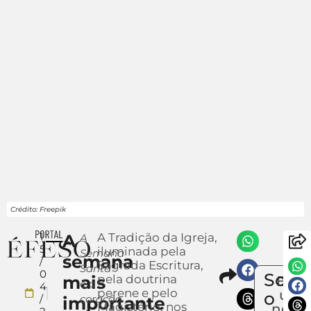
Crédito: Freepik
1
A
A Tradição da Igreja,
A
5
iluminada pela
Semana
semana
/
Sagrada Escritura,
Santa
Compart
0
Sobr
mais
pela doutrina
Envi
é o
4
perene e pelo
um
o
/
coração
importante
Magistério, nos
notíc