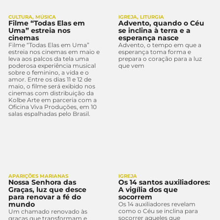
CULTURA
,
MÚSICA
IGREJA
,
LITURGIA
Filme “Todas Elas em
Advento, quando o Céu
Uma” estreia nos
se inclina à terra e a
cinemas
esperança nasce
Filme “Todas Elas em Uma”
Advento, o tempo em que a
estreia nos cinemas em maio e
esperança toma forma e
leva aos palcos da tela uma
prepara o coração para a luz
poderosa experiência musical
que vem
sobre o feminino, a vida e o
amor. Entre os dias 11 e 12 de
maio, o filme será exibido nos
cinemas com distribuição da
Kolbe Arte em parceria com a
Oficina Viva Produções, em 10
salas espalhadas pelo Brasil.
APARIÇÕES MARIANAS
IGREJA
Nossa Senhora das
Os 14 santos auxiliadores:
Graças, luz que desce
A vigília dos que
para renovar a fé do
socorrem
mundo
Os 14 auxiliadores revelam
como o Céu se inclina para
Um chamado renovado às
socorrer aqueles que
graças que transformam e