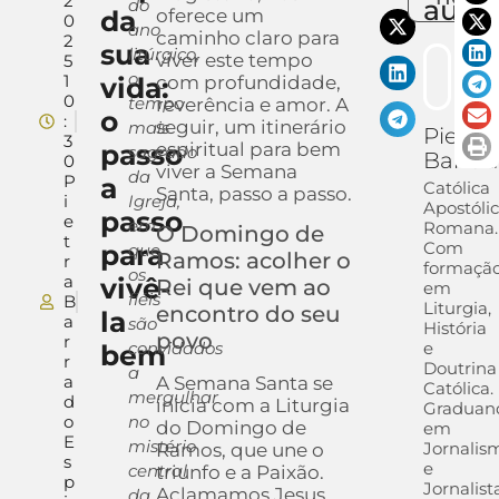
2
auto
do
da
oferece um
0
ano
caminho claro para
2
sua
litúrgico,
viver este tempo
5
o
1
vida:
com profundidade,
0
tempo
reverência e amor. A
o
:
seguir, um itinerário
mais
Pietra
3
passo
espiritual para bem
sagrado
Barra
0
viver a Semana
da
P
a
Católica
Santa, passo a passo.
i
Igreja,
Apostóli
passo
e
em
Romana.
O Domingo de
t
Com
para
que
Ramos: acolher o
r
formaçã
os
a
vivê-
Rei que vem ao
em
fiéis
B
Liturgia,
encontro do seu
la
a
são
História
povo
r
convidados
e
bem
r
Doutrina
a
a
A Semana Santa se
Católica.
mergulhar
d
inicia com a Liturgia
Graduan
o
no
do Domingo de
em
E
mistério
Jornalis
Ramos, que une o
s
e
central
triunfo e a Paixão.
p
Jornalist
Aclamamos Jesus
da