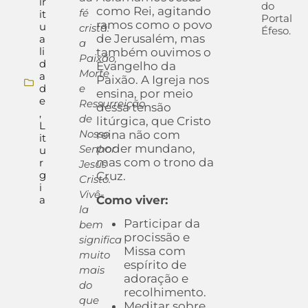
ir
do
como Rei, agitando
fé
it
Portal
ramos como o povo
u
cristã:
Éfeso.
de Jerusalém, mas
a
a
li
também ouvimos o
Paixão,
d
Evangelho da
Morte
a
Paixão. A Igreja nos
d
e
ensina, por meio
e
Ressurreição
dessa tensão
,
de
litúrgica, que Cristo
L
Nosso
reina não com
it
poder mundano,
Senhor
u
mas com o trono da
r
Jesus
g
Cruz.
Cristo.
i
Vivê-
Como viver:
a
la
Participar da
bem
procissão e
significa
Missa com
muito
espírito de
mais
adoração e
do
recolhimento.
que
Meditar sobre