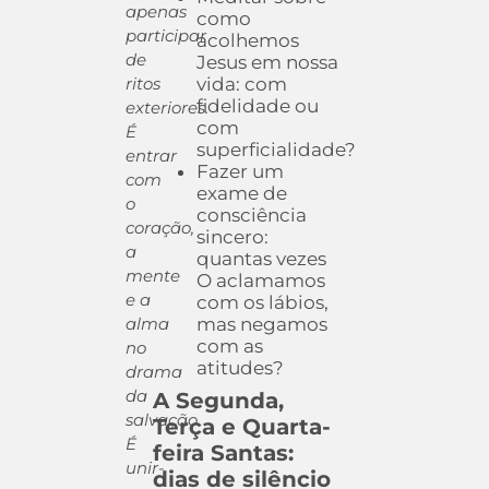
apenas
como
participar
acolhemos
de
Jesus em nossa
ritos
vida: com
fidelidade ou
exteriores.
com
É
superficialidade?
entrar
Fazer um
com
exame de
o
consciência
coração,
sincero:
a
quantas vezes
mente
O aclamamos
e a
com os lábios,
alma
mas negamos
com as
no
atitudes?
drama
da
A Segunda,
salvação.
Terça e Quarta-
É
feira Santas:
unir-
dias de silêncio