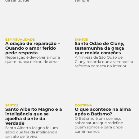
da santidade
sempre
ESPIRITUALIDADE
SANTOS
A oração de reparação –
Santo Odão de Cluny,
Quando o amor ferido
testemunha da graça
pede resposta
que molda corações
Reparação é devolver amor a
A firmeza de São Odão de
quem nunca deixou de amar
Cluny recorda que a verdadeira
reforma começa no interior
SANTOS
DOUTRINA
Santo Alberto Magno e a
O que acontece na alma
inteligência que se
após o Batismo?
ajoelha diante da
O Batismo é um começo
Verdade
sobrenatural que redefine
quem somos e para onde
Santo Alberto Magno foi um
caminhamos
sábio que fez da inteligência
um ato de fé viva