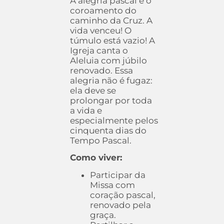
A alegria pascal é o
coroamento do
caminho da Cruz. A
vida venceu! O
túmulo está vazio! A
Igreja canta o
Aleluia com júbilo
renovado. Essa
alegria não é fugaz:
ela deve se
prolongar por toda
a vida e
especialmente pelos
cinquenta dias do
Tempo Pascal.
Como viver:
Participar da
Missa com
coração pascal,
renovado pela
graça.