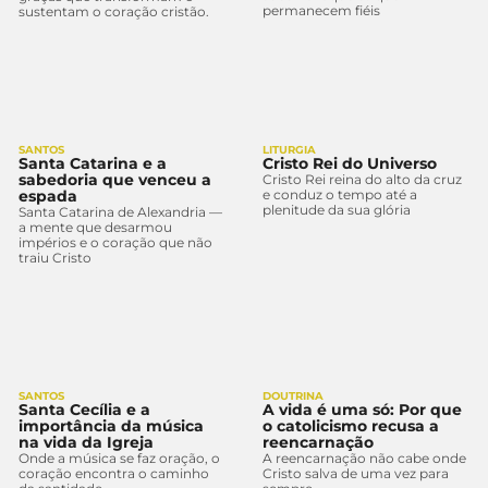
permanecem fiéis
sustentam o coração cristão.
SANTOS
LITURGIA
Santa Catarina e a
Cristo Rei do Universo
sabedoria que venceu a
Cristo Rei reina do alto da cruz
espada
e conduz o tempo até a
plenitude da sua glória
Santa Catarina de Alexandria —
a mente que desarmou
impérios e o coração que não
traiu Cristo
SANTOS
DOUTRINA
Santa Cecília e a
A vida é uma só: Por que
importância da música
o catolicismo recusa a
na vida da Igreja
reencarnação
Onde a música se faz oração, o
A reencarnação não cabe onde
coração encontra o caminho
Cristo salva de uma vez para