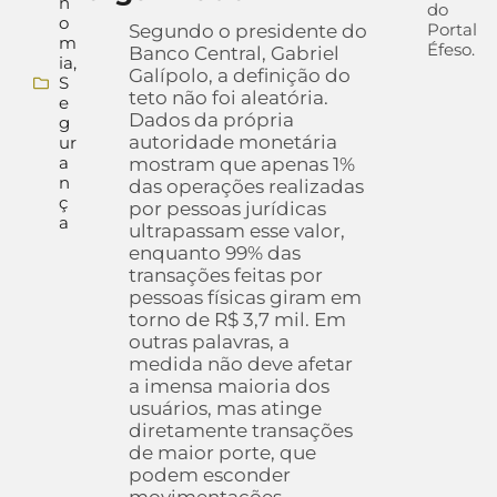
n
do
o
Portal
Segundo o presidente do
m
Éfeso.
Banco Central, Gabriel
ia
,
Galípolo, a definição do
S
teto não foi aleatória.
e
Dados da própria
g
autoridade monetária
ur
a
mostram que apenas 1%
n
das operações realizadas
ç
por pessoas jurídicas
a
ultrapassam esse valor,
enquanto 99% das
transações feitas por
pessoas físicas giram em
torno de R$ 3,7 mil. Em
outras palavras, a
medida não deve afetar
a imensa maioria dos
usuários, mas atinge
diretamente transações
de maior porte, que
podem esconder