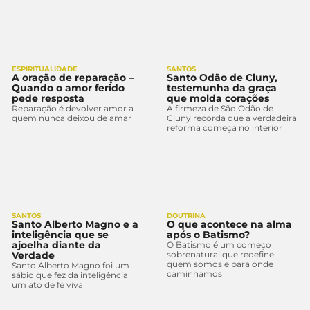
ESPIRITUALIDADE
SANTOS
A oração de reparação –
Santo Odão de Cluny,
Quando o amor ferido
testemunha da graça
pede resposta
que molda corações
Reparação é devolver amor a
A firmeza de São Odão de
quem nunca deixou de amar
Cluny recorda que a verdadeira
reforma começa no interior
SANTOS
DOUTRINA
Santo Alberto Magno e a
O que acontece na alma
inteligência que se
após o Batismo?
ajoelha diante da
O Batismo é um começo
Verdade
sobrenatural que redefine
quem somos e para onde
Santo Alberto Magno foi um
caminhamos
sábio que fez da inteligência
um ato de fé viva