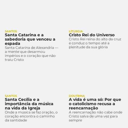
SANTOS
LITURGIA
Santa Catarina e a
Cristo Rei do Universo
sabedoria que venceu a
Cristo Rei reina do alto da cruz
espada
e conduz o tempo até a
plenitude da sua glória
Santa Catarina de Alexandria —
a mente que desarmou
impérios e o coração que não
traiu Cristo
SANTOS
DOUTRINA
Santa Cecília e a
A vida é uma só: Por que
importância da música
o catolicismo recusa a
na vida da Igreja
reencarnação
Onde a música se faz oração, o
A reencarnação não cabe onde
coração encontra o caminho
Cristo salva de uma vez para
da santidade
sempre