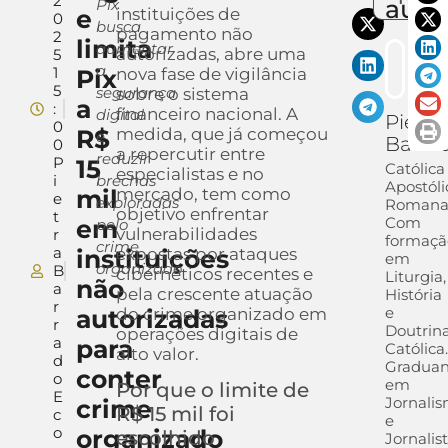
2
auto
Pix
e
instituições de
0
busca
pagamento não
2
limita
aumentar
autorizadas, abre uma
5
a
1
Pix
nova fase de vigilância
5
segurança
sobre o sistema
a
:
financeiro nacional. A
digital
Pietra
0
R$
medida, que já começou
e
Barra
0
a repercutir entre
reduzir
P
15
Católica
especialistas e no
i
brechas
Apostóli
mil
mercado, tem como
e
exploradas
Romana
objetivo enfrentar
t
Com
em
pelo
vulnerabilidades
r
formaçã
crime
a
instituições
expostas por ataques
em
organizado
B
cibernéticos recentes e
Liturgia,
não
a
pela crescente atuação
História
r
e
autorizadas
do crime organizado em
r
Doutrin
operações digitais de
a
para
Católica.
alto valor.
d
Gradua
conter
o
em
Por que o limite de
E
Jornali
crime
R$ 15 mil foi
c
e
o
organizado
escolhido
Jornalis