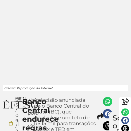
Crédito: Reprodução da Internet
0
Banco
A decisão anunciada
Novo
5
pelo Banco Central do
limite
Central
/
Brasil (BC), que
para
Compar
0
Sobr
endurece
estabelece um teto de
Env
operações
9
R$ 15 mil para transações
um
o
/
via
regras
via Pix e TED em
notíc