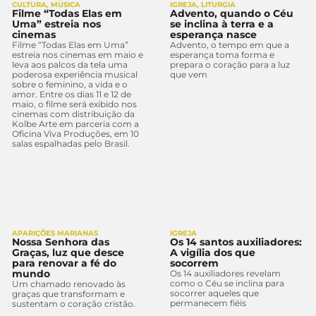
CULTURA
,
MÚSICA
IGREJA
,
LITURGIA
Filme “Todas Elas em
Advento, quando o Céu
Uma” estreia nos
se inclina à terra e a
cinemas
esperança nasce
Filme “Todas Elas em Uma”
Advento, o tempo em que a
estreia nos cinemas em maio e
esperança toma forma e
leva aos palcos da tela uma
prepara o coração para a luz
poderosa experiência musical
que vem
sobre o feminino, a vida e o
amor. Entre os dias 11 e 12 de
maio, o filme será exibido nos
cinemas com distribuição da
Kolbe Arte em parceria com a
Oficina Viva Produções, em 10
salas espalhadas pelo Brasil.
APARIÇÕES MARIANAS
IGREJA
Nossa Senhora das
Os 14 santos auxiliadores:
Graças, luz que desce
A vigília dos que
para renovar a fé do
socorrem
mundo
Os 14 auxiliadores revelam
como o Céu se inclina para
Um chamado renovado às
socorrer aqueles que
graças que transformam e
permanecem fiéis
sustentam o coração cristão.