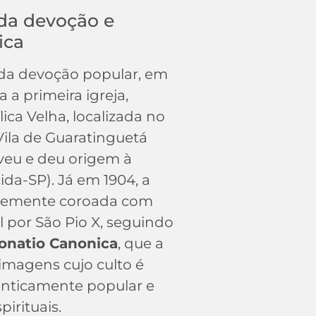
da devoção e
ica
a devoção popular, em
a a primeira igreja,
ca Velha, localizada no
Vila de Guaratinguetá
veu e deu origem à
da-SP). Já em 1904, a
nemente coroada com
l por São Pio X, seguindo
onatio Canonica
, que a
 imagens cujo culto é
enticamente popular e
pirituais.