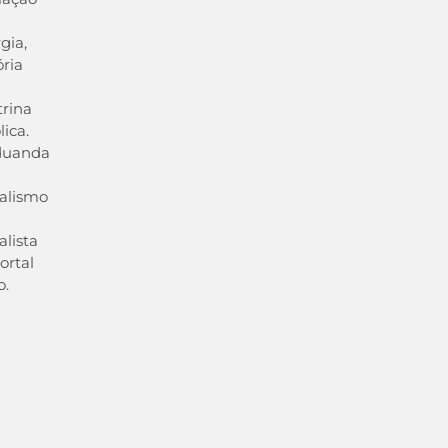
gia,
ória
rina
lica.
duanda
alismo
alista
ortal
o.