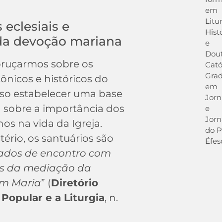
em
Litur
eclesiais e
Hist
 da devoção mariana
e
Dout
bruçarmos sobre os
Cató
Gra
ônicos e históricos do
em
ciso estabelecer uma base
Jorn
a sobre a importância dos
e
Jorn
os na vida da Igreja.
do P
ério, os santuários são
Éfes
giados de encontro com
és da mediação da
em Maria
” (
Diretório
Popular e a Liturgia
, n.