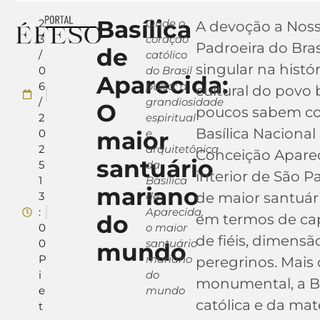
Basílica
2
Onde o
A devoção a Noss
3
coração
Padroeira do Bras
de
/
católico
singular na históri
0
do Brasil
Aparecida:
6
pulsa: a
cultural do povo 
/
grandiosidade
O
poucos sabem co
2
espiritual
Basílica Naciona
0
maior
e
2
arquitetônica
Conceição Aparec
santuário
5
da
interior de São Pa
1
Basílica
mariano
3
de
de maior santuá
:
Aparecida,
do
em termos de ca
0
o maior
de fiéis, dimensão
0
santuário
mundo
P
mariano
peregrinos. Mais
i
do
monumental, a Ba
e
mundo
católica e da mat
t