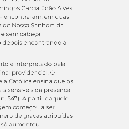
ingos Garcia, João Alves
 – encontraram, em duas
m de Nossa Senhora da
a e sem cabeça
go depois encontrando a
.
to é interpretado pela
nal providencial. O
ja Católica ensina que os
ais sensíveis da presença
, n. 547). A partir daquele
gem começou a ser
mero de graças atribuídas
o só aumentou.