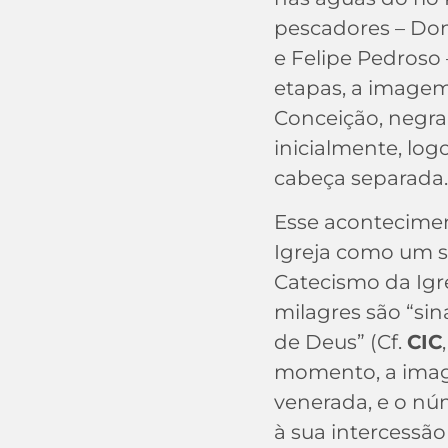
pescadores – Dom
e Felipe Pedroso
etapas, a image
Conceição, negr
inicialmente, lo
cabeça separada
Esse acontecimen
Igreja como um si
Catecismo da Igre
milagres são “sin
de Deus” (Cf.
CIC
momento, a ima
venerada, e o nú
à sua intercessã