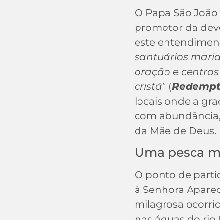
O Papa São João 
promotor da dev
este entendiment
santuários maria
oração e centros
cristã
” (
Redempt
locais onde a gr
com abundância, 
da Mãe de Deus.
Uma pesca mi
O ponto de parti
à Senhora Aparec
milagrosa ocorri
nas águas do rio 