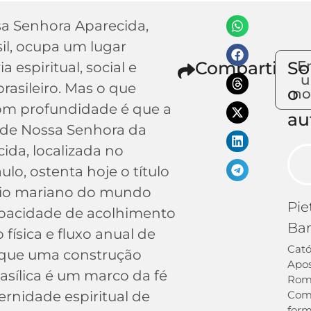
a Senhora Aparecida,
il, ocupa um lugar
Compartilhe
So
E
a espiritual, social e
brasileiro. Mas o que
o
no
m profundidade é que a
au
l de Nossa Senhora da
ida, localizada no
ulo, ostenta hoje o título
rio mariano do mundo
Pie
pacidade de acolhimento
Ba
 física e fluxo anual de
Cató
 que uma construção
Apos
sílica é um marco da fé
Rom
ernidade espiritual de
Co
for