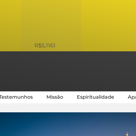
USD
R$5,1161
Testemunhos
Missão
Espiritualidade
Apa