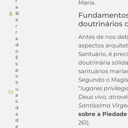
r
Maria.
a
B
Fundamentos 
a
doutrinários
r
r
Antes de nos de
a
d
aspectos arquitet
o
Santuário, é pre
E
doutrinária sólid
s
p
santuários marian
ir
Segundo o Magist
it
“
lugares privile
u
a
Deus vivo, atrav
li
Santíssima Virg
d
sobre a Piedade 
a
d
261).
e