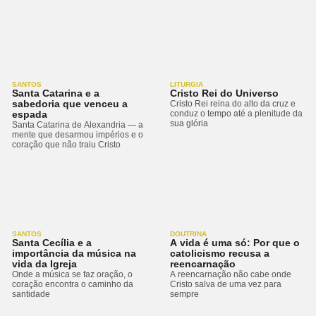
SANTOS
LITURGIA
Santa Catarina e a
Cristo Rei do Universo
sabedoria que venceu a
Cristo Rei reina do alto da cruz e
espada
conduz o tempo até a plenitude da
sua glória
Santa Catarina de Alexandria — a
mente que desarmou impérios e o
coração que não traiu Cristo
SANTOS
DOUTRINA
Santa Cecília e a
A vida é uma só: Por que o
importância da música na
catolicismo recusa a
vida da Igreja
reencarnação
Onde a música se faz oração, o
A reencarnação não cabe onde
coração encontra o caminho da
Cristo salva de uma vez para
santidade
sempre