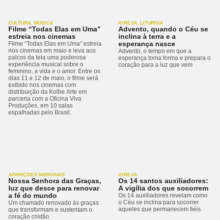
CULTURA
,
MÚSICA
IGREJA
,
LITURGIA
Filme “Todas Elas em Uma”
Advento, quando o Céu se
estreia nos cinemas
inclina à terra e a
esperança nasce
Filme “Todas Elas em Uma” estreia
nos cinemas em maio e leva aos
Advento, o tempo em que a
palcos da tela uma poderosa
esperança toma forma e prepara o
experiência musical sobre o
coração para a luz que vem
feminino, a vida e o amor. Entre os
dias 11 e 12 de maio, o filme será
exibido nos cinemas com
distribuição da Kolbe Arte em
parceria com a Oficina Viva
Produções, em 10 salas
espalhadas pelo Brasil.
APARIÇÕES MARIANAS
IGREJA
Nossa Senhora das Graças,
Os 14 santos auxiliadores:
luz que desce para renovar
A vigília dos que socorrem
a fé do mundo
Os 14 auxiliadores revelam como
o Céu se inclina para socorrer
Um chamado renovado às graças
aqueles que permanecem fiéis
que transformam e sustentam o
coração cristão.