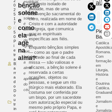
2
autor
espiritual,
um gesto isolado de
bênção
0
a
piedade, mas de uma
2
solene
bênção
intervenção sacramental do
5
solene
1
clero, realizada em nome de
e
7
é
Cristo e com a autoridade
como
:
da Igreja, que comunica
um
Pietra
5
graças espirituais
ela
tesouro
Barrad
0
específicas aos fiéis.
da
P
age
Católica
i
Igreja
Enquanto bênçãos simples
Apostólic
na
e
que
Romana.
— como as que o padre
tr
alma?
Com
fortalece
concede ao final de cada
a
formação
a
missa — são valiosas e
B
em
eficazes, a bênção solene é
alma
a
Liturgia,
reservada a certas
rr
e
História
a
ocasiões, objetos ou
aproxima
e
d
pessoas, e segue um rito
Doutrina
do
o
litúrgico mais elaborado. Ela
Católica.
céu
D
costuma ser conferida por
Graduan
o
em
um bispo, por um sacerdote
u
Jornalis
com autorização especial ou
tr
e
mesmo pelo próprio Papa, e
in
Jornalista