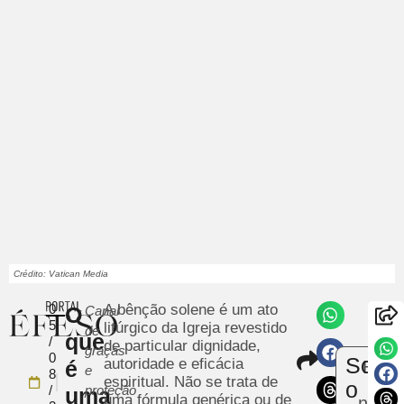
Crédito: Vatican Media
0
A bênção solene é um ato
O
Canal
5
litúrgico da Igreja revestido
de
que
/
de particular dignidade,
graças
Compart
0
Sobr
autoridade e eficácia
é
Envi
e
8
espiritual. Não se trata de
uma
o
/
proteção
uma
uma fórmula genérica ou de
notíci