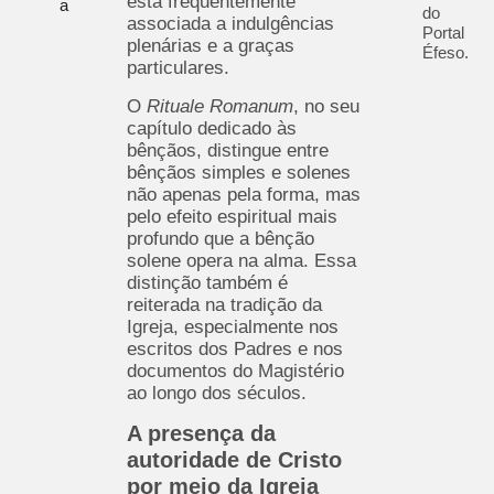
está frequentemente
a
do
associada a indulgências
Portal
plenárias e a graças
Éfeso.
particulares.
O
Rituale Romanum
, no seu
capítulo dedicado às
bênçãos, distingue entre
bênçãos simples e solenes
não apenas pela forma, mas
pelo efeito espiritual mais
profundo que a bênção
solene opera na alma. Essa
distinção também é
reiterada na tradição da
Igreja, especialmente nos
escritos dos Padres e nos
documentos do Magistério
ao longo dos séculos.
A presença da
autoridade de Cristo
por meio da Igreja