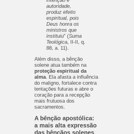
intenção e
autoridade,
produz efeito
espiritual, pois
Deus honra os
ministros que
instituiu
” (
Suma
Teológica
, II-II, q.
88, a. 11).
Além disso, a bênção
solene atua também na
proteção espiritual da
alma
. Ela afasta a influência
do maligno, fortalece contra
tentações futuras e abre o
coração para a recepção
mais frutuosa dos
sacramentos.
A bênção apostólica:
a mais alta expressão
das bênçãos solenes