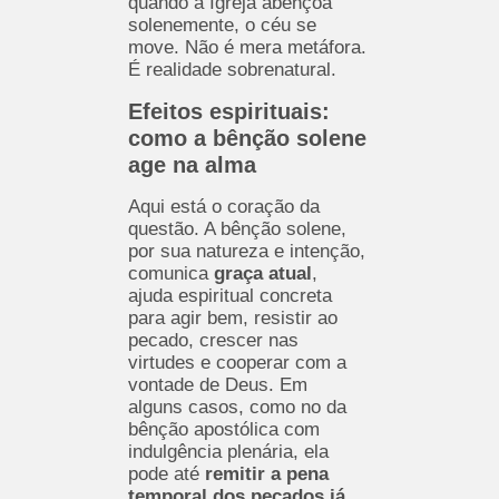
quando a Igreja abençoa
solenemente, o céu se
move. Não é mera metáfora.
É realidade sobrenatural.
Efeitos espirituais:
como a bênção solene
age na alma
Aqui está o coração da
questão. A bênção solene,
por sua natureza e intenção,
comunica
graça atual
,
ajuda espiritual concreta
para agir bem, resistir ao
pecado, crescer nas
virtudes e cooperar com a
vontade de Deus. Em
alguns casos, como no da
bênção apostólica com
indulgência plenária, ela
pode até
remitir a pena
temporal dos pecados já