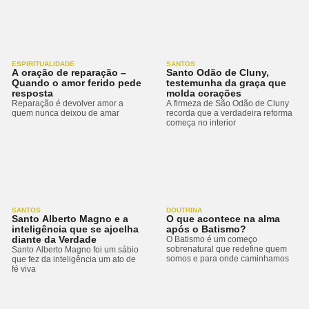
ESPIRITUALIDADE
SANTOS
A oração de reparação –
Santo Odão de Cluny,
Quando o amor ferido pede
testemunha da graça que
resposta
molda corações
Reparação é devolver amor a
A firmeza de São Odão de Cluny
quem nunca deixou de amar
recorda que a verdadeira reforma
começa no interior
SANTOS
DOUTRINA
Santo Alberto Magno e a
O que acontece na alma
inteligência que se ajoelha
após o Batismo?
diante da Verdade
O Batismo é um começo
sobrenatural que redefine quem
Santo Alberto Magno foi um sábio
somos e para onde caminhamos
que fez da inteligência um ato de
fé viva