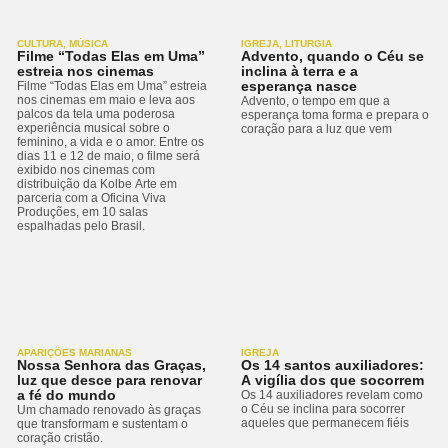
CULTURA
,
MÚSICA
IGREJA
,
LITURGIA
Filme “Todas Elas em Uma”
Advento, quando o Céu se
estreia nos cinemas
inclina à terra e a
esperança nasce
Filme “Todas Elas em Uma” estreia
nos cinemas em maio e leva aos
Advento, o tempo em que a
palcos da tela uma poderosa
esperança toma forma e prepara o
experiência musical sobre o
coração para a luz que vem
feminino, a vida e o amor. Entre os
dias 11 e 12 de maio, o filme será
exibido nos cinemas com
distribuição da Kolbe Arte em
parceria com a Oficina Viva
Produções, em 10 salas
espalhadas pelo Brasil.
APARIÇÕES MARIANAS
IGREJA
Nossa Senhora das Graças,
Os 14 santos auxiliadores:
luz que desce para renovar
A vigília dos que socorrem
a fé do mundo
Os 14 auxiliadores revelam como
o Céu se inclina para socorrer
Um chamado renovado às graças
aqueles que permanecem fiéis
que transformam e sustentam o
coração cristão.