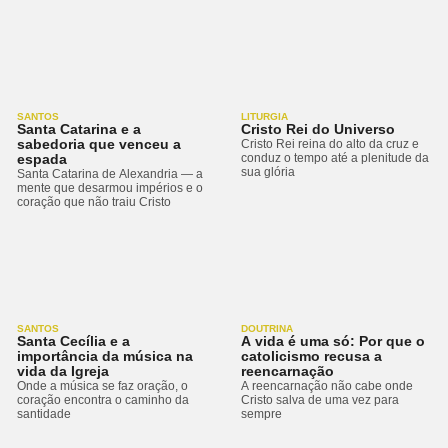
SANTOS
LITURGIA
Santa Catarina e a
Cristo Rei do Universo
sabedoria que venceu a
Cristo Rei reina do alto da cruz e
espada
conduz o tempo até a plenitude da
sua glória
Santa Catarina de Alexandria — a
mente que desarmou impérios e o
coração que não traiu Cristo
SANTOS
DOUTRINA
Santa Cecília e a
A vida é uma só: Por que o
importância da música na
catolicismo recusa a
vida da Igreja
reencarnação
Onde a música se faz oração, o
A reencarnação não cabe onde
coração encontra o caminho da
Cristo salva de uma vez para
santidade
sempre