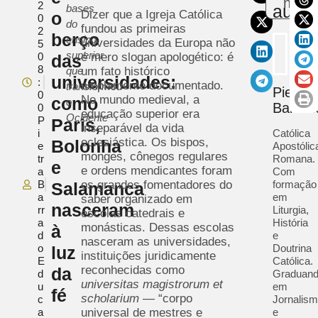
notíc
2
autor
bases
Dizer que a Igreja Católica
o
0
do
fundou as primeiras
2
berço
ensino
universidades da Europa não
5
superior
0
é mero slogan apologético: é
das
8
que
um fato histórico
universidades:
:
amplamente documentado.
transformou
Pietra
0
No mundo medieval, a
como
o
Barrad
0
educação superior era
Ocidente
P
Paris,
inseparável da vida
i
Católica
eclesiástica. Os bispos,
Bolonha
e
Apostólic
monges, cônegos regulares
tr
Romana.
e
e ordens mendicantes foram
a
Com
B
os grandes fomentadores do
formação
Salamanca
a
em
saber organizado em
nasceram
rr
Liturgia,
escolas catedrais e
a
História
monásticas. Dessas escolas
à
d
e
nasceram as universidades,
o
Doutrina
luz
instituições juridicamente
E
Católica.
reconhecidas como
da
d
Graduan
universitas magistrorum et
u
em
fé
scholarium
— “corpo
c
Jornalis
a
universal de mestres e
e