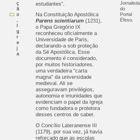
ç
Jornalista
estudantes”.
ã
do
o
Portal
Na Constituição Apostólica
,
Éfeso.
Parens scientiarum
(1231),
I
o Papa Gregório IX
g
reconheceu oficialmente a
r
Universidade de Paris,
e
declarando-a sob proteção
j
da Sé Apostólica. Esse
a
documento é considerado,
por muitos historiadores,
uma verdadeira “carta
magna” da universidade
medieval. Ali se
asseguravam privilégios,
autonomia e imunidades que
evidenciam o papel da Igreja
como fundadora e protetora
desses centros de saber.
O Concílio Lateranense III
(1179), por sua vez, já havia
reforçado que as escolas