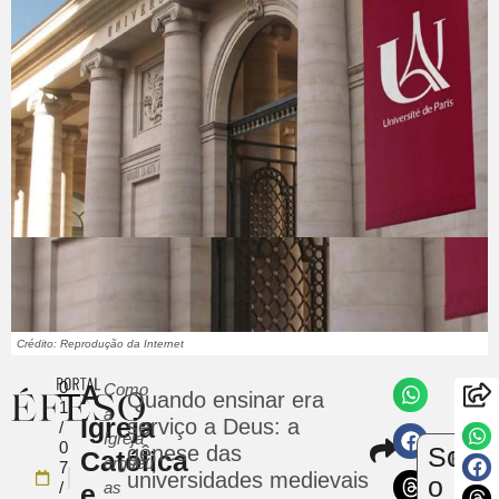
Crédito: Reprodução da Internet
0
A
Como
Quando ensinar era
1
a
Igreja
serviço a Deus: a
/
Igreja
Compart
0
gênese das
Sobr
Católica
Envi
ergueu
7
universidades medievais
uma
o
/
as
e