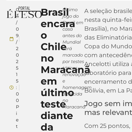
Brasil
0
Último
A seleção brasil
4
jogo do
nesta quinta-fei
encara
/
Brasil em
Brasília), no Ma
0
casa
o
9
antes do
das Eliminatóri
/
Mundial
Chile
Copa do Mundo d
2
será
com antecedênci
0
no
marcado
2
por testes
Ancelotti utiliz
Maracanã
5
táticos,
laboratório para
1
renovação
em
5
e
encerramento d
:
homenagem
último
Bolívia, em La P
0
à torcida
0
no
teste
Jogo sem im
P
Maracanã
mas relevant
diante
i
e
da
Com 25 pontos, o
t