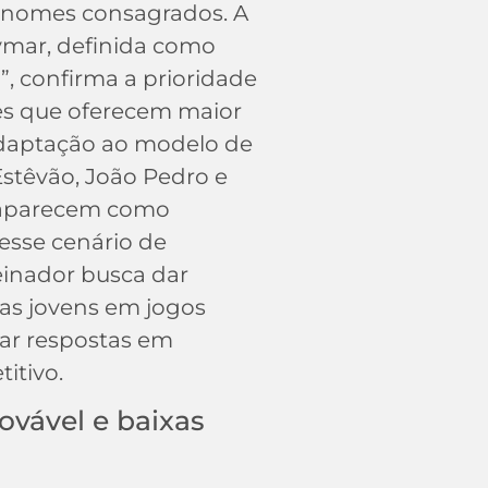
nomes consagrados. A
ymar, definida como
”, confirma a prioridade
es que oferecem maior
adaptação ao modelo de
Estêvão, João Pedro e
 aparecem como
esse cenário de
einador busca dar
as jovens em jogos
star respostas em
itivo.
ovável e baixas