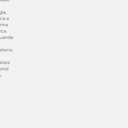
gia,
ria e
rina
ica.
uanda
alismo
lista
rtal
.