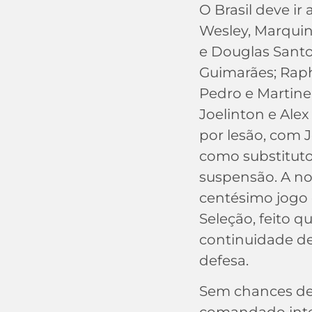
O Brasil deve ir
Wesley, Marquin
e Douglas Santo
Guimarães; Raph
Pedro e Martinell
Joelinton e Ale
por lesão, com
como substituto
suspensão. A n
centésimo jogo
Seleção, feito q
continuidade de
defesa.
Sem chances de c