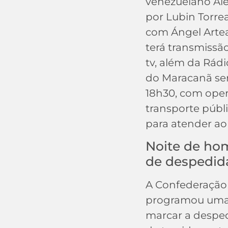
venezuelano Alex
por Lubin Torrea
com Ángel Artea
terá transmissão
tv, além da Rádi
do Maracanã ser
18h30, com oper
transporte públ
para atender ao
Noite de ho
de despedid
A Confederação 
programou uma 
marcar a desped