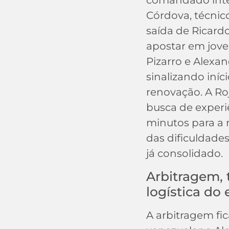
comandado inte
Córdova, técnic
saída de Ricard
apostar em jov
Pizarro e Alexa
sinalizando iní
renovação. A Ro
busca de experi
minutos para a 
das dificuldade
já consolidado.
Arbitragem, 
logística do
A arbitragem fic