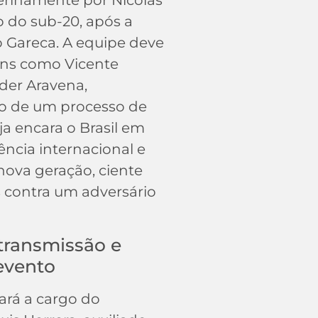
rinamente por Nicolás
o do sub-20, após a
o Gareca. A equipe deve
ens como Vicente
nder Aravena,
cio de um processo de
ja encara o Brasil em
ência internacional e
nova geração, ciente
s contra um adversário
transmissão e
 evento
ará a cargo do