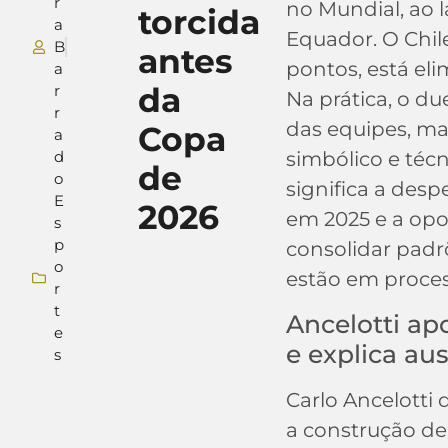
r
no Mundial, ao 
torcida
a
Equador. O Chil
B
antes
pontos, está el
a
da
r
Na prática, o du
r
das equipes, ma
Copa
a
d
simbólico e técn
de
o
significa a desp
E
2026
em 2025 e a op
s
p
consolidar padr
o
estão em proce
r
t
Ancelotti a
e
e explica au
s
Carlo Ancelotti 
a construção d