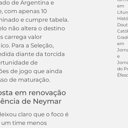
lado de Argentina e
em
e, com apenas 10
Litur
Histó
iminado e cumpre tabela.
Dout
elo não altera o destino
Catól
s carrega valor
Grad
em
ico. Para a Seleção,
Jorn
edida diante da torcida
e
ortunidade de
Jorna
do Po
ões de jogo que ainda
Éfeso
sso de maturação.
posta em renovação
sência de Neymar
deixou claro que o foco é
e um time menos