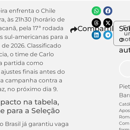
eira enfrenta o Chile
ra, às 21h30 (horário de
Compartilhe
So
En
racanã, pela 17ª rodada
u
as sul-americanas para a
o
not
e 2026. Classificado
au
a, o time de Carlo
a a partida como
 ajustes finais antes do
a campanha contra a
Pie
az, no próximo dia 9.
Bar
pacto na tabela,
Catól
e para a Seleção
Apos
Rom
Com
 Brasil já garantiu vaga
form