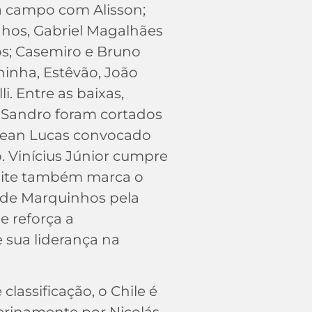
 a campo com Alisson;
hos, Gabriel Magalhães
s; Casemiro e Bruno
inha, Estêvão, João
i. Entre as baixas,
x Sandro foram cortados
 Jean Lucas convocado
. Vinícius Júnior cumpre
oite também marca o
 de Marquinhos pela
ue reforça a
 sua liderança na
lassificação, o Chile é