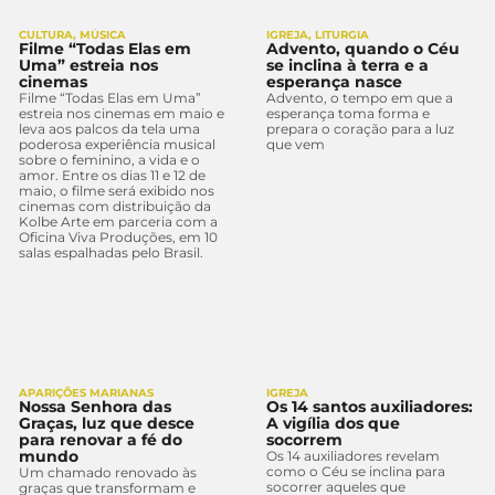
CULTURA
,
MÚSICA
IGREJA
,
LITURGIA
Filme “Todas Elas em
Advento, quando o Céu
Uma” estreia nos
se inclina à terra e a
cinemas
esperança nasce
Filme “Todas Elas em Uma”
Advento, o tempo em que a
estreia nos cinemas em maio e
esperança toma forma e
leva aos palcos da tela uma
prepara o coração para a luz
poderosa experiência musical
que vem
sobre o feminino, a vida e o
amor. Entre os dias 11 e 12 de
maio, o filme será exibido nos
cinemas com distribuição da
Kolbe Arte em parceria com a
Oficina Viva Produções, em 10
salas espalhadas pelo Brasil.
APARIÇÕES MARIANAS
IGREJA
Nossa Senhora das
Os 14 santos auxiliadores:
Graças, luz que desce
A vigília dos que
para renovar a fé do
socorrem
mundo
Os 14 auxiliadores revelam
como o Céu se inclina para
Um chamado renovado às
socorrer aqueles que
graças que transformam e