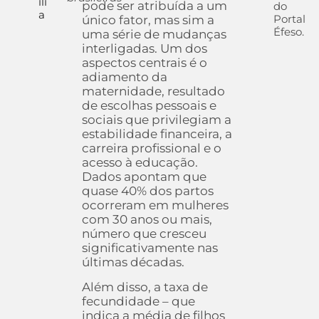
íli
pode ser atribuída a um
do
a
Portal
único fator, mas sim a
Éfeso.
uma série de mudanças
interligadas. Um dos
aspectos centrais é o
adiamento da
maternidade, resultado
de escolhas pessoais e
sociais que privilegiam a
estabilidade financeira, a
carreira profissional e o
acesso à educação.
Dados apontam que
quase 40% dos partos
ocorreram em mulheres
com 30 anos ou mais,
número que cresceu
significativamente nas
últimas décadas.
Além disso, a taxa de
fecundidade – que
indica a média de filhos