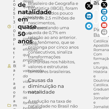
2
auto
dessa
de
Brasileiro de Geografia e
0
queda
Estatística (IBGE), foram
2
natalidade
da
contabilizados pouco
5
natalidade
1
em
mais de 2,5 milhões de
3
é
nascimentos,
quase
:
representando uma
fundamental
Pietra
0
50
queda de 0,7% em
para
Barra
1
relação ao ano anterior.
construir
P
anos
Católica
Este fenômeno, que se
i
políticas
Apostóli
prolonga por cinco anos
e
eficazes
Romana
consecutivos, sinaliza
t
Com
que
transformações
r
formaçã
promovam
a
profundas nos hábitos,
em
a
B
valores e estruturas
Liturgia,
a
valorização
familiares brasileiras.
História
r
da
e
r
Causas da
Doutrin
vida
a
Católica.
diminuição na
e
d
Gradua
natalidade
o
fortaleçam
em
F
as
Jornali
a
A redução na taxa de
e
famílias
m
natalidade no Brasil não
Jornalis
brasileiras