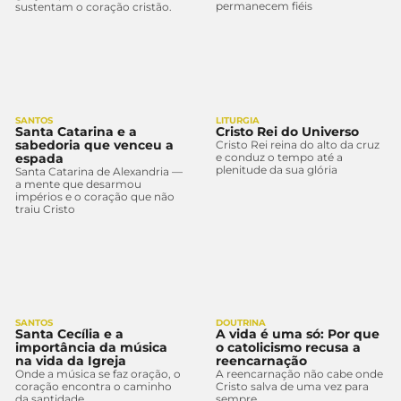
permanecem fiéis
sustentam o coração cristão.
SANTOS
LITURGIA
Santa Catarina e a
Cristo Rei do Universo
sabedoria que venceu a
Cristo Rei reina do alto da cruz
espada
e conduz o tempo até a
plenitude da sua glória
Santa Catarina de Alexandria —
a mente que desarmou
impérios e o coração que não
traiu Cristo
SANTOS
DOUTRINA
Santa Cecília e a
A vida é uma só: Por que
importância da música
o catolicismo recusa a
na vida da Igreja
reencarnação
Onde a música se faz oração, o
A reencarnação não cabe onde
coração encontra o caminho
Cristo salva de uma vez para
da santidade
sempre