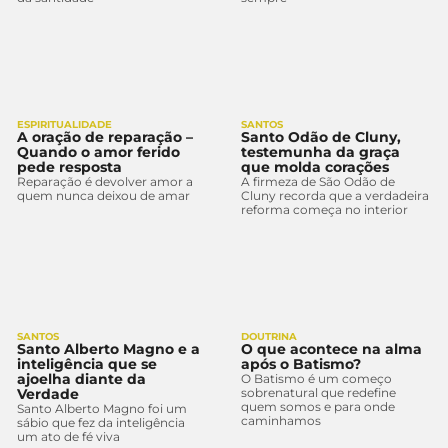
ESPIRITUALIDADE
SANTOS
A oração de reparação –
Santo Odão de Cluny,
Quando o amor ferido
testemunha da graça
pede resposta
que molda corações
Reparação é devolver amor a
A firmeza de São Odão de
quem nunca deixou de amar
Cluny recorda que a verdadeira
reforma começa no interior
SANTOS
DOUTRINA
Santo Alberto Magno e a
O que acontece na alma
inteligência que se
após o Batismo?
ajoelha diante da
O Batismo é um começo
Verdade
sobrenatural que redefine
quem somos e para onde
Santo Alberto Magno foi um
caminhamos
sábio que fez da inteligência
um ato de fé viva