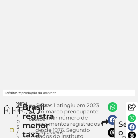
Crédito: Reprodução da Internet
2
Brasil
O Brasil atingiu em 2023
Entender
3
um marco preocupante:
as
registra
/
o menor número de
causas
Compar
0
Sobr
menor
nascimentos registrados
Envi
e
5
desde 1976. Segundo
um
o
/
consequências
taxa
dados do Instituto
notíc