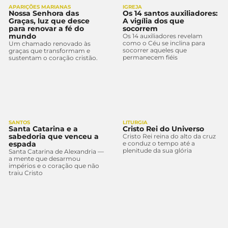
APARIÇÕES MARIANAS
IGREJA
Nossa Senhora das
Os 14 santos auxiliadores:
Graças, luz que desce
A vigília dos que
para renovar a fé do
socorrem
mundo
Os 14 auxiliadores revelam
como o Céu se inclina para
Um chamado renovado às
socorrer aqueles que
graças que transformam e
permanecem fiéis
sustentam o coração cristão.
SANTOS
LITURGIA
Santa Catarina e a
Cristo Rei do Universo
sabedoria que venceu a
Cristo Rei reina do alto da cruz
espada
e conduz o tempo até a
plenitude da sua glória
Santa Catarina de Alexandria —
a mente que desarmou
impérios e o coração que não
traiu Cristo