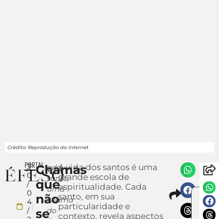
Crédito: Reprodução da Internet
3
Chamas
A vida dos santos é uma
ada
0
grande escola de
santo,
que
/
espiritualidade. Cada
uma
Compa
0
não
santo, em sua
En
chama
4
particularidade e
u
/
do
se
contexto, revela aspectos
not