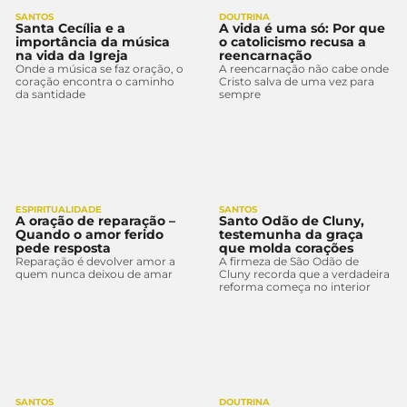
SANTOS
DOUTRINA
Santa Cecília e a
A vida é uma só: Por que
importância da música
o catolicismo recusa a
na vida da Igreja
reencarnação
Onde a música se faz oração, o
A reencarnação não cabe onde
coração encontra o caminho
Cristo salva de uma vez para
da santidade
sempre
ESPIRITUALIDADE
SANTOS
A oração de reparação –
Santo Odão de Cluny,
Quando o amor ferido
testemunha da graça
pede resposta
que molda corações
Reparação é devolver amor a
A firmeza de São Odão de
quem nunca deixou de amar
Cluny recorda que a verdadeira
reforma começa no interior
SANTOS
DOUTRINA