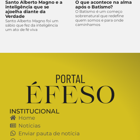
Santo Alberto Magno e a
O que acontece na alma
inteligência que se
após o Batismo?
ajoelha diante da
O Batismo é um começo
Verdade
sobrenatural que redefine
quem somos e para onde
Santo Alberto Magno foi um
caminhamos
sábio que fez da inteligência
um ato de fé viva
INSTITUCIONAL
Home
Notícias
Enviar pauta de notícia