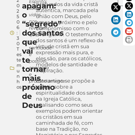
2
Espírito:
apagam:
profundos da vida cristã
0
suas
autêntica, marcada pela
2
o
vidas
união com Deus, pelo
5
nos
0
“segredo”
amor ao próximo e pelo
6
revelam
compromisso com o
dos santos
:
Evangelho. O testemunho
que
3
que
dos santos é um reflexo da
a
0
virtude cristã em sua
santidade
T
vai
expressão mais pura, e
es
é
te
eles são, para os católicos,
te
possível,
modelos de santidade e
m
tornar
concreta
inspiração.
u
e
n
mais
Este artigo se propõe a
profundamente
h
próximo
refletir sobre a
os
humana.
espiritualidade dos santos
de
na Igreja Católica,
Deus
analisando como seus
exemplos podem orientar
os cristãos em sua
caminhada de fé, com
base na Tradição, no