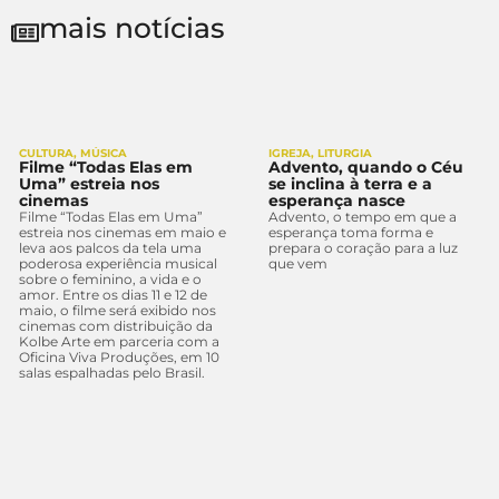
mais notícias
CULTURA
,
MÚSICA
IGREJA
,
LITURGIA
Filme “Todas Elas em
Advento, quando o Céu
Uma” estreia nos
se inclina à terra e a
cinemas
esperança nasce
Filme “Todas Elas em Uma”
Advento, o tempo em que a
estreia nos cinemas em maio e
esperança toma forma e
leva aos palcos da tela uma
prepara o coração para a luz
poderosa experiência musical
que vem
sobre o feminino, a vida e o
amor. Entre os dias 11 e 12 de
maio, o filme será exibido nos
cinemas com distribuição da
Kolbe Arte em parceria com a
Oficina Viva Produções, em 10
salas espalhadas pelo Brasil.