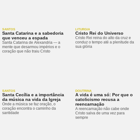
SANTOS
LITURGIA
Santa Catarina e a sabedoria
Cristo Rei do Universo
que venceu a espada
Cristo Rei reina do alto da cruz e
conduz o tempo até a plenitude da
Santa Catarina de Alexandria — a
sua glória
mente que desarmou impérios e o
coração que não traiu Cristo
SANTOS
DOUTRINA
Santa Cecília e a importância
A vida é uma só: Por que o
da música na vida da Igreja
catolicismo recusa a
reencarnação
Onde a música se faz oração, o
coração encontra o caminho da
A reencarnação não cabe onde
santidade
Cristo salva de uma vez para
sempre