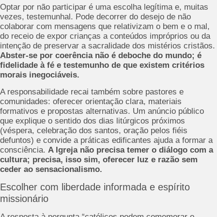
Optar por não participar é uma escolha legítima e, muitas
vezes, testemunhal. Pode decorrer do desejo de não
colaborar com mensagens que relativizam o bem e o mal,
do receio de expor crianças a conteúdos impróprios ou da
intenção de preservar a sacralidade dos mistérios cristãos.
Abster-se por coerência não é deboche do mundo; é
fidelidade à fé e testemunho de que existem critérios
morais inegociáveis.
A responsabilidade recai também sobre pastores e
comunidades: oferecer orientação clara, materiais
formativos e propostas alternativas. Um anúncio público
que explique o sentido dos dias litúrgicos próximos
(véspera, celebração dos santos, oração pelos fiéis
defuntos) e convide a práticas edificantes ajuda a formar a
consciência.
A Igreja não precisa temer o diálogo com a
cultura; precisa, isso sim, oferecer luz e razão sem
ceder ao sensacionalismo.
Escolher com liberdade informada e espírito
missionário
A resposta à pergunta “católicos podem comemorar o