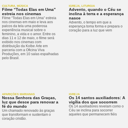
CULTURA
,
MÚSICA
IGREJA
,
LITURGIA
Filme “Todas Elas em Uma”
Advento, quando o Céu se
estreia nos cinemas
inclina à terra e a esperança
nasce
Filme “Todas Elas em Uma” estreia
nos cinemas em maio e leva aos
Advento, o tempo em que a
palcos da tela uma poderosa
esperança toma forma e prepara o
experiência musical sobre o
coração para a luz que vem
feminino, a vida e o amor. Entre os
dias 11 e 12 de maio, o filme será
exibido nos cinemas com
distribuição da Kolbe Arte em
parceria com a Oficina Viva
Produções, em 10 salas espalhadas
pelo Brasil.
APARIÇÕES MARIANAS
IGREJA
Nossa Senhora das Graças,
Os 14 santos auxiliadores: A
luz que desce para renovar a
vigília dos que socorrem
fé do mundo
Os 14 auxiliadores revelam como o
Céu se inclina para socorrer
Um chamado renovado às graças
aqueles que permanecem fiéis
que transformam e sustentam o
coração cristão.