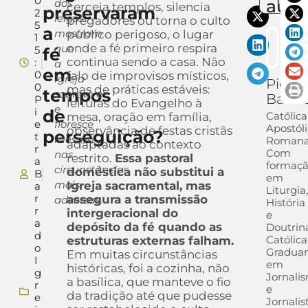
0
auto
dos
cerceia templos, silencia
preservaram
2
leigos
pregadores ou torna o culto
5
a
mostram
público perigoso, o lugar
1
onde a fé primeiro respira
que
5
fé
continua sendo a casa. Não
:
a
em
0
falo de improvisos místicos,
Igreja
Pietra
0
mas de práticas estáveis:
tempos
sobrevive
Barra
P
leituras do Evangelho à
e
i
de
Católica
mesa, oração em família,
e
floresce
Apostól
observância de festas cristãs
perseguição?
t
mesmo
Romana
adaptadas ao contexto
r
Com
nas
restrito.
Essa pastoral
a
formaç
circunstâncias
doméstica não substitui a
B
em
mais
Igreja sacramental, mas
a
Liturgia
r
assegura a transmissão
adversas.
História
r
intergeracional do
e
a
depósito da fé quando as
Doutrin
d
Católica
estruturas externas falham.
o
Gradua
Em muitas circunstâncias
I
em
históricas, foi a cozinha, não
g
Jornali
a basílica, que manteve o fio
r
e
da tradição até que pudesse
e
Jornalis