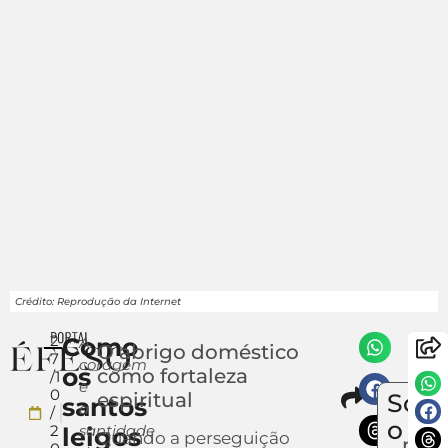
Crédito: Reprodução da Internet
2
Como
A
O abrigo doméstico
7
coragem
os
como fortaleza
/1
e
Compa
0
espiritual
Sobr
santos
Env
a
/
um
o
2
santidade
leigos
Quando a perseguição
notí