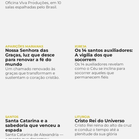
Oficina Viva Produções, em 10
salas espalhadas pelo Brasil.
APARIÇÕES MARIANAS
IGREJA
Nossa Senhora das
Os 14 santos auxiliadores:
Graças, luz que desce
A vigília dos que
para renovar a fé do
socorrem
mundo
Os 14 auxiliadores revelam
como o Céu se inclina para
Um chamado renovado às
socorrer aqueles que
graças que transformam e
permanecem fiéis
sustentam o coração cristão.
SANTOS
LITURGIA
Santa Catarina e a
Cristo Rei do Universo
sabedoria que venceu a
Cristo Rei reina do alto da cruz
espada
e conduz o tempo até a
plenitude da sua glória
Santa Catarina de Alexandria —
a mente que desarmou