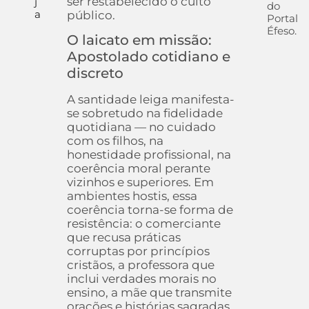
ser restabelecido o culto
j
do
a
público.
Portal
Éfeso.
O laicato em missão:
Apostolado cotidiano e
discreto
A santidade leiga manifesta-
se sobretudo na fidelidade
quotidiana — no cuidado
com os filhos, na
honestidade profissional, na
coerência moral perante
vizinhos e superiores. Em
ambientes hostis, essa
coerência torna-se forma de
resistência: o comerciante
que recusa práticas
corruptas por princípios
cristãos, a professora que
inclui verdades morais no
ensino, a mãe que transmite
orações e histórias sagradas.