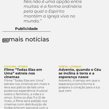
fiéis não é uma opção entre
muitas: é a forma ordinária
pela qual o Espírito
mantém a Igreja viva no
mundo.”
Publicidade
mais notícias
CULTURA
,
MÚSICA
IGREJA
,
LITURGIA
Filme “Todas Elas em
Advento, quando o Céu
Uma” estreia nos
se inclina à terra e a
cinemas
esperança nasce
Filme “Todas Elas em Uma”
Advento, o tempo em que a
estreia nos cinemas em maio e
esperança toma forma e
leva aos palcos da tela uma
prepara o coração para a luz
poderosa experiência musical
que vem
sobre o feminino, a vida e o
amor. Entre os dias 11 e 12 de
maio, o filme será exibido nos
cinemas com distribuição da
Kolbe Arte em parceria com a