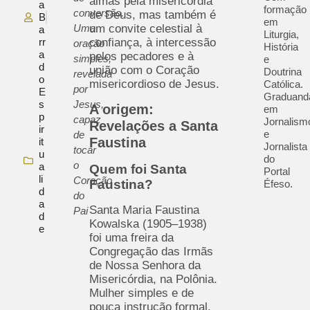
almas pela misericórdia
a
formação
conversão.
de Deus, mas também é
B
em
Uma
um convite celestial à
a
Liturgia,
rr
confiança, à intercessão
oração
História
a
pelos pecadores e à
simples,
e
d
união com o Coração
Doutrina
revelada
o
misericordioso de Jesus.
Católica.
por
E
Graduand
s
Jesus,
A origem:
em
p
capaz
Jornalism
Revelações a Santa
ir
e
de
Faustina
it
Jornalista
tocar
u
do
o
a
Quem foi Santa
Portal
li
Coração
Faustina?
Éfeso.
d
do
a
Santa Maria Faustina
Pai
d
Kowalska (1905–1938)
e
foi uma freira da
Congregação das Irmãs
de Nossa Senhora da
Misericórdia, na Polônia.
Mulher simples e de
pouca instrução formal,