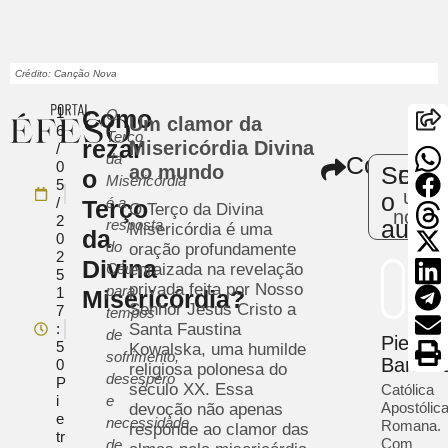
Crédito: Canção Nova
1
Como
O
Um clamor da
6
Terço
rezar
Misericórdia Divina
/
da
Comparti
0
ao mundo
Sobr
o
Envie
Misericórdia
5
uma
o
/
é a
Terço
O Terço da Divina
notíci
2
autor
resposta
Misericórdia é uma
da
0
do
oração profundamente
2
Divina
Céu
enraizada na revelação
5
privada feita por Nosso
para
1
Misericórdia?
Senhor Jesus Cristo a
7
tempos
:
Santa Faustina
de
Pietra
5
Kowalska, uma humilde
sofrimento,
Barrad
0
religiosa polonesa do
desespero
P
século XX. Essa
Católica
i
e
Apostólic
devoção não apenas
e
necessidade
Romana.
responde ao clamor das
tr
Com
de