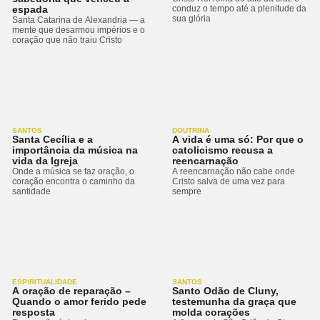
espada
conduz o tempo até a plenitude da
sua glória
Santa Catarina de Alexandria — a
mente que desarmou impérios e o
coração que não traiu Cristo
SANTOS
DOUTRINA
Santa Cecília e a
A vida é uma só: Por que o
importância da música na
catolicismo recusa a
vida da Igreja
reencarnação
Onde a música se faz oração, o
A reencarnação não cabe onde
coração encontra o caminho da
Cristo salva de uma vez para
santidade
sempre
ESPIRITUALIDADE
SANTOS
A oração de reparação –
Santo Odão de Cluny,
Quando o amor ferido pede
testemunha da graça que
resposta
molda corações