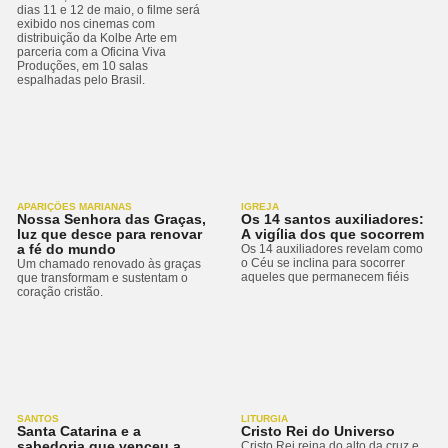
dias 11 e 12 de maio, o filme será
exibido nos cinemas com
distribuição da Kolbe Arte em
parceria com a Oficina Viva
Produções, em 10 salas
espalhadas pelo Brasil.
APARIÇÕES MARIANAS
IGREJA
Nossa Senhora das Graças,
Os 14 santos auxiliadores:
luz que desce para renovar
A vigília dos que socorrem
a fé do mundo
Os 14 auxiliadores revelam como
o Céu se inclina para socorrer
Um chamado renovado às graças
aqueles que permanecem fiéis
que transformam e sustentam o
coração cristão.
SANTOS
LITURGIA
Santa Catarina e a
Cristo Rei do Universo
sabedoria que venceu a
Cristo Rei reina do alto da cruz e