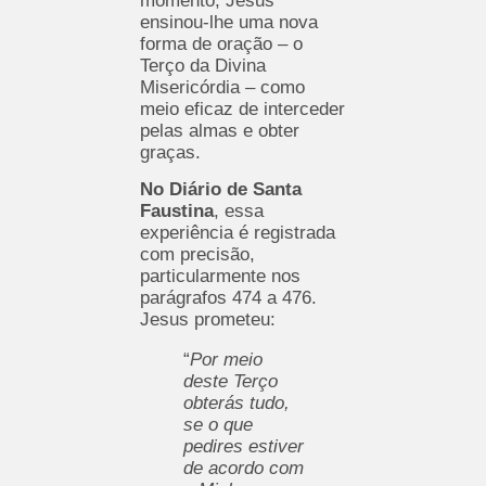
momento, Jesus
ensinou-lhe uma nova
forma de oração – o
Terço da Divina
Misericórdia – como
meio eficaz de interceder
pelas almas e obter
graças.
No Diário de Santa
Faustina
, essa
experiência é registrada
com precisão,
particularmente nos
parágrafos 474 a 476.
Jesus prometeu:
“
Por meio
deste Terço
obterás tudo,
se o que
pedires estiver
de acordo com