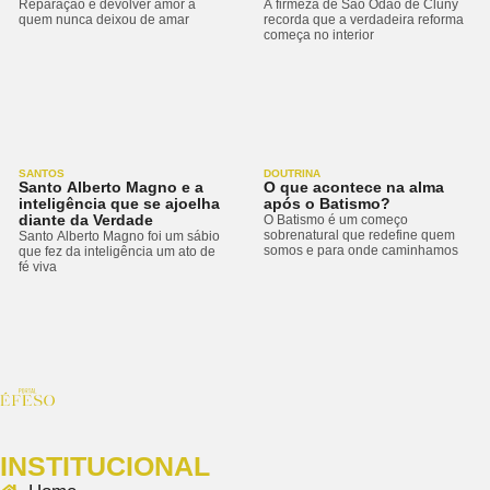
Reparação é devolver amor a
A firmeza de São Odão de Cluny
quem nunca deixou de amar
recorda que a verdadeira reforma
começa no interior
SANTOS
DOUTRINA
Santo Alberto Magno e a
O que acontece na alma
inteligência que se ajoelha
após o Batismo?
diante da Verdade
O Batismo é um começo
sobrenatural que redefine quem
Santo Alberto Magno foi um sábio
somos e para onde caminhamos
que fez da inteligência um ato de
fé viva
INSTITUCIONAL