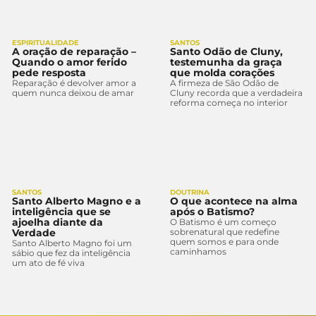
ESPIRITUALIDADE
SANTOS
A oração de reparação –
Santo Odão de Cluny,
Quando o amor ferido
testemunha da graça
pede resposta
que molda corações
Reparação é devolver amor a
A firmeza de São Odão de
quem nunca deixou de amar
Cluny recorda que a verdadeira
reforma começa no interior
SANTOS
DOUTRINA
Santo Alberto Magno e a
O que acontece na alma
inteligência que se
após o Batismo?
ajoelha diante da
O Batismo é um começo
Verdade
sobrenatural que redefine
quem somos e para onde
Santo Alberto Magno foi um
caminhamos
sábio que fez da inteligência
um ato de fé viva