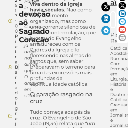
2
auto
Paray-
a
viva dentro da Igreja
5
le-
havia séculos
. Não como
1
devoção
Monial,
um movimento
7
o
:
ao
organizado, mas como
0
Coração
uma corrente silenciosa de
Sagrado
0
amor e contemplação, que
de
Pietra
P
Coração
brotou do Evangelho,
Jesus
Barra
i
amadureceu com os
já
e
Católica
Padres da Igreja e foi
t
ardia
Apostóli
florescendo nas almas de
r
nas
Romana
santos que, sem saber,
a
Com
almas
preparavam o terreno para
B
formaçã
que
a
uma das expressões mais
em
O
r
profundas da
Liturgia,
r
amavam
espiritualidade católica.
História
a
em
e
d
O coração rasgado na
Doutrin
silêncio
o
Católica
cruz
I
Gradua
g
em
Tudo começa aos pés da
r
Jornali
cruz. O Evangelho de São
e
e
João (19,34) relata que
“um
j
Jornalis