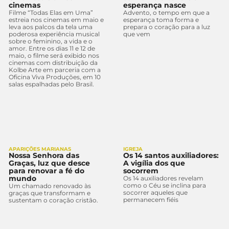
cinemas
esperança nasce
Filme “Todas Elas em Uma”
Advento, o tempo em que a
estreia nos cinemas em maio e
esperança toma forma e
leva aos palcos da tela uma
prepara o coração para a luz
poderosa experiência musical
que vem
sobre o feminino, a vida e o
amor. Entre os dias 11 e 12 de
maio, o filme será exibido nos
cinemas com distribuição da
Kolbe Arte em parceria com a
Oficina Viva Produções, em 10
salas espalhadas pelo Brasil.
APARIÇÕES MARIANAS
IGREJA
Nossa Senhora das
Os 14 santos auxiliadores:
Graças, luz que desce
A vigília dos que
para renovar a fé do
socorrem
mundo
Os 14 auxiliadores revelam
como o Céu se inclina para
Um chamado renovado às
socorrer aqueles que
graças que transformam e
permanecem fiéis
sustentam o coração cristão.