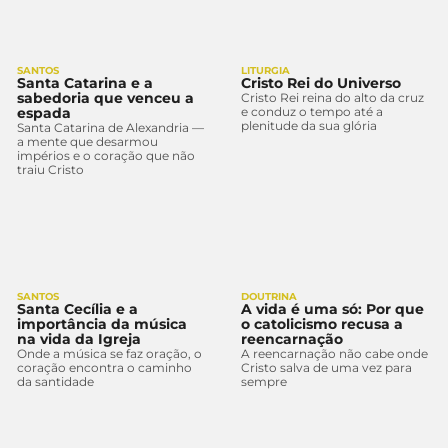
SANTOS
LITURGIA
Santa Catarina e a
Cristo Rei do Universo
sabedoria que venceu a
Cristo Rei reina do alto da cruz
espada
e conduz o tempo até a
plenitude da sua glória
Santa Catarina de Alexandria —
a mente que desarmou
impérios e o coração que não
traiu Cristo
SANTOS
DOUTRINA
Santa Cecília e a
A vida é uma só: Por que
importância da música
o catolicismo recusa a
na vida da Igreja
reencarnação
Onde a música se faz oração, o
A reencarnação não cabe onde
coração encontra o caminho
Cristo salva de uma vez para
da santidade
sempre