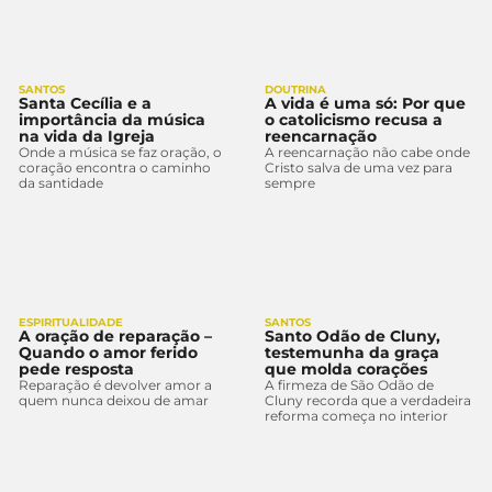
SANTOS
DOUTRINA
Santa Cecília e a
A vida é uma só: Por que
importância da música
o catolicismo recusa a
na vida da Igreja
reencarnação
Onde a música se faz oração, o
A reencarnação não cabe onde
coração encontra o caminho
Cristo salva de uma vez para
da santidade
sempre
ESPIRITUALIDADE
SANTOS
A oração de reparação –
Santo Odão de Cluny,
Quando o amor ferido
testemunha da graça
pede resposta
que molda corações
Reparação é devolver amor a
A firmeza de São Odão de
quem nunca deixou de amar
Cluny recorda que a verdadeira
reforma começa no interior