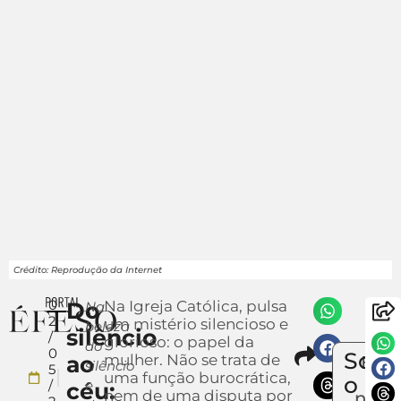
Crédito: Reprodução da Internet
0
Do
Na Igreja Católica, pulsa
Na
2
um mistério silencioso e
beleza
silêncio
/
glorioso: o papel da
do
Compar
0
Sobr
ao
mulher. Não se trata de
Env
silêncio
5
uma função burocrática,
um
o
/
e
céu:
nem de uma disputa por
notíc