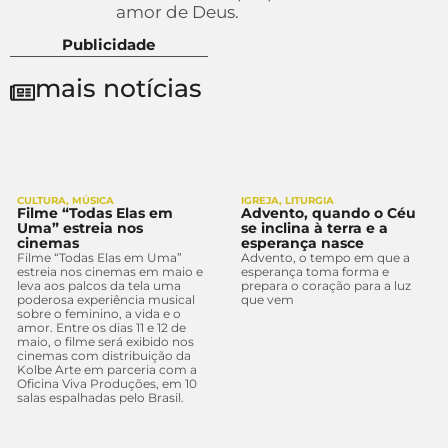
amor de Deus.
Publicidade
mais notícias
CULTURA
,
MÚSICA
IGREJA
,
LITURGIA
Filme “Todas Elas em
Advento, quando o Céu
Uma” estreia nos
se inclina à terra e a
cinemas
esperança nasce
Filme “Todas Elas em Uma”
Advento, o tempo em que a
estreia nos cinemas em maio e
esperança toma forma e
leva aos palcos da tela uma
prepara o coração para a luz
poderosa experiência musical
que vem
sobre o feminino, a vida e o
amor. Entre os dias 11 e 12 de
maio, o filme será exibido nos
cinemas com distribuição da
Kolbe Arte em parceria com a
Oficina Viva Produções, em 10
salas espalhadas pelo Brasil.