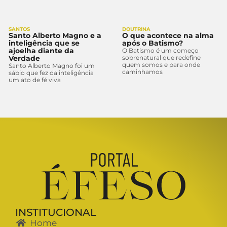
SANTOS
DOUTRINA
Santo Alberto Magno e a
O que acontece na alma
inteligência que se
após o Batismo?
ajoelha diante da
O Batismo é um começo
Verdade
sobrenatural que redefine
quem somos e para onde
Santo Alberto Magno foi um
caminhamos
sábio que fez da inteligência
um ato de fé viva
INSTITUCIONAL
Home