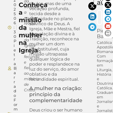
2
auto
da
Conheça
títulos, mas de uma
0
doação,
vocação profunda,
2
a
a
tecida desde a
5
mulher
0
missão
eternidade no plano
6
revela
salvífico de Deus. A
da
:
Igreja, Mãe e Mestra, fiel
o
Pietra
3
mulher
à revelação divina e à
coração
Barra
0
Tradição, reconhece na
da
P
na
Católica
mulher um dom
i
Igreja:
Apostóli
Igreja
insubstituível, cuja
e
materno,
Romana
missão ultrapassa
t
Com
fecundo
qualquer lógica de
r
formaçã
e
a
poder e resplandece na
em
fiel
B
luz do serviço, do amor
Liturgia,
a
ao
oblativo e da
História
r
mistério
e
fecundidade espiritual.
r
Doutrin
de
a
A mulher na criação:
Católica.
Cristo.
d
Gradua
princípio da
o
em
complementaridade
F
Jornali
or
e
m
Deus criou o ser humano
Jornalis