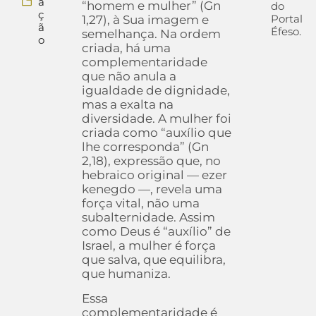
a
“homem e mulher” (Gn
do
ç
Portal
1,27), à Sua imagem e
ã
Éfeso.
semelhança. Na ordem
o
criada, há uma
complementaridade
que não anula a
igualdade de dignidade,
mas a exalta na
diversidade. A mulher foi
criada como “auxílio que
lhe corresponda” (Gn
2,18), expressão que, no
hebraico original — ezer
kenegdo —, revela uma
força vital, não uma
subalternidade. Assim
como Deus é “auxílio” de
Israel, a mulher é força
que salva, que equilibra,
que humaniza.
Essa
complementaridade é