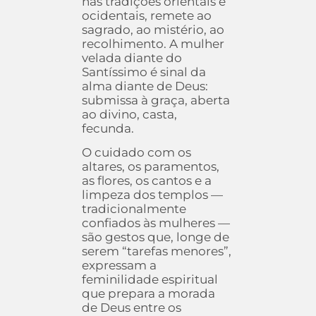
nas tradições orientais e
ocidentais, remete ao
sagrado, ao mistério, ao
recolhimento. A mulher
velada diante do
Santíssimo é sinal da
alma diante de Deus:
submissa à graça, aberta
ao divino, casta,
fecunda.
O cuidado com os
altares, os paramentos,
as flores, os cantos e a
limpeza dos templos —
tradicionalmente
confiados às mulheres —
são gestos que, longe de
serem “tarefas menores”,
expressam a
feminilidade espiritual
que prepara a morada
de Deus entre os