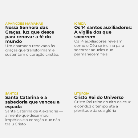
APARIÇÕES MARIANAS
IGREJA
Nossa Senhora das
Os 14 santos auxiliadores:
Graças, luz que desce
A vigília dos que
para renovar a fé do
socorrem
mundo
Os 14 auxiliadores revelam
como o Céu se inclina para
Um chamado renovado às
socorrer aqueles que
graças que transformam e
permanecem fiéis
sustentam o coração cristão.
SANTOS
LITURGIA
Santa Catarina e a
Cristo Rei do Universo
sabedoria que venceu a
Cristo Rei reina do alto da cruz
espada
e conduz o tempo até a
plenitude da sua glória
Santa Catarina de Alexandria —
a mente que desarmou
impérios e o coração que não
traiu Cristo