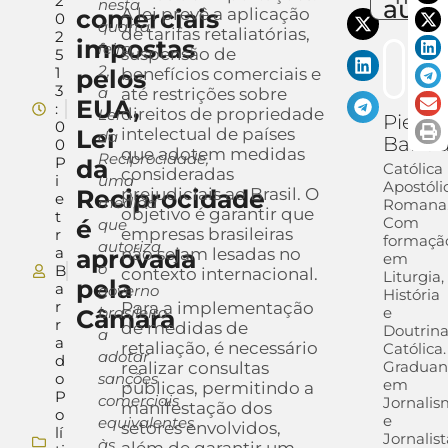
2
auto
nesta
comerciais
A lei prevê a aplicação
0
quarta-
de tarifas retaliatórias,
2
impostas
feira,
suspensão de
5
2,
1
pelos
benefícios comerciais e
3
a
até restrições sobre
EUA,
:
direitos de propriedade
Lei
Pietra
0
Lei
intelectual de países
da
Barra
0
que adotem medidas
Reciprocidade,
P
da
Católica
consideradas
i
uma
Apostóli
Reciprocidade
prejudiciais ao Brasil. O
e
medida
Romana
objetivo é garantir que
t
Com
é
que
empresas brasileiras
r
formaçã
autoriza
a
aprovada
não sejam lesadas no
em
o
B
contexto internacional.
Liturgia,
pela
a
governo
História
r
Para a implementação
brasileiro
e
Câmara
r
de medidas de
Doutrin
a
a
retaliação, é necessário
Católica.
adotar
d
Gradua
realizar consultas
o
sanções
em
públicas, permitindo a
P
comerciais
Jornali
manifestação dos
o
e
equivalentes
setores envolvidos,
lí
Jornalist
às