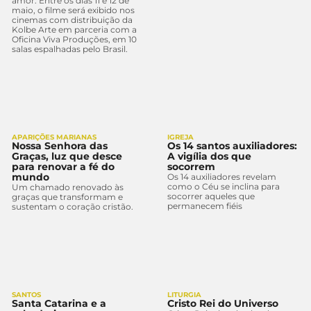
amor. Entre os dias 11 e 12 de
maio, o filme será exibido nos
cinemas com distribuição da
Kolbe Arte em parceria com a
Oficina Viva Produções, em 10
salas espalhadas pelo Brasil.
APARIÇÕES MARIANAS
IGREJA
Nossa Senhora das
Os 14 santos auxiliadores:
Graças, luz que desce
A vigília dos que
para renovar a fé do
socorrem
mundo
Os 14 auxiliadores revelam
como o Céu se inclina para
Um chamado renovado às
socorrer aqueles que
graças que transformam e
permanecem fiéis
sustentam o coração cristão.
SANTOS
LITURGIA
Santa Catarina e a
Cristo Rei do Universo