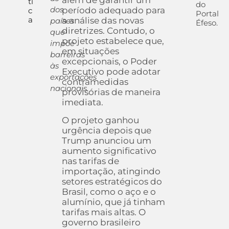
além de garantir um
ti
do
dos
período adequado para
c
Portal
a
a análise das novas
países
Éfeso.
diretrizes. Contudo, o
que
projeto estabelece que,
impõe
em situações
barreiras
excepcionais, o Poder
às
Executivo pode adotar
exportações
contramedidas
nacionais.
provisórias de maneira
imediata.
O projeto ganhou
urgência depois que
Trump anunciou um
aumento significativo
nas tarifas de
importação, atingindo
setores estratégicos do
Brasil, como o aço e o
alumínio, que já tinham
tarifas mais altas. O
governo brasileiro