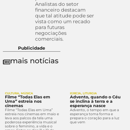
Analistas do setor
financeiro destacam
que tal atitude pode ser
vista como um recado
para futuras
negociações
comerciais.
Publicidade
mais notícias
CULTURA
,
MÚSICA
IGREJA
,
LITURGIA
Filme “Todas Elas em
Advento, quando o Céu
Uma” estreia nos
se inclina à terra e a
cinemas
esperança nasce
Filme “Todas Elas em Uma”
Advento, o tempo em que a
estreia nos cinemas em maio e
esperança toma forma e
leva aos palcos da tela uma
prepara o coração para a luz
poderosa experiência musical
que vem
sobre o feminino, a vida e o