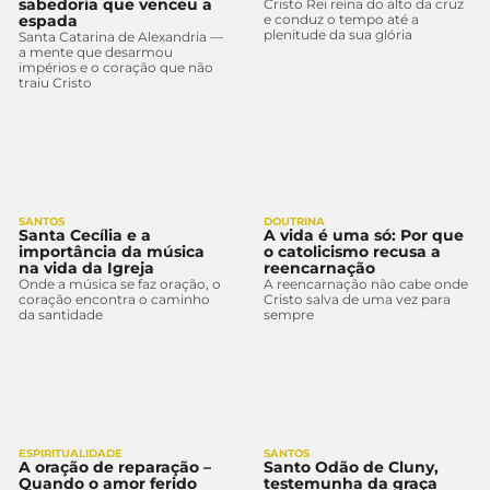
sabedoria que venceu a
Cristo Rei reina do alto da cruz
espada
e conduz o tempo até a
plenitude da sua glória
Santa Catarina de Alexandria —
a mente que desarmou
impérios e o coração que não
traiu Cristo
SANTOS
DOUTRINA
Santa Cecília e a
A vida é uma só: Por que
importância da música
o catolicismo recusa a
na vida da Igreja
reencarnação
Onde a música se faz oração, o
A reencarnação não cabe onde
coração encontra o caminho
Cristo salva de uma vez para
da santidade
sempre
ESPIRITUALIDADE
SANTOS
A oração de reparação –
Santo Odão de Cluny,
Quando o amor ferido
testemunha da graça