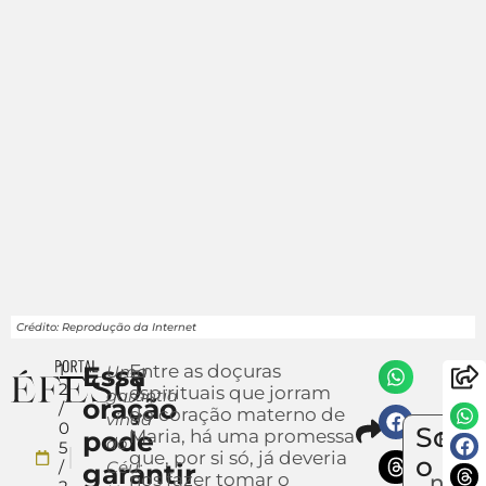
Crédito: Reprodução da Internet
1
Essa
Entre as doçuras
Uma
2
espirituais que jorram
garantia
oração
/
do coração materno de
vinda
Compar
0
Sobr
pode
Maria, há uma promessa
Envi
do
5
que, por si só, já deveria
um
o
/
Céu:
garantir
nos fazer tomar o
notíc