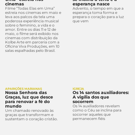
cinemas
esperança nasce
Filme “Todas Elas em Uma”
Advento, o tempo em que a
estreia nos cinemas em maio e
esperança toma forma e
leva aos palcos da tela uma
prepara o coração para a luz
poderosa experiência musical
que vem
sobre o feminino, a vida e o
amor. Entre os dias 11 e 12 de
maio, o filme será exibido nos
cinemas com distribuição da
Kolbe Arte em parceria com a
Oficina Viva Produções, em 10
salas espalhadas pelo Brasil.
APARIÇÕES MARIANAS
IGREJA
Nossa Senhora das
Os 14 santos auxiliadores:
Graças, luz que desce
A vigília dos que
para renovar a fé do
socorrem
mundo
Os 14 auxiliadores revelam
como o Céu se inclina para
Um chamado renovado às
socorrer aqueles que
graças que transformam e
permanecem fiéis
sustentam o coração cristão.