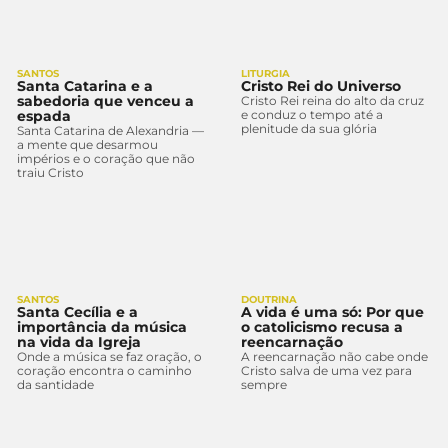
SANTOS
LITURGIA
Santa Catarina e a
Cristo Rei do Universo
sabedoria que venceu a
Cristo Rei reina do alto da cruz
espada
e conduz o tempo até a
plenitude da sua glória
Santa Catarina de Alexandria —
a mente que desarmou
impérios e o coração que não
traiu Cristo
SANTOS
DOUTRINA
Santa Cecília e a
A vida é uma só: Por que
importância da música
o catolicismo recusa a
na vida da Igreja
reencarnação
Onde a música se faz oração, o
A reencarnação não cabe onde
coração encontra o caminho
Cristo salva de uma vez para
da santidade
sempre