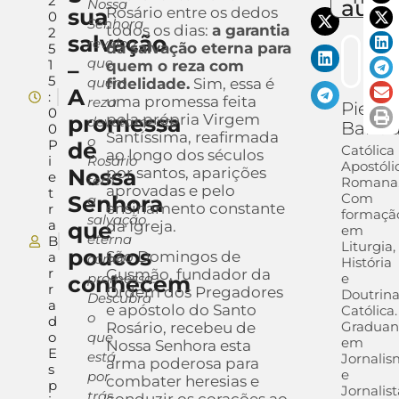
2
auto
Nossa
sua
Rosário entre os dedos
0
Senhora
todos os dias:
a garantia
2
salvação
revelou
da salvação eterna para
5
que
1
–
quem o reza com
5
quem
fidelidade.
Sim, essa é
A
:
uma promessa feita
reza
Pietra
0
promessa
pela própria Virgem
devotamente
Barra
0
Santíssima, reafirmada
o
P
de
Católica
ao longo dos séculos
i
Rosário
Apostóli
Nossa
por santos, aparições
e
tem
Romana
aprovadas e pelo
t
Com
Senhora
a
ensinamento constante
r
formaçã
salvação
a
que
da Igreja.
em
eterna
B
Liturgia,
poucos
São Domingos de
a
como
História
r
Gusmão, fundador da
promessa.
e
conhecem
r
Ordem dos Pregadores
Doutrin
Descubra
a
e apóstolo do Santo
Católica.
o
d
Gradua
Rosário, recebeu de
o
que
em
Nossa Senhora esta
E
está
Jornali
arma poderosa para
s
e
por
combater heresias e
p
Jornalis
trás