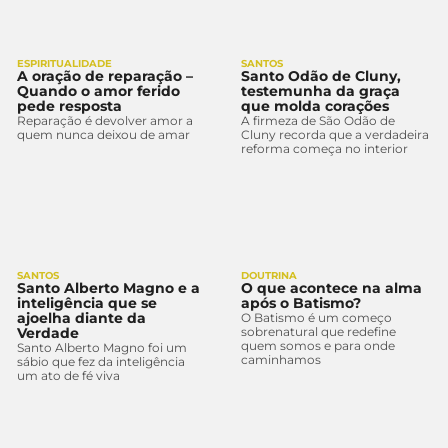
ESPIRITUALIDADE
SANTOS
A oração de reparação –
Santo Odão de Cluny,
Quando o amor ferido
testemunha da graça
pede resposta
que molda corações
Reparação é devolver amor a
A firmeza de São Odão de
quem nunca deixou de amar
Cluny recorda que a verdadeira
reforma começa no interior
SANTOS
DOUTRINA
Santo Alberto Magno e a
O que acontece na alma
inteligência que se
após o Batismo?
ajoelha diante da
O Batismo é um começo
Verdade
sobrenatural que redefine
quem somos e para onde
Santo Alberto Magno foi um
caminhamos
sábio que fez da inteligência
um ato de fé viva