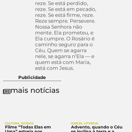
reze. Se está perdido,
reze. Se está em pecado,
reze. Se está firme, reze.
Reze sempre. Persevere.
Nossa Senhora não
mente. Ela prometeu, e
Ela cumpre. O Rosário é
caminho seguro para o
Céu. Quem se agarra
nele, se agarra n’Ela — e
quem está com Maria,
está com Jesus.
Publicidade
mais notícias
CULTURA
,
MÚSICA
IGREJA
,
LITURGIA
Filme “Todas Elas em
Advento, quando o Céu
Uma” estreia nos
se inclina à terra e a