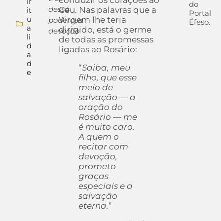
conduzir os corações ao
ir
do
dessa
Céu. Nas palavras que a
it
Portal
u
Virgem lhe teria
poderosa
Éfeso.
a
dirigido, está o germe
devoção
li
de todas as promessas
d
ligadas ao Rosário:
a
d
“
Saiba, meu
e
filho, que esse
meio de
salvação — a
oração do
Rosário — me
é muito caro.
A quem o
recitar com
devoção,
prometo
graças
especiais e a
salvação
eterna.
”