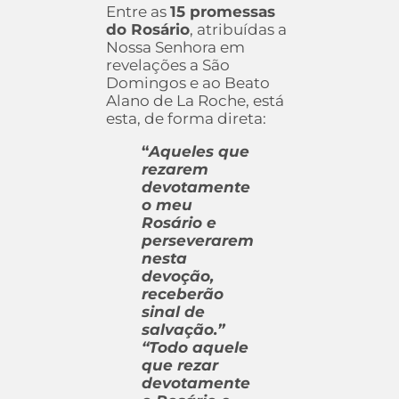
Entre as
15 promessas
do Rosário
, atribuídas a
Nossa Senhora em
revelações a São
Domingos e ao Beato
Alano de La Roche, está
esta, de forma direta:
“
A
queles que
rezarem
devotamente
o meu
Rosário e
perseverarem
nesta
devoção,
receberão
sinal de
salvação.”
“Todo aquele
que rezar
devotamente