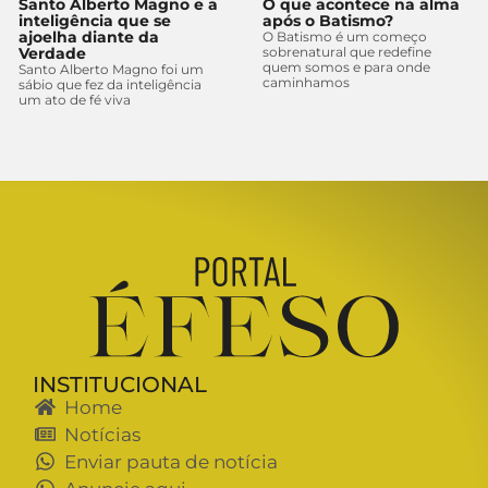
Santo Alberto Magno e a
O que acontece na alma
inteligência que se
após o Batismo?
ajoelha diante da
O Batismo é um começo
Verdade
sobrenatural que redefine
quem somos e para onde
Santo Alberto Magno foi um
caminhamos
sábio que fez da inteligência
um ato de fé viva
INSTITUCIONAL
Home
Notícias
Enviar pauta de notícia