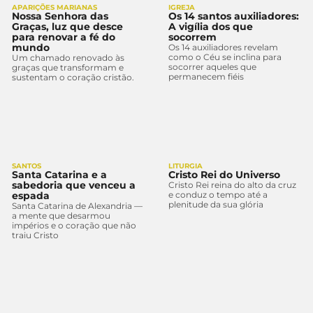
APARIÇÕES MARIANAS
IGREJA
Nossa Senhora das
Os 14 santos auxiliadores:
Graças, luz que desce
A vigília dos que
para renovar a fé do
socorrem
mundo
Os 14 auxiliadores revelam
como o Céu se inclina para
Um chamado renovado às
socorrer aqueles que
graças que transformam e
permanecem fiéis
sustentam o coração cristão.
SANTOS
LITURGIA
Santa Catarina e a
Cristo Rei do Universo
sabedoria que venceu a
Cristo Rei reina do alto da cruz
espada
e conduz o tempo até a
plenitude da sua glória
Santa Catarina de Alexandria —
a mente que desarmou
impérios e o coração que não
traiu Cristo