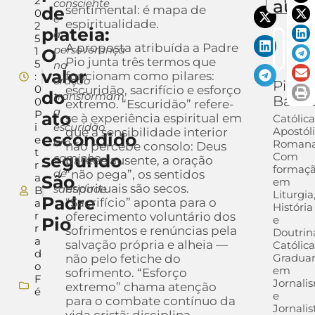
2
auto
consciente
de
sentimental: é mapa de
0
e
espiritualidade.
2
plateia:
a
5
A proposta atribuída a Padre
perseverança
1
O
Pio junta três termos que
5
na
valor
funcionam como pilares:
:
oração
Pietra
0
escuridão, sacrifício e esforço
do
transformam
Barra
0
extremo. “Escuridão” refere-
a
P
ato
se à experiência espiritual em
Católica
i
escuridão
Apostól
que a sensibilidade interior
escondido
e
em
Romana
não percebe consolo: Deus
t
Com
segundo
caminho
parece ausente, a oração
r
formaç
de
“não pega”, os sentidos
a
São
em
espirituais são secos.
santidade
B
Liturgia
Padre
“Sacrifício” aponta para o
a
História
r
oferecimento voluntário dos
e
Pio
r
sofrimentos e renúncias pela
Doutrin
a
salvação própria e alheia —
Católica
d
Gradua
não pelo fetiche do
o
em
sofrimento. “Esforço
F
Jornali
extremo” chama atenção
é
e
para o combate contínuo da
Jornalis