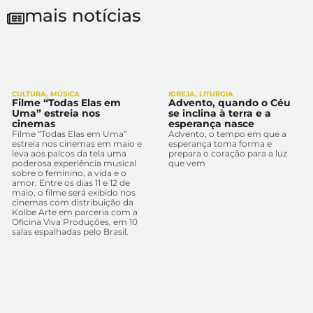
mais notícias
CULTURA
,
MÚSICA
IGREJA
,
LITURGIA
Filme “Todas Elas em
Advento, quando o Céu
Uma” estreia nos
se inclina à terra e a
cinemas
esperança nasce
Filme “Todas Elas em Uma”
Advento, o tempo em que a
estreia nos cinemas em maio e
esperança toma forma e
leva aos palcos da tela uma
prepara o coração para a luz
poderosa experiência musical
que vem
sobre o feminino, a vida e o
amor. Entre os dias 11 e 12 de
maio, o filme será exibido nos
cinemas com distribuição da
Kolbe Arte em parceria com a
Oficina Viva Produções, em 10
salas espalhadas pelo Brasil.