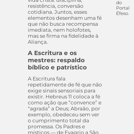
vida cristã: disciplina,
do
resistência, conversão
Portal
cotidiana. Juntos, esses
Éfeso.
elementos desenham uma fé
que não busca recompensa
imediata, nem holofotes,
mas se firma na fidelidade à
Aliança.
A Escritura e os
mestres: respaldo
bíblico e patrístico
A Escritura fala
repetidamente de fé que não
exige sinais sensoriais para
existir. Hebreus 11 coloca a fé
como ação que “convence” e
“agrada” a Deus; Abraão, por
exemplo, obedeceu sem ver
o cumprimento total da
promessa. Os Padres e
místicos — de Evagrio a São