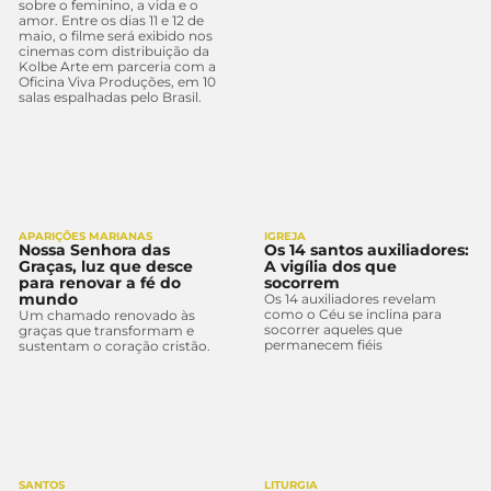
sobre o feminino, a vida e o
amor. Entre os dias 11 e 12 de
maio, o filme será exibido nos
cinemas com distribuição da
Kolbe Arte em parceria com a
Oficina Viva Produções, em 10
salas espalhadas pelo Brasil.
APARIÇÕES MARIANAS
IGREJA
Nossa Senhora das
Os 14 santos auxiliadores:
Graças, luz que desce
A vigília dos que
para renovar a fé do
socorrem
mundo
Os 14 auxiliadores revelam
como o Céu se inclina para
Um chamado renovado às
socorrer aqueles que
graças que transformam e
permanecem fiéis
sustentam o coração cristão.
SANTOS
LITURGIA