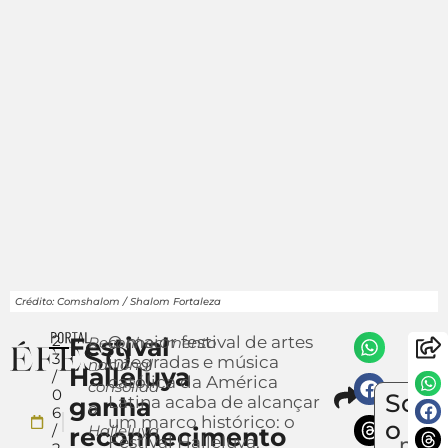
Crédito: Comshalom / Shalom Fortaleza
2
Festival
O maior festival de artes
Reconhecimento
3
integradas e música
nacional
Halleluya
/
católica da América
consolida
Compar
0
Sobr
ganha
Latina acaba de alcançar
Env
o
6
um marco histórico: o
um
o
/
Halleluya
reconhecimento
Festival Halleluya,
notí