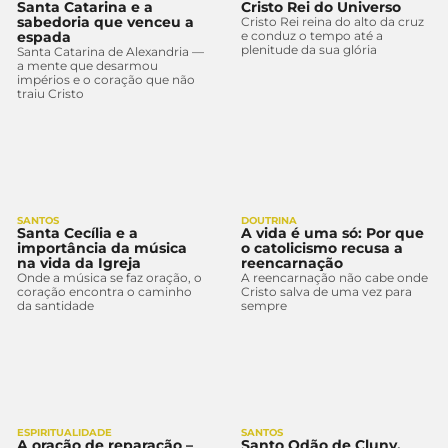
Santa Catarina e a
Cristo Rei do Universo
sabedoria que venceu a
Cristo Rei reina do alto da cruz
espada
e conduz o tempo até a
plenitude da sua glória
Santa Catarina de Alexandria —
a mente que desarmou
impérios e o coração que não
traiu Cristo
SANTOS
DOUTRINA
Santa Cecília e a
A vida é uma só: Por que
importância da música
o catolicismo recusa a
na vida da Igreja
reencarnação
Onde a música se faz oração, o
A reencarnação não cabe onde
coração encontra o caminho
Cristo salva de uma vez para
da santidade
sempre
ESPIRITUALIDADE
SANTOS
A oração de reparação –
Santo Odão de Cluny,