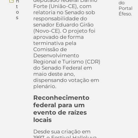
deputado federal Danilo
n
do
Forte (União-CE), com
t
Portal
o
relatoria no Senado sob
Éfeso.
s
responsabilidade do
senador Eduardo Girão
(Novo-CE). O projeto foi
aprovado de forma
terminativa pela
Comissão de
Desenvolvimento
Regional e Turismo (CDR)
do Senado Federal em
maio deste ano,
dispensando votação em
plenário.
Reconhecimento
federal para um
evento de raízes
locais
Desde sua criação em
1997, o Festival Halleluya