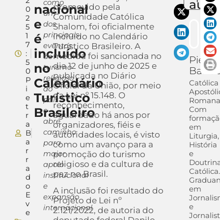
2
auto
como
nacional
promovido pela
0
um
Comunidade Católica
2
e
dos
Shalom, foi oficialmente
5
principais
1
é
incluído no Calendário
7
eventos
Turístico Brasileiro. A
incluído
:
medida foi sancionada no
de
Pietra
5
no
dia 12 de junho de 2025 e
turismo
Barra
0
publicada no Diário
religioso
P
Calendário
Católica
Oficial da União, por meio
i
do
Apostóli
Turístico
da Lei nº 15.148. O
e
país
Romana
reconhecimento,
t
Com
Brasileiro
e
aguardado há anos por
r
formaçã
abre
a
organizadores, fiéis e
em
caminho
B
autoridades locais, é visto
Liturgia,
a
para
como um avanço para a
História
r
maior
e
promoção do turismo
r
Doutrin
religioso e da cultura de
apoio
a
Católica
paz no Brasil.
institucional
d
Gradua
o
e
em
A inclusão foi resultado do
E
expansão
Jornali
Projeto de Lei nº
v
e
internacional
2.121/2022, de autoria do
e
Jornalis