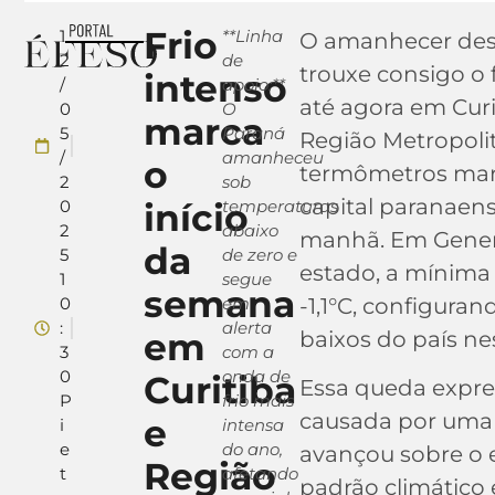
Frio
1
**Linha
O amanhecer dest
2
de
trouxe consigo o 
intenso
/
apoio:**
até agora em Curi
0
O
marca
5
Paraná
Região Metropoli
/
amanheceu
o
termômetros mar
2
sob
capital paranaens
0
início
temperaturas
2
abaixo
manhã. Em Genera
da
5
de zero e
estado, a mínima 
1
segue
semana
0
em
-1,1°C, configura
:
alerta
em
baixos do país ne
3
com a
0
onda de
Curitiba
Essa queda expre
P
frio mais
causada por uma 
e
i
intensa
e
do ano,
avançou sobre o 
Região
t
afetando
padrão climático