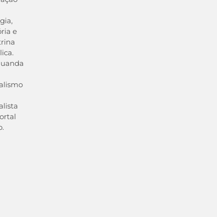
gia,
ória e
rina
lica.
duanda
alismo
alista
ortal
o.