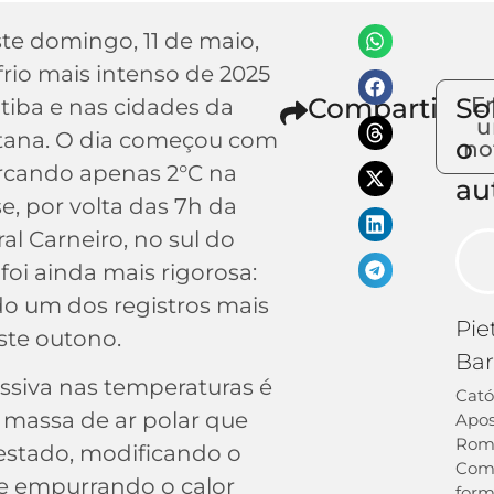
e domingo, 11 de maio,
frio mais intenso de 2025
Compartilhe
So
E
tiba e nas cidades da
u
tana. O dia começou com
o
no
cando apenas 2°C na
au
e, por volta das 7h da
l Carneiro, no sul do
foi ainda mais rigorosa:
ndo um dos registros mais
Pie
ste outono.
Bar
ssiva nas temperaturas é
Cató
massa de ar polar que
Apos
Rom
estado, modificando o
Co
 e empurrando o calor
for