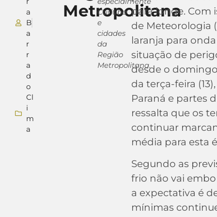
r
especialmente
Metropolitana
para longe. Com i
a
Curitiba
B
e
de Meteorologia (
a
cidades
laranja para onda
r
da
situação de perig
r
Região
a
Metropolitana.
desde o domingo 
d
da terça-feira (13
o
Cl
Paraná e partes d
i
ressalta que os
m
continuar marcan
a
média para esta 
Segundo as previ
frio não vai embo
a expectativa é d
mínimas continue