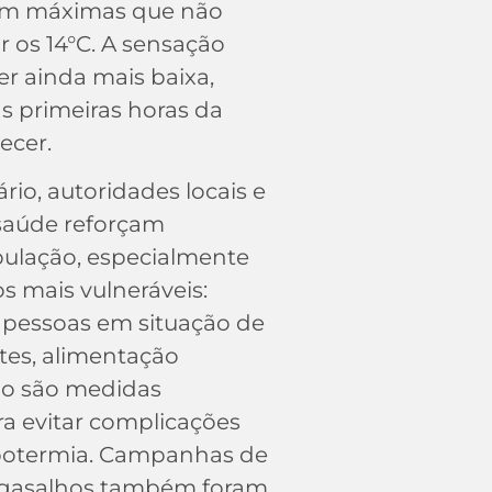
com máximas que não
 os 14°C. A sensação
er ainda mais baixa,
s primeiras horas da
ecer.
rio, autoridades locais e
 saúde reforçam
pulação, especialmente
s mais vulneráveis:
e pessoas em situação de
tes, alimentação
go são medidas
a evitar complicações
hipotermia. Campanhas de
agasalhos também foram