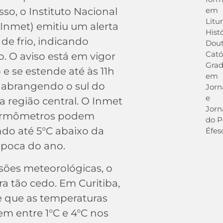
em
sso, o Instituto Nacional
Litur
Inmet) emitiu um alerta
Hist
 de frio, indicando
Dout
Cató
o. O aviso está em vigor
Gra
e se estende até às 11h
em
), abrangendo o sul do
Jorn
e
a região central. O Inmet
Jorn
 termômetros podem
do P
do até 5°C abaixo da
Éfes
época do ano.
sões meteorológicas, o
ra tão cedo. Em Curitiba,
e que as temperaturas
m entre 1°C e 4°C nos