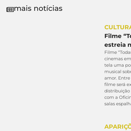
mais notícias
CULTUR
Filme “
estreia 
Filme “Toda
cinemas em 
tela uma po
musical sobr
amor. Entre 
filme será 
distribuição
com a Ofici
salas espalh
APARIÇ