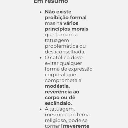
Em resumo
Não existe
proibição formal
,
mas há
vários
princípios morais
que tornam a
tatuagem
problemática ou
desaconselhada.
O católico deve
evitar qualquer
forma de expressão
corporal que
comprometa a
modéstia,
reverência ao
corpo ou dê
escândalo.
A tatuagem,
mesmo com tema
religioso, pode se
tornar
irreverente