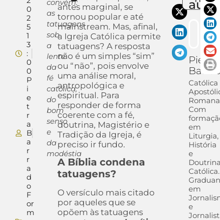
2
auto
convém:
antes marginal, se
0
as
tornou popular e até
2
tatuagens
mainstream. Mas, afinal,
5
sob
1
a Igreja Católica permite
3
a
tatuagens? A resposta
:
não é um simples “sim”
lente
Pietra
0
ou “não”, pois envolve
da
Barra
0
uma análise moral,
fé
P
Católica
antropológica e
i
católica,
Apostóli
espiritual. Para
e
do
Romana
responder de forma
t
Com
bom
coerente com a fé,
r
formaçã
senso
a
doutrina, Magistério e
em
e
B
Tradição da Igreja, é
Liturgia,
a
da
preciso ir fundo.
História
r
modéstia
e
r
A Bíblia condena
Doutrin
a
Católica.
tatuagens?
d
Gradua
o
em
O versículo mais citado
F
Jornali
por aqueles que se
or
e
opõem às tatuagens
m
Jornalis