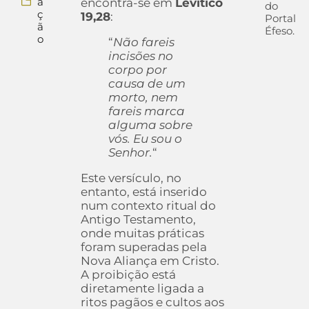
a
encontra-se em
Levítico
do
ç
19,28
:
Portal
ã
Éfeso.
o
“
Não fareis
incisões no
corpo por
causa de um
morto, nem
fareis marca
alguma sobre
vós. Eu sou o
Senhor.
“
Este versículo, no
entanto, está inserido
num contexto ritual do
Antigo Testamento,
onde muitas práticas
foram superadas pela
Nova Aliança em Cristo.
A proibição está
diretamente ligada a
ritos pagãos e cultos aos