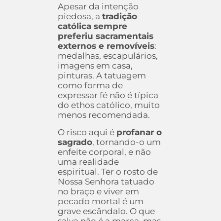
Apesar da intenção
piedosa, a
tradição
católica sempre
preferiu sacramentais
externos e removíveis
:
medalhas, escapulários,
imagens em casa,
pinturas. A tatuagem
como forma de
expressar fé não é típica
do ethos católico, muito
menos recomendada.
O risco aqui é
profanar o
sagrado
, tornando-o um
enfeite corporal, e não
uma realidade
espiritual. Ter o rosto de
Nossa Senhora tatuado
no braço e viver em
pecado mortal é um
grave escândalo. O que
salva não é a marca, mas