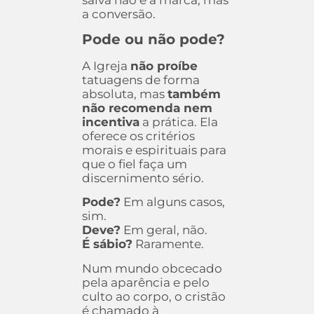
a conversão.
Pode ou não pode?
A Igreja
não proíbe
tatuagens de forma
absoluta, mas
também
não recomenda nem
incentiva
a prática. Ela
oferece os critérios
morais e espirituais para
que o fiel faça um
discernimento sério.
Pode?
Em alguns casos,
sim.
Deve?
Em geral, não.
É sábio?
Raramente.
Num mundo obcecado
pela aparência e pelo
culto ao corpo, o cristão
é chamado à