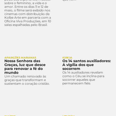
sobre o feminino, a vida e o
amor. Entre os dias 11 e 12 de
maio, o filme será exibido nos
cinemas com distribuição da
Kolbe Arte em parceria com a
Oficina Viva Produções, em 10
salas espalhadas pelo Brasil.
APARIÇÕES MARIANAS
IGREJA
Nossa Senhora das
Os 14 santos auxiliadores:
Graças, luz que desce
A vigília dos que
para renovar a fé do
socorrem
mundo
Os 14 auxiliadores revelam
como o Céu se inclina para
Um chamado renovado às
socorrer aqueles que
graças que transformam e
permanecem fiéis
sustentam o coração cristão.