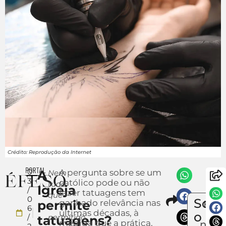
Crédito: Reprodução da Internet
0
A
A pergunta sobre se um
Nem
3
católico pode ou não
tudo
Igreja
/
fazer tatuagens tem
que
Compar
0
Sobr
permite
ganhado relevância nas
Envi
é
6
últimas décadas, à
um
o
/
permitido
tatuagens?
medida que a prática,
notíc