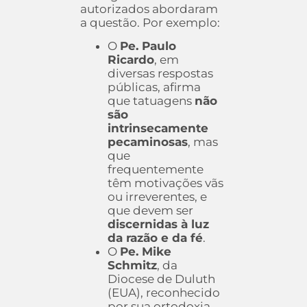
autorizados abordaram
a questão. Por exemplo:
O
Pe. Paulo
Ricardo
, em
diversas respostas
públicas, afirma
que tatuagens
não
são
intrinsecamente
pecaminosas
, mas
que
frequentemente
têm motivações vãs
ou irreverentes, e
que devem ser
discernidas à luz
da razão e da fé
.
O
Pe. Mike
Schmitz
, da
Diocese de Duluth
(EUA), reconhecido
por sua ortodoxia,