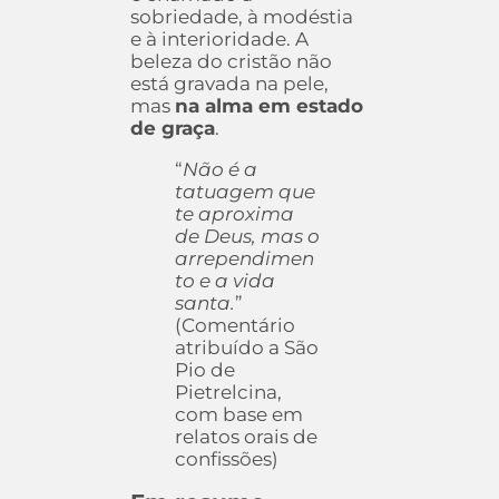
sobriedade, à modéstia
e à interioridade. A
beleza do cristão não
está gravada na pele,
mas
na alma em estado
de graça
.
“
Não é a
tatuagem que
te aproxima
de Deus, mas o
arrependimen
to e a vida
santa.
”
(Comentário
atribuído a São
Pio de
Pietrelcina,
com base em
relatos orais de
confissões)