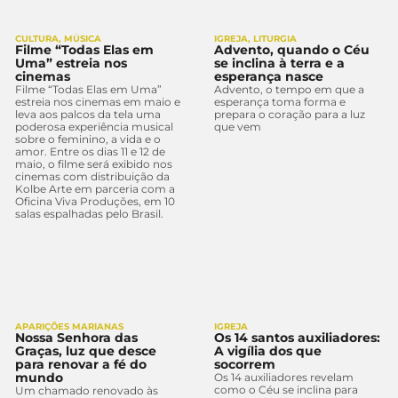
CULTURA
,
MÚSICA
IGREJA
,
LITURGIA
Filme “Todas Elas em
Advento, quando o Céu
Uma” estreia nos
se inclina à terra e a
cinemas
esperança nasce
Filme “Todas Elas em Uma”
Advento, o tempo em que a
estreia nos cinemas em maio e
esperança toma forma e
leva aos palcos da tela uma
prepara o coração para a luz
poderosa experiência musical
que vem
sobre o feminino, a vida e o
amor. Entre os dias 11 e 12 de
maio, o filme será exibido nos
cinemas com distribuição da
Kolbe Arte em parceria com a
Oficina Viva Produções, em 10
salas espalhadas pelo Brasil.
APARIÇÕES MARIANAS
IGREJA
Nossa Senhora das
Os 14 santos auxiliadores:
Graças, luz que desce
A vigília dos que
para renovar a fé do
socorrem
mundo
Os 14 auxiliadores revelam
como o Céu se inclina para
Um chamado renovado às