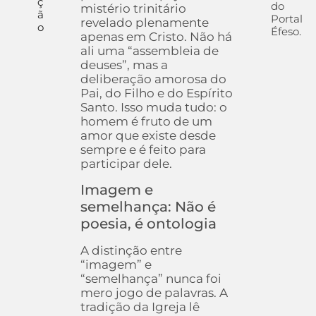
ç
do
mistério trinitário
ã
Portal
revelado plenamente
o
Éfeso.
apenas em Cristo. Não há
ali uma “assembleia de
deuses”, mas a
deliberação amorosa do
Pai, do Filho e do Espírito
Santo. Isso muda tudo: o
homem é fruto de um
amor que existe desde
sempre e é feito para
participar dele.
Imagem e
semelhança: Não é
poesia, é ontologia
A distinção entre
“imagem” e
“semelhança” nunca foi
mero jogo de palavras. A
tradição da Igreja lê