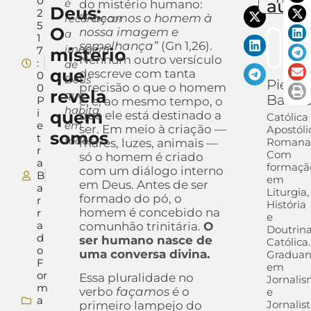
0
auto
é
do mistério humano:
Deus:
2
“Façamos o homem à
reconhecer
5
O
nossa imagem e
a
1
semelhança”
(Gn 1,26).
imagem
7
mistério
Nenhum outro versículo
:
de
que
descreve com tanta
0
Deus
Pietra
precisão o que o homem
0
revela
que
Barra
P
é, e, ao mesmo tempo, o
habita
i
quem
que ele está destinado a
Católica
e
em
ser. Em meio à criação —
Apostóli
somos
t
todos
Romana
mares, luzes, animais —
r
Com
só o homem é criado
a
formaçã
com um diálogo interno
B
em
em Deus. Antes de ser
a
Liturgia,
formado do pó, o
r
História
homem é concebido na
r
e
a
comunhão trinitária.
O
Doutrin
d
ser humano nasce de
Católica.
o
uma conversa divina.
Gradua
F
em
or
Essa pluralidade no
Jornali
m
verbo
façamos
é o
e
a
Jornalis
primeiro lampejo do