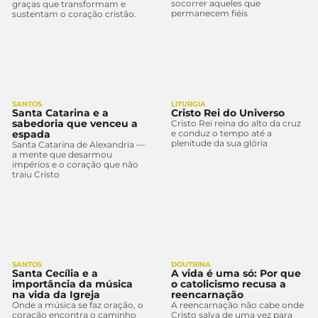
socorrer aqueles que
graças que transformam e
permanecem fiéis
sustentam o coração cristão.
SANTOS
LITURGIA
Santa Catarina e a
Cristo Rei do Universo
sabedoria que venceu a
Cristo Rei reina do alto da cruz
espada
e conduz o tempo até a
plenitude da sua glória
Santa Catarina de Alexandria —
a mente que desarmou
impérios e o coração que não
traiu Cristo
SANTOS
DOUTRINA
Santa Cecília e a
A vida é uma só: Por que
importância da música
o catolicismo recusa a
na vida da Igreja
reencarnação
Onde a música se faz oração, o
A reencarnação não cabe onde
coração encontra o caminho
Cristo salva de uma vez para