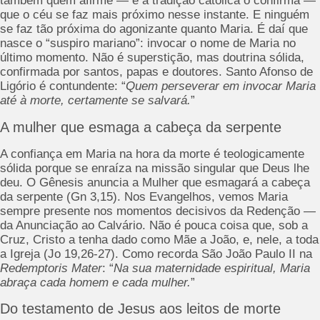
também quem afirme — e a tradição católica o confirma —
que o céu se faz mais próximo nesse instante. E ninguém
se faz tão próxima do agonizante quanto Maria. É daí que
nasce o “suspiro mariano”: invocar o nome de Maria no
último momento. Não é superstição, mas doutrina sólida,
confirmada por santos, papas e doutores. Santo Afonso de
Ligório é contundente: “
Quem perseverar em invocar Maria
até à morte, certamente se salvará.
”
A mulher que esmaga a cabeça da serpente
A confiança em Maria na hora da morte é teologicamente
sólida porque se enraíza na missão singular que Deus lhe
deu. O Gênesis anuncia a Mulher que esmagará a cabeça
da serpente (Gn 3,15). Nos Evangelhos, vemos Maria
sempre presente nos momentos decisivos da Redenção —
da Anunciação ao Calvário. Não é pouca coisa que, sob a
Cruz, Cristo a tenha dado como Mãe a João, e, nele, a toda
a Igreja (Jo 19,26-27). Como recorda São João Paulo II na
Redemptoris Mater
: “
Na sua maternidade espiritual, Maria
abraça cada homem e cada mulher.
”
Do testamento de Jesus aos leitos de morte