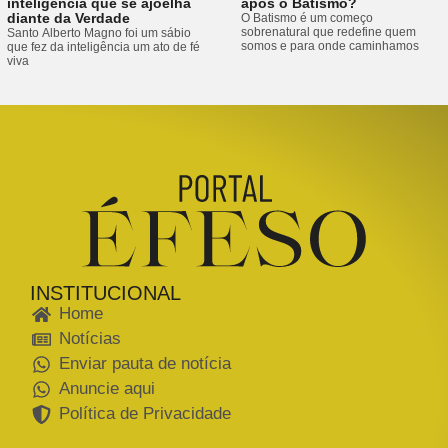
inteligência que se ajoelha
após o Batismo?
diante da Verdade
O Batismo é um começo
sobrenatural que redefine quem
Santo Alberto Magno foi um sábio
somos e para onde caminhamos
que fez da inteligência um ato de fé
viva
INSTITUCIONAL
Home
Notícias
Enviar pauta de notícia
Anuncie aqui
Política de Privacidade