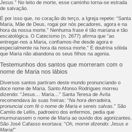
Jesus.
” No leito de morte, esse caminho torna-se estrada
de salvação.
É por isso que, no coração do terço, a Igreja repete: “Santa
Maria, Mãe de Deus, rogai por nós pecadores, agora e na
hora da nossa morte.” Nenhuma frase é tão mariana e tão
escatológica. O Catecismo (n. 2677) afirma que “ao
entregar-nos a Maria, confiamos-lhe desde agora e
especialmente na hora da nossa morte.” É doutrina sólida
que Maria não abandona os seus filhos na agonia.
Testemunhos dos santos que morreram com o
nome de Maria nos lábios
Diversos santos partiram deste mundo pronunciando o
doce nome de Maria. Santo Afonso Rodrigues morreu
dizendo: “Jesus… Maria…” Santa Teresa de Ávila
recomendava às suas freiras: “
Na hora derradeira,
pronunciai com fé o nome de Maria e sereis salvas.
” São
Camilo de Lellis, padroeiro dos enfermos, pedia que
murmurassem o nome de Maria ao ouvido dos agonizantes.
São José Cafasso exortava: “
Oh, morrei dizendo: Jesus e
Maria!
”