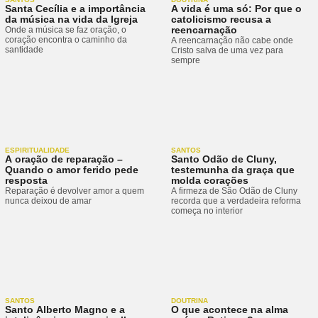
Santa Cecília e a importância
A vida é uma só: Por que o
da música na vida da Igreja
catolicismo recusa a
reencarnação
Onde a música se faz oração, o
coração encontra o caminho da
A reencarnação não cabe onde
santidade
Cristo salva de uma vez para
sempre
ESPIRITUALIDADE
SANTOS
A oração de reparação –
Santo Odão de Cluny,
Quando o amor ferido pede
testemunha da graça que
resposta
molda corações
Reparação é devolver amor a quem
A firmeza de São Odão de Cluny
nunca deixou de amar
recorda que a verdadeira reforma
começa no interior
SANTOS
DOUTRINA
Santo Alberto Magno e a
O que acontece na alma