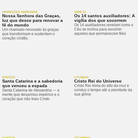
APARIÇÕES MARIANAS
IGREJA
Nossa Senhora das Graças,
Os 14 santos auxiliadores: A
luz que desce para renovar a
vigília dos que socorrem
fé do mundo
Os 14 auxiliadores revelam como o
Céu se inclina para socorrer
Um chamado renovado às graças
aqueles que permanecem fiéis
que transformam e sustentam o
coração cristão.
SANTOS
LITURGIA
Santa Catarina e a sabedoria
Cristo Rei do Universo
que venceu a espada
Cristo Rei reina do alto da cruz e
conduz o tempo até a plenitude da
Santa Catarina de Alexandria — a
sua glória
mente que desarmou impérios e o
coração que não traiu Cristo
SANTOS
DOUTRINA