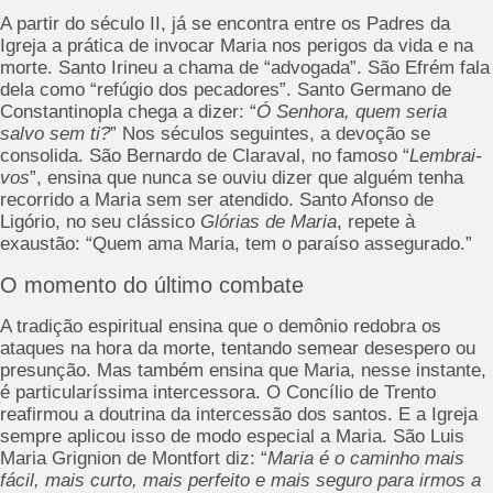
A partir do século II, já se encontra entre os Padres da
Igreja a prática de invocar Maria nos perigos da vida e na
morte. Santo Irineu a chama de “advogada”. São Efrém fala
dela como “refúgio dos pecadores”. Santo Germano de
Constantinopla chega a dizer: “
Ó Senhora, quem seria
salvo sem ti?
” Nos séculos seguintes, a devoção se
consolida. São Bernardo de Claraval, no famoso “
Lembrai-
vos
”, ensina que nunca se ouviu dizer que alguém tenha
recorrido a Maria sem ser atendido. Santo Afonso de
Ligório, no seu clássico
Glórias de Maria
, repete à
exaustão: “Quem ama Maria, tem o paraíso assegurado.”
O momento do último combate
A tradição espiritual ensina que o demônio redobra os
ataques na hora da morte, tentando semear desespero ou
presunção. Mas também ensina que Maria, nesse instante,
é particularíssima intercessora. O Concílio de Trento
reafirmou a doutrina da intercessão dos santos. E a Igreja
sempre aplicou isso de modo especial a Maria. São Luis
Maria Grignion de Montfort diz: “
Maria é o caminho mais
fácil, mais curto, mais perfeito e mais seguro para irmos a