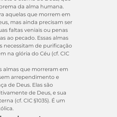
suprema da alma humana.
ra aquelas que morrem em
us, mas ainda precisam ser
uas faltas veniais ou penas
as ao pecado. Essas almas
s necessitam de purificação
m na glória do Céu (cf. CIC
as almas que morreram em
 sem arrependimento e
ça de Deus. Elas são
itivamente de Deus, e sua
rna (cf. CIC §1035). É um
ólica.