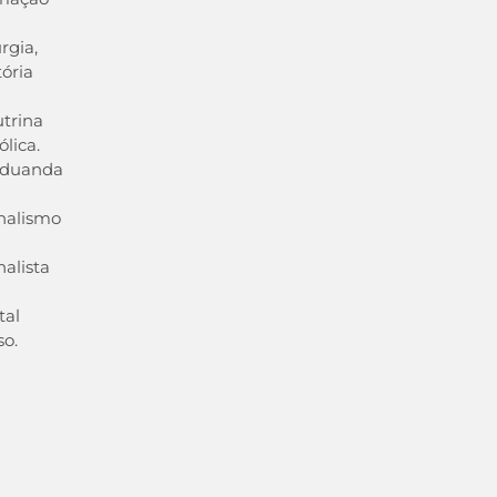
urgia,
tória
trina
ólica.
aduanda
nalismo
nalista
tal
so.