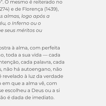
o
“. O mesmo é reiterado no
1274) e de Florença (1439),
As almas, logo após a
u, o Inferno ou o
e seus méritos ou
stra à alma, com perfeita
o, toda a sua vida — cada
tenção, cada palavra, cada
es, não há autoengano, não
é revelado à luz da verdade
o em que a alma vê, com
se escolheu a Deus ou a si
ção é dada de imediato.