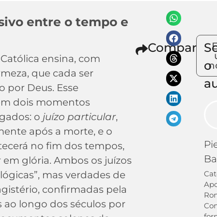
sivo entre o tempo e
Compartilh
S
 Católica ensina, com
o
n
irmeza, que cada ser
a
o por Deus. Esse
 em dois momentos
ligados: o
juízo particular
,
ente após a morte, e o
Pi
tecerá no fim dos tempos,
Ba
 em glória. Ambos os juízos
lógicas”, mas verdades de
Cat
Apo
agistério, confirmadas pela
Ro
s ao longo dos séculos por
Co
fo