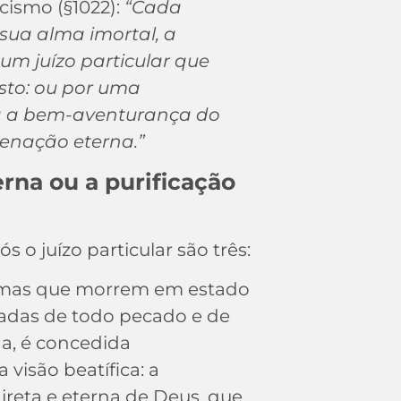
ismo (§1022):
“Cada
ua alma imortal, a
um juízo particular que
isto: ou por uma
ra a bem-aventurança do
denação eterna.”
rna ou a purificação
s o juízo particular são três:
almas que morrem em estado
icadas de todo pecado e de
a, é concedida
visão beatífica: a
reta e eterna de Deus, que