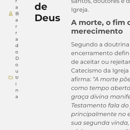
santos, doutores e
r
de
a
Igreja.
B
Deus
a
A morte, o fim
r
merecimento
r
a
Segundo a doutrina 
d
o
encerramento defin
D
de aceitar ou rejeita
o
Catecismo da Igreja C
u
tr
afirma:
“A morte põ
i
como tempo aberto 
n
graça divina manif
a
Testamento fala do
principalmente no e
sua segunda vinda