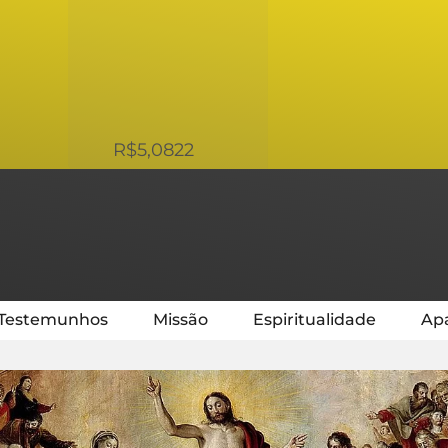
USD
R$5,0822
Testemunhos
Missão
Espiritualidade
Apa