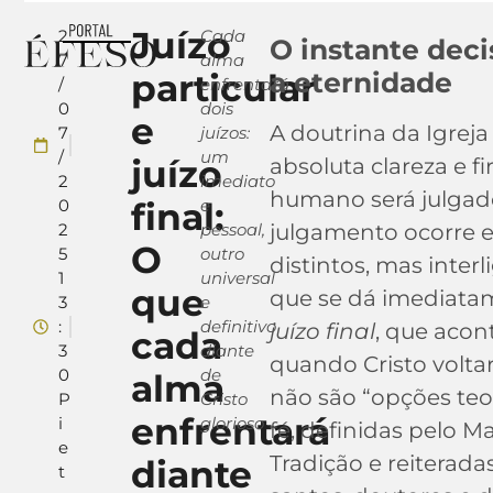
Juízo
2
Cada
O instante deci
7
alma
particular
a eternidade
/
enfrentará
0
dois
e
A doutrina da Igreja
7
juízos:
/
um
juízo
absoluta clareza e f
2
imediato
humano será julgad
0
final:
e
2
pessoal,
julgamento ocorre
O
5
outro
distintos, mas inter
1
universal
que
que se dá imediatam
3
e
:
definitivo
juízo final
, que acon
cada
3
diante
quando Cristo voltar
0
de
alma
não são “opções teo
P
Cristo
enfrentará
i
glorioso
fé, definidas pelo M
e
Tradição e reiterada
diante
t