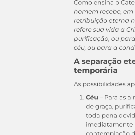
Como ensina o Catec
homem recebe, em s
retribuição eterna n
refere sua vida a Cr
purificação, ou pa
céu, ou para a con
A separação ete
temporária
As possibilidades apó
Céu
– Para as 
de graça, purif
toda pena devid
imediatamente a 
contemplação di