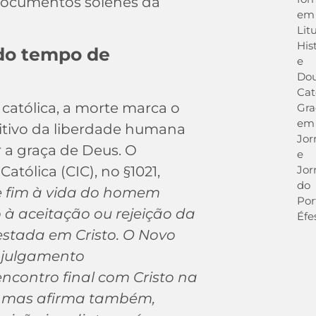
 documentos solenes da
em
Lit
His
 do tempo de
e
Dou
Cat
católica, a morte marca o
Gr
em
itivo da liberdade humana
Jor
r a graça de Deus. O
e
Jor
atólica (CIC), no §1021,
do
e fim à vida do homem
Por
à aceitação ou rejeição da
Éfe
estada em Cristo. O Novo
 julgamento
ncontro final com Cristo na
, mas afirma também,