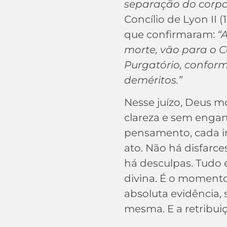
separação do corp
Concílio de Lyon II (
que confirmaram:
“
morte, vão para o Cé
Purgatório, conform
deméritos.”
Nesse juízo, Deus mo
clareza e sem engan
pensamento, cada in
ato. Não há disfarc
há desculpas. Tudo 
divina. É o moment
absoluta evidência, 
mesma. E a retribui