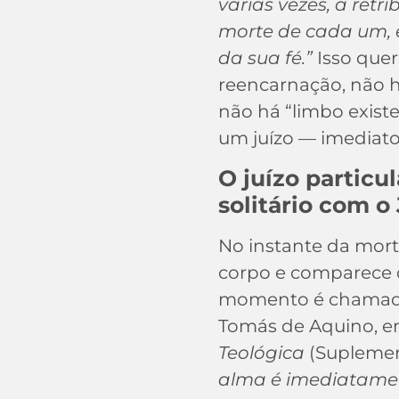
várias vezes, a retr
morte de cada um, 
da sua fé.”
Isso quer
reencarnação, não 
não há “limbo existe
um juízo — imediato,
O juízo particu
solitário com o
No instante da mort
corpo e comparece 
momento é chama
Tomás de Aquino, 
Teológica
(Suplement
alma é imediatamen