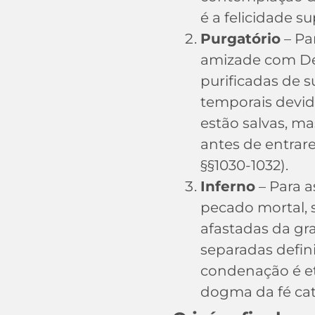
é a felicidade 
Purgatório
– Pa
amizade com De
purificadas de s
temporais devid
estão salvas, ma
antes de entrare
§§1030-1032).
Inferno
– Para 
pecado mortal,
afastadas da gra
separadas defin
condenação é ete
dogma da fé cat