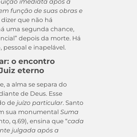
ibuição imediata após a
em função de suas obras e
 dizer que não há
há uma segunda chance,
ncial” depois da morte. Há
 pessoal e inapelável.
lar: o encontro
 Juiz eterno
e, a alma se separa do
diante de Deus. Esse
do de
juízo particular
. Santo
em sua monumental
Suma
o, q.69), ensina que “
cada
te julgada após a